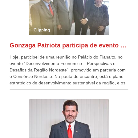
quatro décadas, como Patriota até no nome, participo
anualmente dos desfiles de Sete de Setembro, na
Esplanada dos Ministérios, em Brasília. Este ano, o governo
preparou espaços com cadeiras e coberturas, para 30.000
pessoas, só que o número de Patriotas Brasileiros
Clipping
Independentes, dobrou na Esplanada. Eu, Lula e os
presentes, ficamos muito felizes com isto”, disse Gonzaga
Gonzaga Patriota participa de evento em prol do desenvolvimento do Nordeste
Patriota.
Hoje, participei de uma reunião no Palácio do Planalto, no
evento “Desenvolvimento Econômico – Perspectivas e
Desafios da Região Nordeste”, promovido em parceria com
o Consórcio Nordeste. Na pauta do encontro, está o plano
estratégico de desenvolvimento sustentável da região, e os
desafios para a elaboração de políticas públicas, que
possam solucionar problemas estruturais nesses estados. O
evento contou com a presença do Vice-presidente Geraldo
Alckmin, que também ocupa o Ministério do
Desenvolvimento, Indústria, Comércio e Serviços, o ex
governador de Pernambuco, agora Presidente do Banco do
Nordeste, Paulo Câmara, o ex Deputado Federal, e
atualmente Superintendente da SUDENE, Danilo Cabral, da