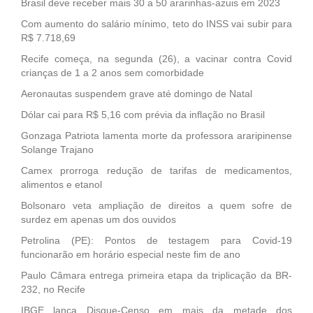
Brasil deve receber mais 30 a 50 ararinhas-azuis em 2023
Com aumento do salário mínimo, teto do INSS vai subir para
R$ 7.718,69
Recife começa, na segunda (26), a vacinar contra Covid
crianças de 1 a 2 anos sem comorbidade
Aeronautas suspendem grave até domingo de Natal
Dólar cai para R$ 5,16 com prévia da inflação no Brasil
Gonzaga Patriota lamenta morte da professora araripinense
Solange Trajano
Camex prorroga redução de tarifas de medicamentos,
alimentos e etanol
Bolsonaro veta ampliação de direitos a quem sofre de
surdez em apenas um dos ouvidos
Petrolina (PE): Pontos de testagem para Covid-19
funcionarão em horário especial neste fim de ano
Paulo Câmara entrega primeira etapa da triplicação da BR-
232, no Recife
IBGE lança Disque-Censo em mais da metade dos