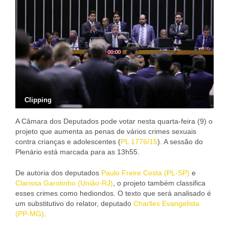
Clipping
A Câmara dos Deputados pode votar nesta quarta-feira (9) o
projeto que aumenta as penas de vários crimes sexuais
contra crianças e adolescentes (
PL 1776/15
). A sessão do
Plenário está marcada para as 13h55.
De autoria dos deputados
Paulo Freire Costa (PL-SP)
e
Clarissa Garotinho (União-RJ)
, o projeto também classifica
esses crimes como hediondos. O texto que será analisado é
um substitutivo do relator, deputado
Charlles Evangelista
(PP-MG)
.