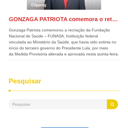
Governadora de Pernambuco, Raquel Lyra, os ministros da
Clipping
Casa Civil, Rui Costa, e da Integração e do Desenvolvimento
Regional, Waldez Góes, entre outras diversas autoridades
GONZAGA PATRIOTA comemora o retorno da FUNASA
de todo Nordeste que também ajudam a fomentar o
progresso da região.
Gonzaga Patriota comemorou a recriação da Fundação
Nacional de Saúde – FUNASA, Instituição federal
vinculada ao Ministério da Saúde, que havia sido extinta no
início do terceiro governo do Presidente Lula, por meio
da Medida Provisória alterada e aprovada nesta quinta-feira,
pelo Congresso Nacional. Gonzaga Patriota disse hoje em
entrevistas, que durante esses 40 anos, como parlamentar,
sempre contou com o apoio da FUNASA, para o
desenvolvimento dos seus municípios e, somente o ano
Pesquisar
passado, essa Fundação distribuiu mais de três bilhões de
reais, com suas maravilhosas ações, dentre alas, mais de
500 milhões, foram aplicados em serviços de melhoria do
saneamento básico, em pequenas comunidades rurais.
Patriota disse ainda que, mesmo sem mandato,
contribuiu muito na Câmara dos Deputados, para a retirada
da extinção da FUNASA, nessa Medida Provisória do
Executivo, aprovada ontem.