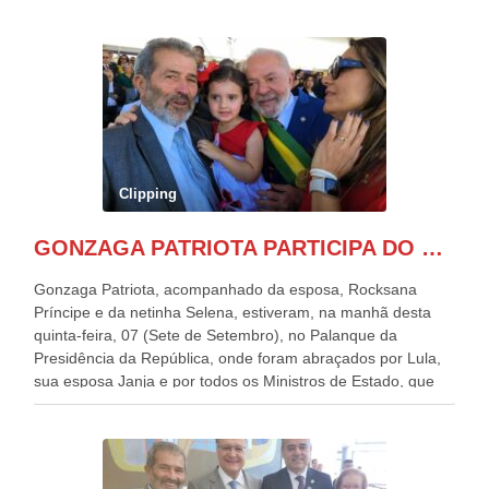
Clipping
GONZAGA PATRIOTA PARTICIPA DO DESFILE DA INDEPENDÊNCIA NO PALANQUE DA PRESIDÊNCIA DA REPÚBLICA E É ABRAÇADO POR LULA E POR GERALDO ALCKMIN.
Gonzaga Patriota, acompanhado da esposa, Rocksana
Príncipe e da netinha Selena, estiveram, na manhã desta
quinta-feira, 07 (Sete de Setembro), no Palanque da
Presidência da República, onde foram abraçados por Lula,
sua esposa Janja e por todos os Ministros de Estado, que
estavam presentes, nos Desfiles da Independência da
República. Gonzaga Patriota que já participou de muitos
outros desfiles, na Esplanada dos Ministérios, disse ter sido
o deste ano, o maior e o mais organizado de todos. “Há