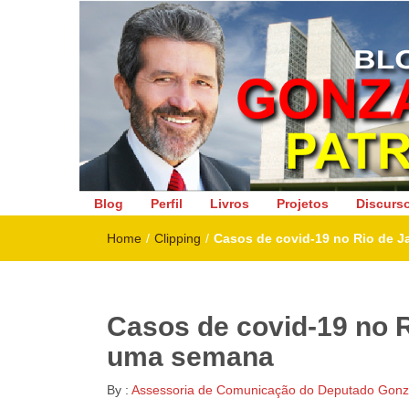
Deputado Federal
Blog
Perfil
Livros
Projetos
Discurs
Home
/
Clipping
/
Casos de covid-19 no Rio de 
Casos de covid-19 no 
uma semana
By :
Assessoria de Comunicação do Deputado Gonza