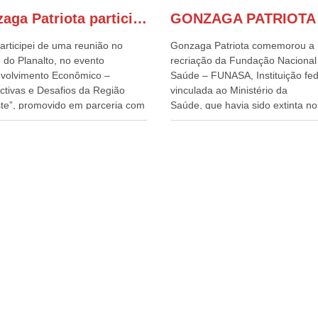
Gonzaga Patriota participa de evento em prol do desenvolvimento do Nordeste
articipei de uma reunião no
Gonzaga Patriota comemorou a
 do Planalto, no evento
recriação da Fundação Nacional
volvimento Econômico –
Saúde – FUNASA, Instituição fed
ctivas e Desafios da Região
vinculada ao Ministério da
te”, promovido em parceria com
Saúde, que havia sido extinta no 
órcio Nordeste. Na pauta do
do terceiro governo do
o, está o plano estratégico de
Presidente Lula, por meio da Me
olvimento sustentável da região,
Provisória alterada e aprovada n
esafios para a elaboração de
quinta-feira, pelo Congresso Nac
cas públicas, que possam
Gonzaga Patriota disse hoje em
onar problemas estruturais
entrevistas, que durante esses 
 estados. O evento contou com
anos, como parlamentar, sempr
ença do Vice-presidente Geraldo
contou com o apoio da FUNASA,
n, que também ocupa o
o desenvolvimento dos seus mun
ério do Desenvolvimento,
e, somente o ano passado, essa
ia, Comércio e Serviços, o ex
Fundação distribuiu mais de três
ador de Pernambuco, agora
bilhões de reais, com suas
ente do Banco do Nordeste,
maravilhosas ações, dentre alas
Câmara, o ex Deputado Federal,
de 500 milhões, foram aplicado