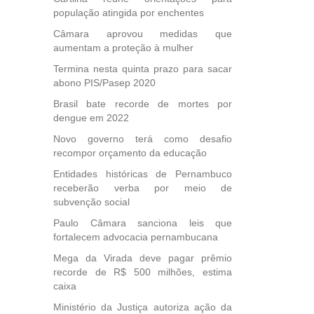
ento
população atingida por enchentes
des
Câmara aprovou medidas que
, mesmo
aumentam a proteção à mulher
na
Termina nesta quinta prazo para sacar
etirada
abono PIS/Pasep 2020
Medida
da
Brasil bate recorde de mortes por
dengue em 2022
Novo governo terá como desafio
recompor orçamento da educação
Entidades históricas de Pernambuco
receberão verba por meio de
subvenção social
Paulo Câmara sanciona leis que
fortalecem advocacia pernambucana
Mega da Virada deve pagar prêmio
recorde de R$ 500 milhões, estima
caixa
Ministério da Justiça autoriza ação da