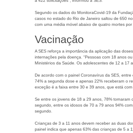
a 422 solicitações”, informou a SES.
Segundo os dados do MonitoraCovid-19 da Fundação 
casos no estado do Rio de Janeiro saltou de 650 n
com uma média móvel abaixo de quatro mortes por 
Vacinação
A SES reforça a importância da aplicação das doses
internações pela doença. “Pessoas com 18 anos ou
Ministérios da Saúde. Os adolescentes de 12 a 17 
De acordo com o painel Coronavírus da SES, entre 
74% a segunda dose e apenas 22% receberam o refor
exceção é a faixa entre 30 e 39 anos, que está co
Se entre os jovens de 18 a 29 anos, 78% tomaram d
segundo, entre os idosos de 70 a 79 anos 94% com
segundo.
Crianças de 3 a 11 anos devem receber as duas dos
painel indica que apenas 63% das crianças de 5 a 