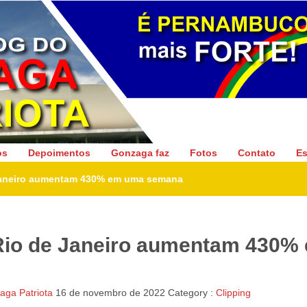
Gonzaga Patriota
os
Depoimentos
Gonzaga faz
Fotos
Contato
Es
Janeiro aumentam 430% em uma semana
Rio de Janeiro aumentam 430%
ga Patriota
16 de novembro de 2022
Category :
Clipping