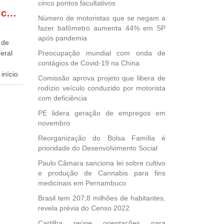
cinco pontos facultativos
GONZAGA PATRIOTA comemora o retorno da FUNASA
Número de motoristas que se negam a
fazer bafômetro aumenta 44% em SP
após pandemia
 de
eral
Preocupação mundial com onda de
contágios de Covid-19 na China
início
Comissão aprova projeto que libera de
rodízio veículo conduzido por motorista
dida
com deficiência
esta
PE lidera geração de empregos em
ional.
novembro
40
Reorganização do Bolsa Família é
e
prioridade do Desenvolvimento Social
 para
Paulo Câmara sanciona lei sobre cultivo
icípios
e produção de Cannabis para fins
medicinais em Pernambuco
Brasil tem 207,8 milhões de habitantes,
revela prévia do Censo 2022
, mais
s em
Cartilha reúne orientações para