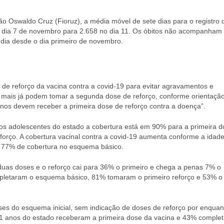
Oswaldo Cruz (Fioruz), a média móvel de sete dias para o registro 
o dia 7 de novembro para 2.658 no dia 11. Os óbitos não acompanham a
dia desde o dia primeiro de novembro.
 de reforço da vacina contra a covid-19 para evitar agravamentos e
 mais já podem tomar a segunda dose de reforço, conforme orientaçã
anos devem receber a primeira dose de reforço contra a doença”.
os adolescentes do estado a cobertura está em 90% para a primeira d
ço. A cobertura vacinal contra a covid-19 aumenta conforme a idade
m 77% de cobertura no esquema básico.
uas doses e o reforço cai para 36% o primeiro e chega a penas 7% o
pletaram o esquema básico, 81% tomaram o primeiro reforço e 53% o
es do esquema inicial, sem indicação de doses de reforço por enquan
11 anos do estado receberam a primeira dose da vacina e 43% comple