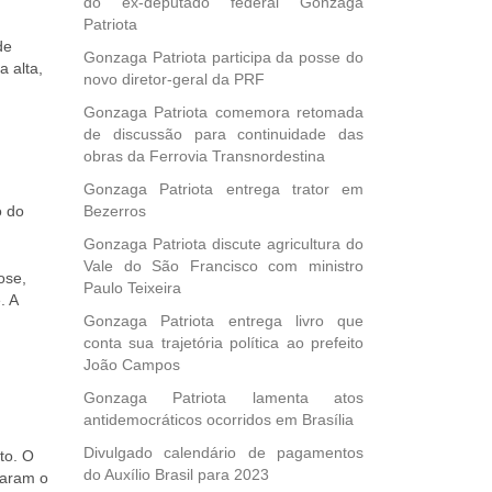
do ex-deputado federal Gonzaga
Patriota
de
Gonzaga Patriota participa da posse do
 alta,
novo diretor-geral da PRF
Gonzaga Patriota comemora retomada
de discussão para continuidade das
obras da Ferrovia Transnordestina
Gonzaga Patriota entrega trator em
o do
Bezerros
Gonzaga Patriota discute agricultura do
Vale do São Francisco com ministro
ose,
Paulo Teixeira
. A
Gonzaga Patriota entrega livro que
conta sua trajetória política ao prefeito
João Campos
Gonzaga Patriota lamenta atos
antidemocráticos ocorridos em Brasília
Divulgado calendário de pagamentos
to. O
do Auxílio Brasil para 2023
taram o