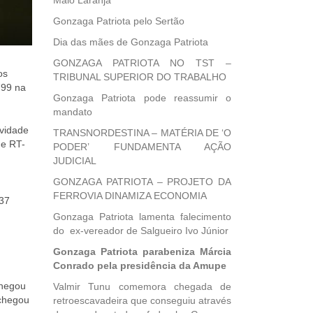
Maio Laranja
Gonzaga Patriota pelo Sertão
Dia das mães de Gonzaga Patriota
GONZAGA PATRIOTA NO TST –
os
TRIBUNAL SUPERIOR DO TRABALHO
799 na
Gonzaga Patriota pode reassumir o
mandato
ividade
TRANSNORDESTINA – MATÉRIA DE ‘O
de RT-
PODER’ FUNDAMENTA AÇÃO
JUDICIAL
GONZAGA PATRIOTA – PROJETO DA
FERROVIA DINAMIZA ECONOMIA
 37
Gonzaga Patriota lamenta falecimento
do ex-vereador de Salgueiro Ivo Júnior
Gonzaga Patriota parabeniza Márcia
Conrado pela presidência da Amupe
chegou
Valmir Tunu comemora chegada de
 chegou
retroescavadeira que conseguiu através