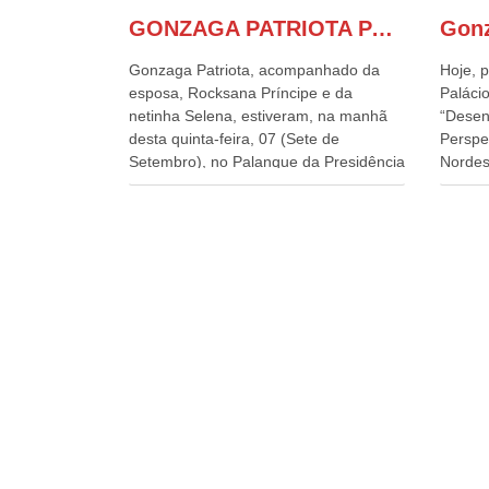
GONZAGA PATRIOTA PARTICIPA DO DESFILE DA INDEPENDÊNCIA NO PALANQUE DA PRESIDÊNCIA DA REPÚBLICA E É ABRAÇADO POR LULA E POR GERALDO ALCKMIN.
Gonzaga Patriota, acompanhado da
Hoje, p
esposa, Rocksana Príncipe e da
Palácio
netinha Selena, estiveram, na manhã
“Desen
desta quinta-feira, 07 (Sete de
Perspe
Setembro), no Palanque da Presidência
Nordes
da República, onde foram abraçados
o Cons
por Lula, sua esposa Janja e por todos
encontr
os Ministros de Estado, que estavam
desenv
presentes, nos Desfiles da
e os d
Independência da República. Gonzaga
políti
Patriota que já participou de muitos
soluci
outros desfiles, na Esplanada dos
nesses
Ministérios, disse ter sido o deste ano,
a pres
o maior e o mais organizado de todos.
Alckmi
“Há quatro décadas, como Patriota até
Minist
no nome, participo anualmente dos
Indústr
desfiles de Sete de Setembro, na
govern
Esplanada dos Ministérios, em Brasília.
Presid
Este ano, o governo preparou espaços
Paulo 