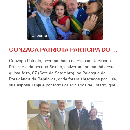
Clipping
GONZAGA PATRIOTA PARTICIPA DO DESFILE DA INDEPENDÊNCIA NO PALANQUE DA PRESIDÊNCIA DA REPÚBLICA E É ABRAÇADO POR LULA E POR GERALDO ALCKMIN.
Gonzaga Patriota, acompanhado da esposa, Rocksana
Príncipe e da netinha Selena, estiveram, na manhã desta
quinta-feira, 07 (Sete de Setembro), no Palanque da
Presidência da República, onde foram abraçados por Lula,
sua esposa Janja e por todos os Ministros de Estado, que
estavam presentes, nos Desfiles da Independência da
República. Gonzaga Patriota que já participou de muitos
outros desfiles, na Esplanada dos Ministérios, disse ter sido
o deste ano, o maior e o mais organizado de todos. “Há
quatro décadas, como Patriota até no nome, participo
anualmente dos desfiles de Sete de Setembro, na
Esplanada dos Ministérios, em Brasília. Este ano, o governo