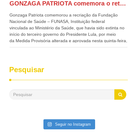
GONZAGA PATRIOTA comemora o retorno da FUNASA
de todo Nordeste que também ajudam a fomentar o
progresso da região.
Gonzaga Patriota comemorou a recriação da Fundação
Nacional de Saúde – FUNASA, Instituição federal
vinculada ao Ministério da Saúde, que havia sido extinta no
início do terceiro governo do Presidente Lula, por meio
da Medida Provisória alterada e aprovada nesta quinta-feira,
pelo Congresso Nacional. Gonzaga Patriota disse hoje em
entrevistas, que durante esses 40 anos, como parlamentar,
sempre contou com o apoio da FUNASA, para o
desenvolvimento dos seus municípios e, somente o ano
Pesquisar
passado, essa Fundação distribuiu mais de três bilhões de
reais, com suas maravilhosas ações, dentre alas, mais de
500 milhões, foram aplicados em serviços de melhoria do
saneamento básico, em pequenas comunidades rurais.
Patriota disse ainda que, mesmo sem mandato,
contribuiu muito na Câmara dos Deputados, para a retirada
da extinção da FUNASA, nessa Medida Provisória do
Executivo, aprovada ontem.
Seguir no Instagram