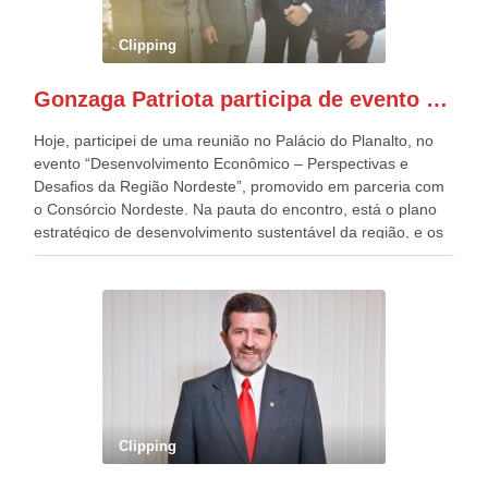
preparou espaços com cadeiras e coberturas, para 30.000
pessoas, só que o número de Patriotas Brasileiros
Clipping
Independentes, dobrou na Esplanada. Eu, Lula e os
presentes, ficamos muito felizes com isto”, disse Gonzaga
Gonzaga Patriota participa de evento em prol do desenvolvimento do Nordeste
Patriota.
Hoje, participei de uma reunião no Palácio do Planalto, no
evento “Desenvolvimento Econômico – Perspectivas e
Desafios da Região Nordeste”, promovido em parceria com
o Consórcio Nordeste. Na pauta do encontro, está o plano
estratégico de desenvolvimento sustentável da região, e os
desafios para a elaboração de políticas públicas, que
possam solucionar problemas estruturais nesses estados. O
evento contou com a presença do Vice-presidente Geraldo
Alckmin, que também ocupa o Ministério do
Desenvolvimento, Indústria, Comércio e Serviços, o ex
governador de Pernambuco, agora Presidente do Banco do
Nordeste, Paulo Câmara, o ex Deputado Federal, e
atualmente Superintendente da SUDENE, Danilo Cabral, da
Governadora de Pernambuco, Raquel Lyra, os ministros da
Clipping
Casa Civil, Rui Costa, e da Integração e do Desenvolvimento
Regional, Waldez Góes, entre outras diversas autoridades