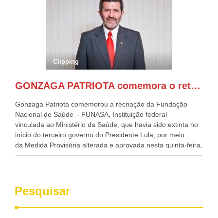
Alckmin, que também ocupa o Ministério do
Desenvolvimento, Indústria, Comércio e Serviços, o ex
governador de Pernambuco, agora Presidente do Banco do
Nordeste, Paulo Câmara, o ex Deputado Federal, e
atualmente Superintendente da SUDENE, Danilo Cabral, da
Governadora de Pernambuco, Raquel Lyra, os ministros da
Clipping
Casa Civil, Rui Costa, e da Integração e do Desenvolvimento
Regional, Waldez Góes, entre outras diversas autoridades
GONZAGA PATRIOTA comemora o retorno da FUNASA
de todo Nordeste que também ajudam a fomentar o
progresso da região.
Gonzaga Patriota comemorou a recriação da Fundação
Nacional de Saúde – FUNASA, Instituição federal
vinculada ao Ministério da Saúde, que havia sido extinta no
início do terceiro governo do Presidente Lula, por meio
da Medida Provisória alterada e aprovada nesta quinta-feira,
pelo Congresso Nacional. Gonzaga Patriota disse hoje em
entrevistas, que durante esses 40 anos, como parlamentar,
sempre contou com o apoio da FUNASA, para o
desenvolvimento dos seus municípios e, somente o ano
Pesquisar
passado, essa Fundação distribuiu mais de três bilhões de
reais, com suas maravilhosas ações, dentre alas, mais de
500 milhões, foram aplicados em serviços de melhoria do