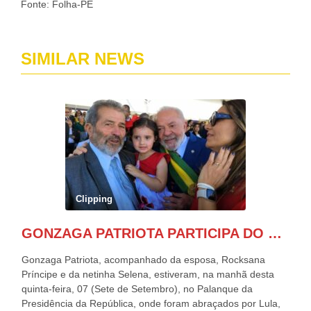
Fonte: Folha-PE
SIMILAR NEWS
Clipping
GONZAGA PATRIOTA PARTICIPA DO DESFILE DA INDEPENDÊNCIA NO PALANQUE DA PRESIDÊNCIA DA REPÚBLICA E É ABRAÇADO POR LULA E POR GERALDO ALCKMIN.
Gonzaga Patriota, acompanhado da esposa, Rocksana
Príncipe e da netinha Selena, estiveram, na manhã desta
quinta-feira, 07 (Sete de Setembro), no Palanque da
Presidência da República, onde foram abraçados por Lula,