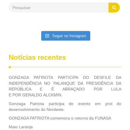
saneamento básico, em pequenas comunidades rurais.
Patriota disse ainda que, mesmo sem mandato,
contribuiu muito na Câmara dos Deputados, para a retirada
da extinção da FUNASA, nessa Medida Provisória do
Executivo, aprovada ontem.
Seguir no Instagram
Notícias recentes
GONZAGA PATRIOTA PARTICIPA DO DESFILE DA
INDEPENDÊNCIA NO PALANQUE DA PRESIDÊNCIA DA
REPÚBLICA E É ABRAÇADO POR LULA
E POR GERALDO ALCKMIN.
Gonzaga Patriota participa de evento em prol do
desenvolvimento do Nordeste
GONZAGA PATRIOTA comemora o retorno da FUNASA
Maio Laranja