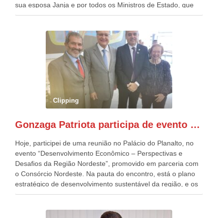
sua esposa Janja e por todos os Ministros de Estado, que
estavam presentes, nos Desfiles da Independência da
República. Gonzaga Patriota que já participou de muitos
outros desfiles, na Esplanada dos Ministérios, disse ter sido
o deste ano, o maior e o mais organizado de todos. “Há
quatro décadas, como Patriota até no nome, participo
anualmente dos desfiles de Sete de Setembro, na
Esplanada dos Ministérios, em Brasília. Este ano, o governo
preparou espaços com cadeiras e coberturas, para 30.000
pessoas, só que o número de Patriotas Brasileiros
Clipping
Independentes, dobrou na Esplanada. Eu, Lula e os
presentes, ficamos muito felizes com isto”, disse Gonzaga
Gonzaga Patriota participa de evento em prol do desenvolvimento do Nordeste
Patriota.
Hoje, participei de uma reunião no Palácio do Planalto, no
evento “Desenvolvimento Econômico – Perspectivas e
Desafios da Região Nordeste”, promovido em parceria com
o Consórcio Nordeste. Na pauta do encontro, está o plano
estratégico de desenvolvimento sustentável da região, e os
desafios para a elaboração de políticas públicas, que
possam solucionar problemas estruturais nesses estados. O
evento contou com a presença do Vice-presidente Geraldo