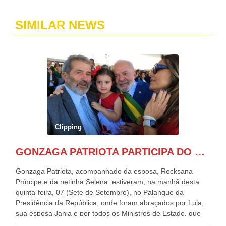
SIMILAR NEWS
Clipping
GONZAGA PATRIOTA PARTICIPA DO DESFILE DA INDEPENDÊNCIA NO PALANQUE DA PRESIDÊNCIA DA REPÚBLICA E É ABRAÇADO POR LULA E POR GERALDO ALCKMIN.
Gonzaga Patriota, acompanhado da esposa, Rocksana
Príncipe e da netinha Selena, estiveram, na manhã desta
quinta-feira, 07 (Sete de Setembro), no Palanque da
Presidência da República, onde foram abraçados por Lula,
sua esposa Janja e por todos os Ministros de Estado, que
estavam presentes, nos Desfiles da Independência da