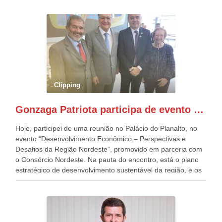
República. Gonzaga Patriota que já participou de muitos
outros desfiles, na Esplanada dos Ministérios, disse ter sido
o deste ano, o maior e o mais organizado de todos. “Há
quatro décadas, como Patriota até no nome, participo
anualmente dos desfiles de Sete de Setembro, na
Esplanada dos Ministérios, em Brasília. Este ano, o governo
preparou espaços com cadeiras e coberturas, para 30.000
pessoas, só que o número de Patriotas Brasileiros
Clipping
Independentes, dobrou na Esplanada. Eu, Lula e os
presentes, ficamos muito felizes com isto”, disse Gonzaga
Gonzaga Patriota participa de evento em prol do desenvolvimento do Nordeste
Patriota.
Hoje, participei de uma reunião no Palácio do Planalto, no
evento “Desenvolvimento Econômico – Perspectivas e
Desafios da Região Nordeste”, promovido em parceria com
o Consórcio Nordeste. Na pauta do encontro, está o plano
estratégico de desenvolvimento sustentável da região, e os
desafios para a elaboração de políticas públicas, que
possam solucionar problemas estruturais nesses estados. O
evento contou com a presença do Vice-presidente Geraldo
Alckmin, que também ocupa o Ministério do
Desenvolvimento, Indústria, Comércio e Serviços, o ex