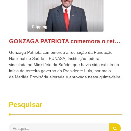
governador de Pernambuco, agora Presidente do Banco do
Nordeste, Paulo Câmara, o ex Deputado Federal, e
atualmente Superintendente da SUDENE, Danilo Cabral, da
Governadora de Pernambuco, Raquel Lyra, os ministros da
Clipping
Casa Civil, Rui Costa, e da Integração e do Desenvolvimento
Regional, Waldez Góes, entre outras diversas autoridades
GONZAGA PATRIOTA comemora o retorno da FUNASA
de todo Nordeste que também ajudam a fomentar o
progresso da região.
Gonzaga Patriota comemorou a recriação da Fundação
Nacional de Saúde – FUNASA, Instituição federal
vinculada ao Ministério da Saúde, que havia sido extinta no
início do terceiro governo do Presidente Lula, por meio
da Medida Provisória alterada e aprovada nesta quinta-feira,
pelo Congresso Nacional. Gonzaga Patriota disse hoje em
entrevistas, que durante esses 40 anos, como parlamentar,
sempre contou com o apoio da FUNASA, para o
desenvolvimento dos seus municípios e, somente o ano
Pesquisar
passado, essa Fundação distribuiu mais de três bilhões de
reais, com suas maravilhosas ações, dentre alas, mais de
500 milhões, foram aplicados em serviços de melhoria do
saneamento básico, em pequenas comunidades rurais.