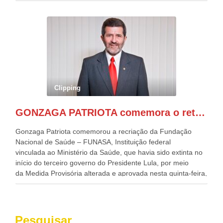
desafios para a elaboração de políticas públicas, que
possam solucionar problemas estruturais nesses estados. O
evento contou com a presença do Vice-presidente Geraldo
Alckmin, que também ocupa o Ministério do
Desenvolvimento, Indústria, Comércio e Serviços, o ex
governador de Pernambuco, agora Presidente do Banco do
Nordeste, Paulo Câmara, o ex Deputado Federal, e
atualmente Superintendente da SUDENE, Danilo Cabral, da
Governadora de Pernambuco, Raquel Lyra, os ministros da
Clipping
Casa Civil, Rui Costa, e da Integração e do Desenvolvimento
Regional, Waldez Góes, entre outras diversas autoridades
GONZAGA PATRIOTA comemora o retorno da FUNASA
de todo Nordeste que também ajudam a fomentar o
progresso da região.
Gonzaga Patriota comemorou a recriação da Fundação
Nacional de Saúde – FUNASA, Instituição federal
vinculada ao Ministério da Saúde, que havia sido extinta no
início do terceiro governo do Presidente Lula, por meio
da Medida Provisória alterada e aprovada nesta quinta-feira,
pelo Congresso Nacional. Gonzaga Patriota disse hoje em
entrevistas, que durante esses 40 anos, como parlamentar,
sempre contou com o apoio da FUNASA, para o
desenvolvimento dos seus municípios e, somente o ano
Pesquisar