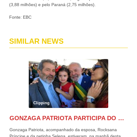
(3,88 milhões) e pelo Paraná (2,75 milhões).
Fonte: EBC
SIMILAR NEWS
Clipping
GONZAGA PATRIOTA PARTICIPA DO DESFILE DA INDEPENDÊNCIA NO PALANQUE DA PRESIDÊNCIA DA REPÚBLICA E É ABRAÇADO POR LULA E POR GERALDO ALCKMIN.
Gonzaga Patriota, acompanhado da esposa, Rocksana
Príncipe e da netinha Selena, estiveram, na manhã desta