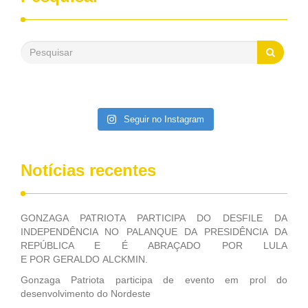
passado, essa Fundação distribuiu mais de três bilhões de
reais, com suas maravilhosas ações, dentre alas, mais de
500 milhões, foram aplicados em serviços de melhoria do
saneamento básico, em pequenas comunidades rurais.
Patriota disse ainda que, mesmo sem mandato,
contribuiu muito na Câmara dos Deputados, para a retirada
da extinção da FUNASA, nessa Medida Provisória do
Executivo, aprovada ontem.
Seguir no Instagram
Notícias recentes
GONZAGA PATRIOTA PARTICIPA DO DESFILE DA
INDEPENDÊNCIA NO PALANQUE DA PRESIDÊNCIA DA
REPÚBLICA E É ABRAÇADO POR LULA
E POR GERALDO ALCKMIN.
Gonzaga Patriota participa de evento em prol do
desenvolvimento do Nordeste