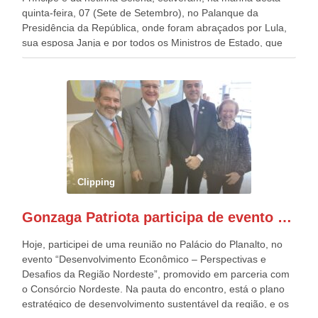
quinta-feira, 07 (Sete de Setembro), no Palanque da
Presidência da República, onde foram abraçados por Lula,
sua esposa Janja e por todos os Ministros de Estado, que
estavam presentes, nos Desfiles da Independência da
República. Gonzaga Patriota que já participou de muitos
outros desfiles, na Esplanada dos Ministérios, disse ter sido
o deste ano, o maior e o mais organizado de todos. “Há
quatro décadas, como Patriota até no nome, participo
anualmente dos desfiles de Sete de Setembro, na
Esplanada dos Ministérios, em Brasília. Este ano, o governo
preparou espaços com cadeiras e coberturas, para 30.000
pessoas, só que o número de Patriotas Brasileiros
Clipping
Independentes, dobrou na Esplanada. Eu, Lula e os
presentes, ficamos muito felizes com isto”, disse Gonzaga
Gonzaga Patriota participa de evento em prol do desenvolvimento do Nordeste
Patriota.
Hoje, participei de uma reunião no Palácio do Planalto, no
evento “Desenvolvimento Econômico – Perspectivas e
Desafios da Região Nordeste”, promovido em parceria com
o Consórcio Nordeste. Na pauta do encontro, está o plano
estratégico de desenvolvimento sustentável da região, e os