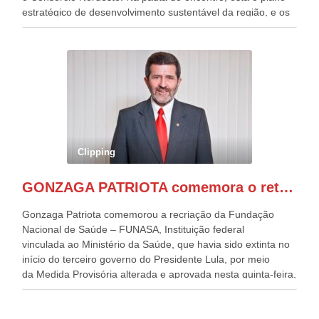
estratégico de desenvolvimento sustentável da região, e os
desafios para a elaboração de políticas públicas, que
possam solucionar problemas estruturais nesses estados. O
evento contou com a presença do Vice-presidente Geraldo
Alckmin, que também ocupa o Ministério do
Desenvolvimento, Indústria, Comércio e Serviços, o ex
governador de Pernambuco, agora Presidente do Banco do
Nordeste, Paulo Câmara, o ex Deputado Federal, e
atualmente Superintendente da SUDENE, Danilo Cabral, da
Governadora de Pernambuco, Raquel Lyra, os ministros da
Clipping
Casa Civil, Rui Costa, e da Integração e do Desenvolvimento
Regional, Waldez Góes, entre outras diversas autoridades
GONZAGA PATRIOTA comemora o retorno da FUNASA
de todo Nordeste que também ajudam a fomentar o
progresso da região.
Gonzaga Patriota comemorou a recriação da Fundação
Nacional de Saúde – FUNASA, Instituição federal
vinculada ao Ministério da Saúde, que havia sido extinta no
início do terceiro governo do Presidente Lula, por meio
da Medida Provisória alterada e aprovada nesta quinta-feira,
pelo Congresso Nacional. Gonzaga Patriota disse hoje em
entrevistas, que durante esses 40 anos, como parlamentar,
sempre contou com o apoio da FUNASA, para o