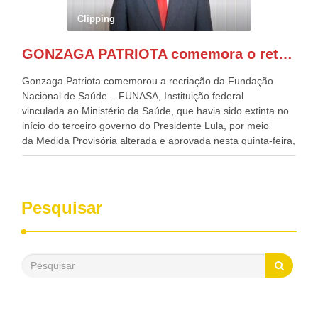
Governadora de Pernambuco, Raquel Lyra, os ministros da
Clipping
Casa Civil, Rui Costa, e da Integração e do Desenvolvimento
Regional, Waldez Góes, entre outras diversas autoridades
GONZAGA PATRIOTA comemora o retorno da FUNASA
de todo Nordeste que também ajudam a fomentar o
progresso da região.
Gonzaga Patriota comemorou a recriação da Fundação
Nacional de Saúde – FUNASA, Instituição federal
vinculada ao Ministério da Saúde, que havia sido extinta no
início do terceiro governo do Presidente Lula, por meio
da Medida Provisória alterada e aprovada nesta quinta-feira,
pelo Congresso Nacional. Gonzaga Patriota disse hoje em
entrevistas, que durante esses 40 anos, como parlamentar,
sempre contou com o apoio da FUNASA, para o
desenvolvimento dos seus municípios e, somente o ano
Pesquisar
passado, essa Fundação distribuiu mais de três bilhões de
reais, com suas maravilhosas ações, dentre alas, mais de
500 milhões, foram aplicados em serviços de melhoria do
saneamento básico, em pequenas comunidades rurais.
Patriota disse ainda que, mesmo sem mandato,
contribuiu muito na Câmara dos Deputados, para a retirada
da extinção da FUNASA, nessa Medida Provisória do