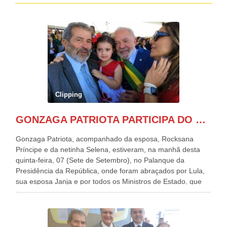
Clipping
GONZAGA PATRIOTA PARTICIPA DO DESFILE DA INDEPENDÊNCIA NO PALANQUE DA PRESIDÊNCIA DA REPÚBLICA E É ABRAÇADO POR LULA E POR GERALDO ALCKMIN.
Gonzaga Patriota, acompanhado da esposa, Rocksana
Príncipe e da netinha Selena, estiveram, na manhã desta
quinta-feira, 07 (Sete de Setembro), no Palanque da
Presidência da República, onde foram abraçados por Lula,
sua esposa Janja e por todos os Ministros de Estado, que
estavam presentes, nos Desfiles da Independência da
República. Gonzaga Patriota que já participou de muitos
outros desfiles, na Esplanada dos Ministérios, disse ter sido
o deste ano, o maior e o mais organizado de todos. “Há