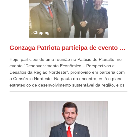
quatro décadas, como Patriota até no nome, participo
anualmente dos desfiles de Sete de Setembro, na
Esplanada dos Ministérios, em Brasília. Este ano, o governo
preparou espaços com cadeiras e coberturas, para 30.000
pessoas, só que o número de Patriotas Brasileiros
Clipping
Independentes, dobrou na Esplanada. Eu, Lula e os
presentes, ficamos muito felizes com isto”, disse Gonzaga
Gonzaga Patriota participa de evento em prol do desenvolvimento do Nordeste
Patriota.
Hoje, participei de uma reunião no Palácio do Planalto, no
evento “Desenvolvimento Econômico – Perspectivas e
Desafios da Região Nordeste”, promovido em parceria com
o Consórcio Nordeste. Na pauta do encontro, está o plano
estratégico de desenvolvimento sustentável da região, e os
desafios para a elaboração de políticas públicas, que
possam solucionar problemas estruturais nesses estados. O
evento contou com a presença do Vice-presidente Geraldo
Alckmin, que também ocupa o Ministério do
Desenvolvimento, Indústria, Comércio e Serviços, o ex
governador de Pernambuco, agora Presidente do Banco do
Nordeste, Paulo Câmara, o ex Deputado Federal, e
atualmente Superintendente da SUDENE, Danilo Cabral, da