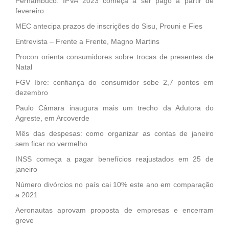
Pernambuco: IPVA 2023 começa a ser pago a partir de
fevereiro
MEC antecipa prazos de inscrições do Sisu, Prouni e Fies
Entrevista – Frente a Frente, Magno Martins
Procon orienta consumidores sobre trocas de presentes de
Natal
FGV Ibre: confiança do consumidor sobe 2,7 pontos em
dezembro
Paulo Câmara inaugura mais um trecho da Adutora do
Agreste, em Arcoverde
Mês das despesas: como organizar as contas de janeiro
sem ficar no vermelho
INSS começa a pagar benefícios reajustados em 25 de
janeiro
Número divórcios no país cai 10% este ano em comparação
a 2021
Aeronautas aprovam proposta de empresas e encerram
greve