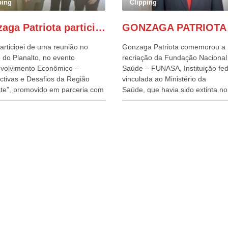
ping
Clipping
Gonzaga Patriota participa de evento em prol do desenvolvimento do Nordeste
articipei de uma reunião no
Gonzaga Patriota comemorou a
 do Planalto, no evento
recriação da Fundação Nacional
volvimento Econômico –
Saúde – FUNASA, Instituição fed
ctivas e Desafios da Região
vinculada ao Ministério da
te”, promovido em parceria com
Saúde, que havia sido extinta no 
órcio Nordeste. Na pauta do
do terceiro governo do
o, está o plano estratégico de
Presidente Lula, por meio da Me
olvimento sustentável da região,
Provisória alterada e aprovada n
esafios para a elaboração de
quinta-feira, pelo Congresso Nac
cas públicas, que possam
Gonzaga Patriota disse hoje em
onar problemas estruturais
entrevistas, que durante esses 
 estados. O evento contou com
anos, como parlamentar, sempr
ença do Vice-presidente Geraldo
contou com o apoio da FUNASA,
n, que também ocupa o
o desenvolvimento dos seus mun
ério do Desenvolvimento,
e, somente o ano passado, essa
ia, Comércio e Serviços, o ex
Fundação distribuiu mais de três
ador de Pernambuco, agora
bilhões de reais, com suas