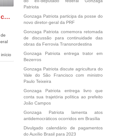
do ex-deputado federal Gonzaga
Patriota
GONZAGA PATRIOTA comemora o retorno da FUNASA
Gonzaga Patriota participa da posse do
novo diretor-geral da PRF
Gonzaga Patriota comemora retomada
 de
de discussão para continuidade das
eral
obras da Ferrovia Transnordestina
Gonzaga Patriota entrega trator em
início
Bezerros
dida
Gonzaga Patriota discute agricultura do
esta
Vale do São Francisco com ministro
ional.
Paulo Teixeira
Gonzaga Patriota entrega livro que
40
conta sua trajetória política ao prefeito
e
João Campos
 para
Gonzaga Patriota lamenta atos
icípios
antidemocráticos ocorridos em Brasília
Divulgado calendário de pagamentos
do Auxílio Brasil para 2023