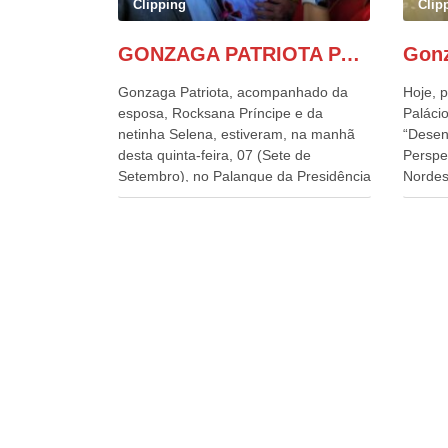
Clipping
Clip
GONZAGA PATRIOTA PARTICIPA DO DESFILE DA INDEPENDÊNCIA NO PALANQUE DA PRESIDÊNCIA DA REPÚBLICA E É ABRAÇADO POR LULA E POR GERALDO ALCKMIN.
Gonzaga Patriota, acompanhado da
Hoje, p
esposa, Rocksana Príncipe e da
Palácio
netinha Selena, estiveram, na manhã
“Desen
desta quinta-feira, 07 (Sete de
Perspe
Setembro), no Palanque da Presidência
Nordes
da República, onde foram abraçados
o Cons
por Lula, sua esposa Janja e por todos
encontr
os Ministros de Estado, que estavam
desenv
presentes, nos Desfiles da
e os d
Independência da República. Gonzaga
políti
Patriota que já participou de muitos
soluci
outros desfiles, na Esplanada dos
nesses
Ministérios, disse ter sido o deste ano,
a pres
o maior e o mais organizado de todos.
Alckmi
“Há quatro décadas, como Patriota até
Minist
no nome, participo anualmente dos
Indústr
desfiles de Sete de Setembro, na
govern