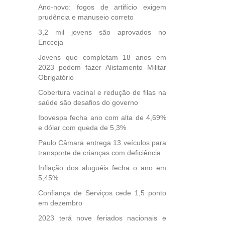
, mais
Ano-novo: fogos de artifício exigem
s em
prudência e manuseio correto
ento
des
3,2 mil jovens são aprovados no
Encceja
, mesmo
na
Jovens que completam 18 anos em
etirada
2023 podem fazer Alistamento Militar
Medida
Obrigatório
da
Cobertura vacinal e redução de filas na
saúde são desafios do governo
Ibovespa fecha ano com alta de 4,69%
e dólar com queda de 5,3%
Paulo Câmara entrega 13 veículos para
transporte de crianças com deficiência
Inflação dos aluguéis fecha o ano em
5,45%
Confiança de Serviços cede 1,5 ponto
em dezembro
2023 terá nove feriados nacionais e