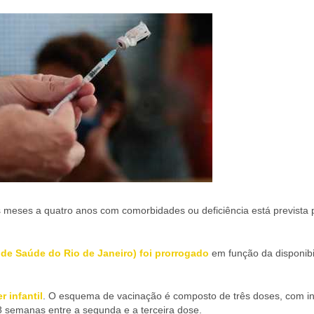
s meses a quatro anos com comorbidades ou deficiência está prevista 
 de Saúde do Rio de Janeiro) foi prorrogado
em função da disponibi
r infantil
. O esquema de vacinação é composto de três doses, com in
8 semanas entre a segunda e a terceira dose.