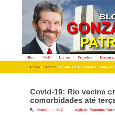
Deputado Federal
Blog
Perfil
Livros
Projetos
Discurs
Home
/
Clipping
/
Covid-19: Rio vacina crianças 
Covid-19: Rio vacina c
comorbidades até terça
By :
Assessoria de Comunicação do Deputado Gonza