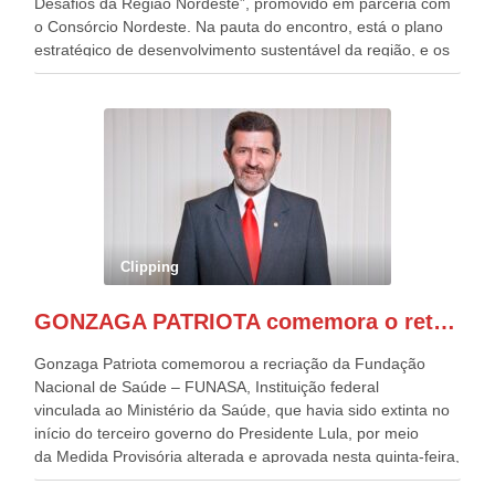
Desafios da Região Nordeste”, promovido em parceria com
o Consórcio Nordeste. Na pauta do encontro, está o plano
estratégico de desenvolvimento sustentável da região, e os
desafios para a elaboração de políticas públicas, que
possam solucionar problemas estruturais nesses estados. O
evento contou com a presença do Vice-presidente Geraldo
Alckmin, que também ocupa o Ministério do
Desenvolvimento, Indústria, Comércio e Serviços, o ex
governador de Pernambuco, agora Presidente do Banco do
Nordeste, Paulo Câmara, o ex Deputado Federal, e
atualmente Superintendente da SUDENE, Danilo Cabral, da
Governadora de Pernambuco, Raquel Lyra, os ministros da
Clipping
Casa Civil, Rui Costa, e da Integração e do Desenvolvimento
Regional, Waldez Góes, entre outras diversas autoridades
GONZAGA PATRIOTA comemora o retorno da FUNASA
de todo Nordeste que também ajudam a fomentar o
progresso da região.
Gonzaga Patriota comemorou a recriação da Fundação
Nacional de Saúde – FUNASA, Instituição federal
vinculada ao Ministério da Saúde, que havia sido extinta no
início do terceiro governo do Presidente Lula, por meio
da Medida Provisória alterada e aprovada nesta quinta-feira,
pelo Congresso Nacional. Gonzaga Patriota disse hoje em