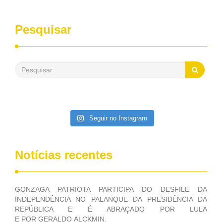
entrevistas, que durante esses 40 anos, como parlamentar,
sempre contou com o apoio da FUNASA, para o
desenvolvimento dos seus municípios e, somente o ano
Pesquisar
passado, essa Fundação distribuiu mais de três bilhões de
reais, com suas maravilhosas ações, dentre alas, mais de
500 milhões, foram aplicados em serviços de melhoria do
saneamento básico, em pequenas comunidades rurais.
Patriota disse ainda que, mesmo sem mandato,
contribuiu muito na Câmara dos Deputados, para a retirada
da extinção da FUNASA, nessa Medida Provisória do
Executivo, aprovada ontem.
Seguir no Instagram
Notícias recentes
GONZAGA PATRIOTA PARTICIPA DO DESFILE DA
INDEPENDÊNCIA NO PALANQUE DA PRESIDÊNCIA DA
REPÚBLICA E É ABRAÇADO POR LULA
E POR GERALDO ALCKMIN.