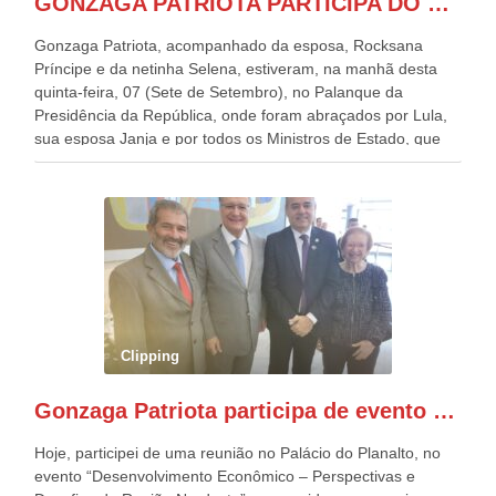
GONZAGA PATRIOTA PARTICIPA DO DESFILE DA INDEPENDÊNCIA NO PALANQUE DA PRESIDÊNCIA DA REPÚBLICA E É ABRAÇADO POR LULA E POR GERALDO ALCKMIN.
Gonzaga Patriota, acompanhado da esposa, Rocksana
Príncipe e da netinha Selena, estiveram, na manhã desta
quinta-feira, 07 (Sete de Setembro), no Palanque da
Presidência da República, onde foram abraçados por Lula,
sua esposa Janja e por todos os Ministros de Estado, que
estavam presentes, nos Desfiles da Independência da
República. Gonzaga Patriota que já participou de muitos
outros desfiles, na Esplanada dos Ministérios, disse ter sido
o deste ano, o maior e o mais organizado de todos. “Há
quatro décadas, como Patriota até no nome, participo
anualmente dos desfiles de Sete de Setembro, na
Esplanada dos Ministérios, em Brasília. Este ano, o governo
preparou espaços com cadeiras e coberturas, para 30.000
pessoas, só que o número de Patriotas Brasileiros
Clipping
Independentes, dobrou na Esplanada. Eu, Lula e os
presentes, ficamos muito felizes com isto”, disse Gonzaga
Gonzaga Patriota participa de evento em prol do desenvolvimento do Nordeste
Patriota.
Hoje, participei de uma reunião no Palácio do Planalto, no
evento “Desenvolvimento Econômico – Perspectivas e