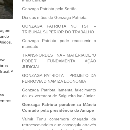
Maio Laranja
Gonzaga Patriota pelo Sertão
Dia das mães de Gonzaga Patriota
GONZAGA PATRIOTA NO TST –
ntagem
TRIBUNAL SUPERIOR DO TRABALHO
gundo
Gonzaga Patriota pode reassumir o
nidos.
mandato
TRANSNORDESTINA – MATÉRIA DE ‘O
ove
PODER’ FUNDAMENTA AÇÃO
mbros
JUDICIAL
asil. A
GONZAGA PATRIOTA – PROJETO DA
FERROVIA DINAMIZA ECONOMIA
Gonzaga Patriota lamenta falecimento
isa
do ex-vereador de Salgueiro Ivo Júnior
entros
Gonzaga Patriota parabeniza Márcia
Conrado pela presidência da Amupe
Valmir Tunu comemora chegada de
retroescavadeira que conseguiu através