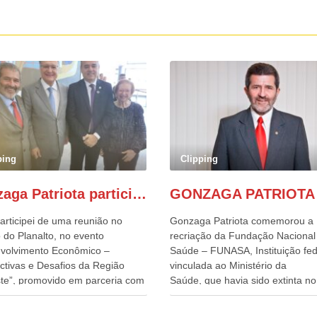
ping
Clipping
Gonzaga Patriota participa de evento em prol do desenvolvimento do Nordeste
articipei de uma reunião no
Gonzaga Patriota comemorou a
 do Planalto, no evento
recriação da Fundação Nacional
volvimento Econômico –
Saúde – FUNASA, Instituição fed
ctivas e Desafios da Região
vinculada ao Ministério da
te”, promovido em parceria com
Saúde, que havia sido extinta no 
órcio Nordeste. Na pauta do
do terceiro governo do
o, está o plano estratégico de
Presidente Lula, por meio da Me