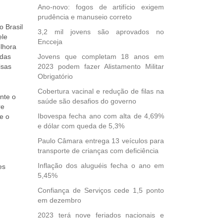
Ano-novo: fogos de artifício exigem
prudência e manuseio correto
o Brasil
3,2 mil jovens são aprovados no
ele
Encceja
elhora
 das
Jovens que completam 18 anos em
isas
2023 podem fazer Alistamento Militar
Obrigatório
Cobertura vacinal e redução de filas na
nte o
saúde são desafios do governo
re
Ibovespa fecha ano com alta de 4,69%
e o
e dólar com queda de 5,3%
Paulo Câmara entrega 13 veículos para
transporte de crianças com deficiência
Inflação dos aluguéis fecha o ano em
es
5,45%
Confiança de Serviços cede 1,5 ponto
em dezembro
2023 terá nove feriados nacionais e