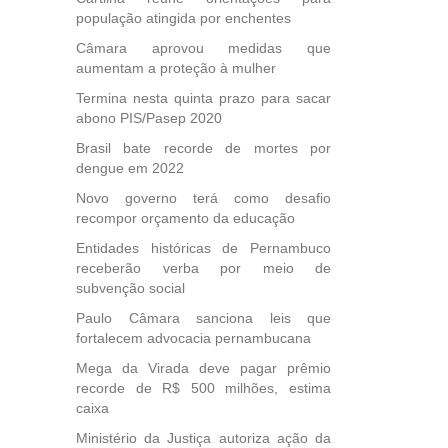
esta
população atingida por enchentes
ional.
Câmara aprovou medidas que
aumentam a proteção à mulher
40
e
Termina nesta quinta prazo para sacar
 para
abono PIS/Pasep 2020
icípios
Brasil bate recorde de mortes por
dengue em 2022
Novo governo terá como desafio
recompor orçamento da educação
, mais
s em
Entidades históricas de Pernambuco
ento
receberão verba por meio de
des
subvenção social
, mesmo
Paulo Câmara sanciona leis que
na
fortalecem advocacia pernambucana
etirada
Medida
Mega da Virada deve pagar prêmio
recorde de R$ 500 milhões, estima
da
caixa
Ministério da Justiça autoriza ação da