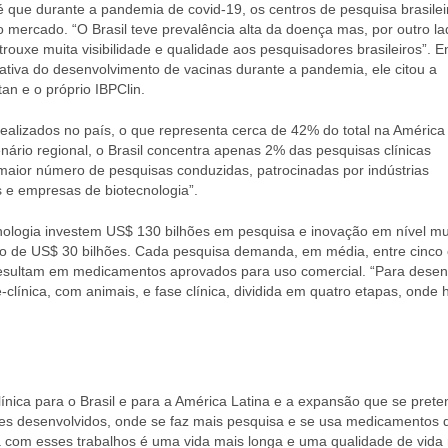
 é que durante a pandemia de covid-19, os centros de pesquisa brasilei
 mercado. “O Brasil teve prevalência alta da doença mas, por outro la
rouxe muita visibilidade e qualidade aos pesquisadores brasileiros”. E
cativa do desenvolvimento de vacinas durante a pandemia, ele citou a
an e o próprio IBPClin.
realizados no país, o que representa cerca de 42% do total na América
nário regional, o Brasil concentra apenas 2% das pesquisas clínicas
 maior número de pesquisas conduzidas, patrocinadas por indústrias
s e empresas de biotecnologia”.
cnologia investem US$ 130 bilhões em pesquisa e inovação em nível mu
o de US$ 30 bilhões. Cada pesquisa demanda, em média, entre cinco 
esultam em medicamentos aprovados para uso comercial. “Para desen
línica, com animais, e fase clínica, dividida em quatro etapas, onde 
línica para o Brasil e para a América Latina e a expansão que se pret
ses desenvolvidos, onde se faz mais pesquisa e se usa medicamentos 
 com esses trabalhos é uma vida mais longa e uma qualidade de vida 