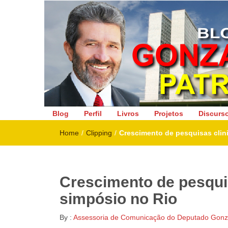
Deputado Federal
Blog
Perfil
Livros
Projetos
Discurs
Home
/
Clipping
/
Crescimento de pesquisas clini
Crescimento de pesquis
simpósio no Rio
By :
Assessoria de Comunicação do Deputado Gonza