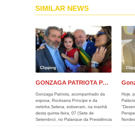
SIMILAR NEWS
Clipping
Clip
GONZAGA PATRIOTA PARTICIPA DO DESFILE DA INDEPENDÊNCIA NO PALANQUE DA PRESIDÊNCIA DA REPÚBLICA E É ABRAÇADO POR LULA E POR GERALDO ALCKMIN.
Gonzaga Patriota, acompanhado da
Hoje, p
esposa, Rocksana Príncipe e da
Palácio
netinha Selena, estiveram, na manhã
“Desen
desta quinta-feira, 07 (Sete de
Perspe
Setembro), no Palanque da Presidência
Nordes
da República, onde foram abraçados
o Cons
por Lula, sua esposa Janja e por todos
encontr