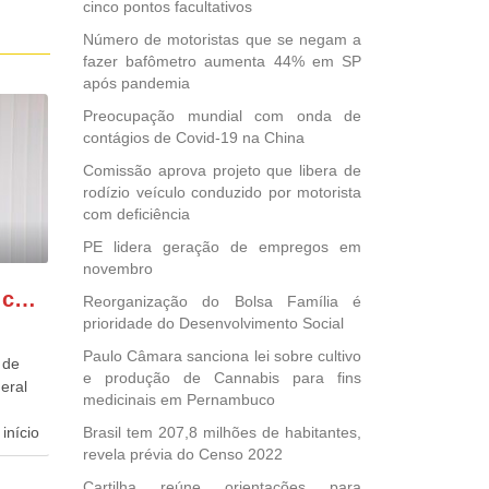
cinco pontos facultativos
Número de motoristas que se negam a
fazer bafômetro aumenta 44% em SP
após pandemia
Preocupação mundial com onda de
contágios de Covid-19 na China
Comissão aprova projeto que libera de
rodízio veículo conduzido por motorista
com deficiência
PE lidera geração de empregos em
novembro
GONZAGA PATRIOTA comemora o retorno da FUNASA
Reorganização do Bolsa Família é
prioridade do Desenvolvimento Social
Paulo Câmara sanciona lei sobre cultivo
 de
e produção de Cannabis para fins
eral
medicinais em Pernambuco
início
Brasil tem 207,8 milhões de habitantes,
revela prévia do Censo 2022
dida
Cartilha reúne orientações para