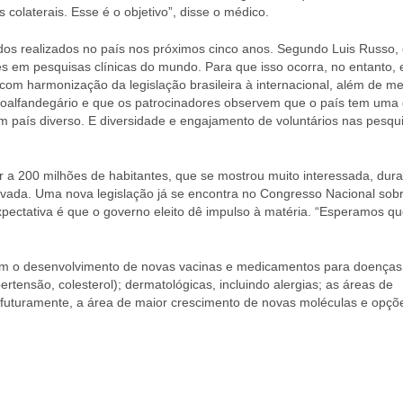
olaterais. Esse é o objetivo”, disse o médico.
dos realizados no país nos próximos cinco anos. Segundo Luis Russo, 
es em pesquisas clínicas do mundo. Para que isso ocorra, no entanto, 
 com harmonização da legislação brasileira à internacional, além de m
aeroalfandegário e que os patrocinadores observem que o país tem uma
m país diverso. E diversidade e engajamento de voluntários nas pesqu
 a 200 milhões de habitantes, que se mostrou muito interessada, dura
rivada. Uma nova legislação já se encontra no Congresso Nacional sob
expectativa é que o governo eleito dê impulso à matéria. “Esperamos qu
 com o desenvolvimento de novas vacinas e medicamentos para doenças
ertensão, colesterol); dermatológicas, incluindo alergias; as áreas de
 futuramente, a área de maior crescimento de novas moléculas e opçõ