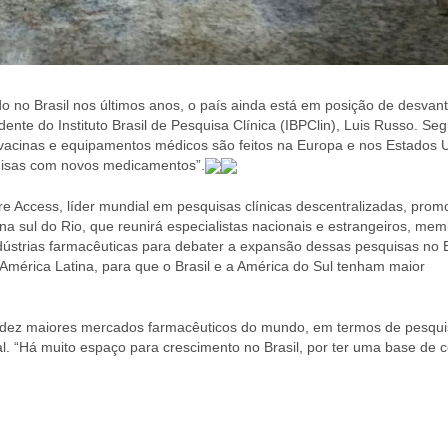
ndo no Brasil nos últimos anos, o país ainda está em posição de desva
dente do Instituto Brasil de Pesquisa Clínica (IBPClin), Luis Russo. Se
acinas e equipamentos médicos são feitos na Europa e nos Estados U
uisas com novos medicamentos”.
re Access, líder mundial em pesquisas clínicas descentralizadas, prom
 sul do Rio, que reunirá especialistas nacionais e estrangeiros, me
dústrias farmacêuticas para debater a expansão dessas pesquisas no Br
 América Latina, para que o Brasil e a América do Sul tenham maior
os dez maiores mercados farmacêuticos do mundo, em termos de pesqu
. “Há muito espaço para crescimento no Brasil, por ter uma base de c