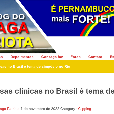
Gonzaga Patriota
os
Depoimentos
Gonzaga faz
Fotos
Contato
Es
cas no Brasil é tema de simpósio no Rio
as clinicas no Brasil é tema d
ga Patriota
1 de novembro de 2022
Category :
Clipping