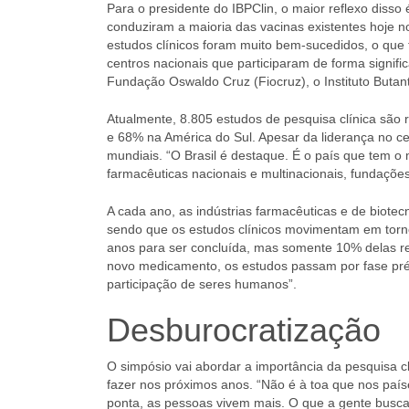
Para o presidente do IBPClin, o maior reflexo disso
conduziram a maioria das vacinas existentes hoje no
estudos clínicos foram muito bem-sucedidos, o que t
centros nacionais que participaram de forma signifi
Fundação Oswaldo Cruz (Fiocruz), o Instituto Butant
Atualmente, 8.805 estudos de pesquisa clínica são 
e 68% na América do Sul. Apesar da liderança no ce
mundiais. “O Brasil é destaque. É o país que tem o
farmacêuticas nacionais e multinacionais, fundaçõe
A cada ano, as indústrias farmacêuticas e de biote
sendo que os estudos clínicos movimentam em torn
anos para ser concluída, mas somente 10% delas r
novo medicamento, os estudos passam por fase pré-c
participação de seres humanos”.
Desburocratização
O simpósio vai abordar a importância da pesquisa c
fazer nos próximos anos. “Não é à toa que nos paí
ponta, as pessoas vivem mais. O que a gente busca