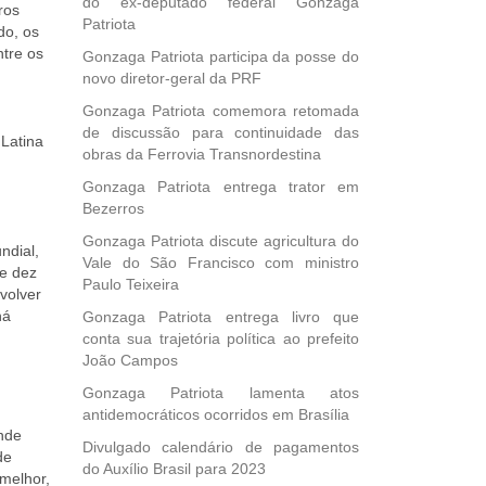
do ex-deputado federal Gonzaga
ros
Patriota
do, os
ntre os
Gonzaga Patriota participa da posse do
novo diretor-geral da PRF
Gonzaga Patriota comemora retomada
de discussão para continuidade das
 Latina
obras da Ferrovia Transnordestina
Gonzaga Patriota entrega trator em
Bezerros
Gonzaga Patriota discute agricultura do
ndial,
Vale do São Francisco com ministro
e dez
Paulo Teixeira
volver
há
Gonzaga Patriota entrega livro que
conta sua trajetória política ao prefeito
João Campos
Gonzaga Patriota lamenta atos
antidemocráticos ocorridos em Brasília
ende
Divulgado calendário de pagamentos
de
do Auxílio Brasil para 2023
melhor,