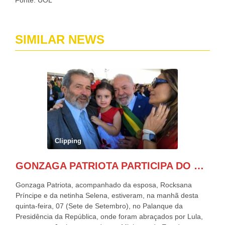
SIMILAR NEWS
Clipping
GONZAGA PATRIOTA PARTICIPA DO DESFILE DA INDEPENDÊNCIA NO PALANQUE DA PRESIDÊNCIA DA REPÚBLICA E É ABRAÇADO POR LULA E POR GERALDO ALCKMIN.
Gonzaga Patriota, acompanhado da esposa, Rocksana
Príncipe e da netinha Selena, estiveram, na manhã desta
quinta-feira, 07 (Sete de Setembro), no Palanque da
Presidência da República, onde foram abraçados por Lula,