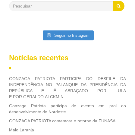
saneamento básico, em pequenas comunidades rurais.
Patriota disse ainda que, mesmo sem mandato,
contribuiu muito na Câmara dos Deputados, para a retirada
da extinção da FUNASA, nessa Medida Provisória do
Executivo, aprovada ontem.
Seguir no Instagram
Notícias recentes
GONZAGA PATRIOTA PARTICIPA DO DESFILE DA
INDEPENDÊNCIA NO PALANQUE DA PRESIDÊNCIA DA
REPÚBLICA E É ABRAÇADO POR LULA
E POR GERALDO ALCKMIN.
Gonzaga Patriota participa de evento em prol do
desenvolvimento do Nordeste
GONZAGA PATRIOTA comemora o retorno da FUNASA
Maio Laranja