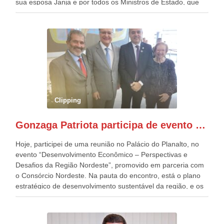
sua esposa Janja e por todos os Ministros de Estado, que
estavam presentes, nos Desfiles da Independência da
República. Gonzaga Patriota que já participou de muitos
outros desfiles, na Esplanada dos Ministérios, disse ter sido
o deste ano, o maior e o mais organizado de todos. “Há
quatro décadas, como Patriota até no nome, participo
anualmente dos desfiles de Sete de Setembro, na
Esplanada dos Ministérios, em Brasília. Este ano, o governo
preparou espaços com cadeiras e coberturas, para 30.000
pessoas, só que o número de Patriotas Brasileiros
Clipping
Independentes, dobrou na Esplanada. Eu, Lula e os
presentes, ficamos muito felizes com isto”, disse Gonzaga
Gonzaga Patriota participa de evento em prol do desenvolvimento do Nordeste
Patriota.
Hoje, participei de uma reunião no Palácio do Planalto, no
evento “Desenvolvimento Econômico – Perspectivas e
Desafios da Região Nordeste”, promovido em parceria com
o Consórcio Nordeste. Na pauta do encontro, está o plano
estratégico de desenvolvimento sustentável da região, e os
desafios para a elaboração de políticas públicas, que
possam solucionar problemas estruturais nesses estados. O
evento contou com a presença do Vice-presidente Geraldo