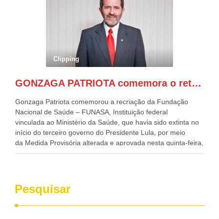
Alckmin, que também ocupa o Ministério do
Desenvolvimento, Indústria, Comércio e Serviços, o ex
governador de Pernambuco, agora Presidente do Banco do
Nordeste, Paulo Câmara, o ex Deputado Federal, e
atualmente Superintendente da SUDENE, Danilo Cabral, da
Governadora de Pernambuco, Raquel Lyra, os ministros da
Clipping
Casa Civil, Rui Costa, e da Integração e do Desenvolvimento
Regional, Waldez Góes, entre outras diversas autoridades
GONZAGA PATRIOTA comemora o retorno da FUNASA
de todo Nordeste que também ajudam a fomentar o
progresso da região.
Gonzaga Patriota comemorou a recriação da Fundação
Nacional de Saúde – FUNASA, Instituição federal
vinculada ao Ministério da Saúde, que havia sido extinta no
início do terceiro governo do Presidente Lula, por meio
da Medida Provisória alterada e aprovada nesta quinta-feira,
pelo Congresso Nacional. Gonzaga Patriota disse hoje em
entrevistas, que durante esses 40 anos, como parlamentar,
sempre contou com o apoio da FUNASA, para o
desenvolvimento dos seus municípios e, somente o ano
Pesquisar
passado, essa Fundação distribuiu mais de três bilhões de
reais, com suas maravilhosas ações, dentre alas, mais de
500 milhões, foram aplicados em serviços de melhoria do