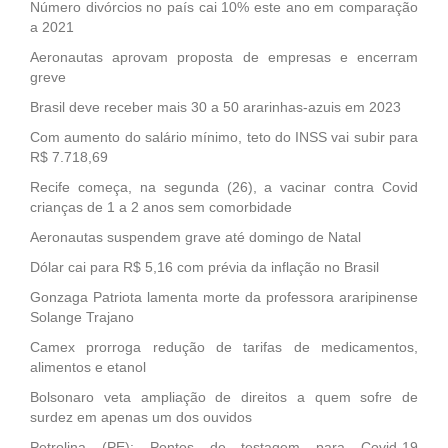
Número divórcios no país cai 10% este ano em comparação
a 2021
Aeronautas aprovam proposta de empresas e encerram
greve
Brasil deve receber mais 30 a 50 ararinhas-azuis em 2023
Com aumento do salário mínimo, teto do INSS vai subir para
R$ 7.718,69
Recife começa, na segunda (26), a vacinar contra Covid
crianças de 1 a 2 anos sem comorbidade
Aeronautas suspendem grave até domingo de Natal
Dólar cai para R$ 5,16 com prévia da inflação no Brasil
Gonzaga Patriota lamenta morte da professora araripinense
Solange Trajano
Camex prorroga redução de tarifas de medicamentos,
alimentos e etanol
Bolsonaro veta ampliação de direitos a quem sofre de
surdez em apenas um dos ouvidos
Petrolina (PE): Pontos de testagem para Covid-19