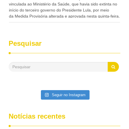
vinculada ao Ministério da Saúde, que havia sido extinta no
início do terceiro governo do Presidente Lula, por meio
da Medida Provisória alterada e aprovada nesta quinta-feira,
pelo Congresso Nacional. Gonzaga Patriota disse hoje em
entrevistas, que durante esses 40 anos, como parlamentar,
sempre contou com o apoio da FUNASA, para o
desenvolvimento dos seus municípios e, somente o ano
Pesquisar
passado, essa Fundação distribuiu mais de três bilhões de
reais, com suas maravilhosas ações, dentre alas, mais de
500 milhões, foram aplicados em serviços de melhoria do
saneamento básico, em pequenas comunidades rurais.
Patriota disse ainda que, mesmo sem mandato,
contribuiu muito na Câmara dos Deputados, para a retirada
da extinção da FUNASA, nessa Medida Provisória do
Executivo, aprovada ontem.
Seguir no Instagram
Notícias recentes