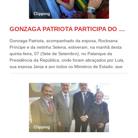
Clipping
GONZAGA PATRIOTA PARTICIPA DO DESFILE DA INDEPENDÊNCIA NO PALANQUE DA PRESIDÊNCIA DA REPÚBLICA E É ABRAÇADO POR LULA E POR GERALDO ALCKMIN.
Gonzaga Patriota, acompanhado da esposa, Rocksana
Príncipe e da netinha Selena, estiveram, na manhã desta
quinta-feira, 07 (Sete de Setembro), no Palanque da
Presidência da República, onde foram abraçados por Lula,
sua esposa Janja e por todos os Ministros de Estado, que
estavam presentes, nos Desfiles da Independência da
República. Gonzaga Patriota que já participou de muitos
outros desfiles, na Esplanada dos Ministérios, disse ter sido
o deste ano, o maior e o mais organizado de todos. “Há
quatro décadas, como Patriota até no nome, participo
anualmente dos desfiles de Sete de Setembro, na
Esplanada dos Ministérios, em Brasília. Este ano, o governo
preparou espaços com cadeiras e coberturas, para 30.000
pessoas, só que o número de Patriotas Brasileiros
Clipping
Independentes, dobrou na Esplanada. Eu, Lula e os
presentes, ficamos muito felizes com isto”, disse Gonzaga