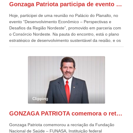
Gonzaga Patriota participa de evento em prol do desenvolvimento do Nordeste
Patriota.
Hoje, participei de uma reunião no Palácio do Planalto, no
evento “Desenvolvimento Econômico – Perspectivas e
Desafios da Região Nordeste”, promovido em parceria com
o Consórcio Nordeste. Na pauta do encontro, está o plano
estratégico de desenvolvimento sustentável da região, e os
desafios para a elaboração de políticas públicas, que
possam solucionar problemas estruturais nesses estados. O
evento contou com a presença do Vice-presidente Geraldo
Alckmin, que também ocupa o Ministério do
Desenvolvimento, Indústria, Comércio e Serviços, o ex
governador de Pernambuco, agora Presidente do Banco do
Nordeste, Paulo Câmara, o ex Deputado Federal, e
atualmente Superintendente da SUDENE, Danilo Cabral, da
Governadora de Pernambuco, Raquel Lyra, os ministros da
Clipping
Casa Civil, Rui Costa, e da Integração e do Desenvolvimento
Regional, Waldez Góes, entre outras diversas autoridades
GONZAGA PATRIOTA comemora o retorno da FUNASA
de todo Nordeste que também ajudam a fomentar o
progresso da região.
Gonzaga Patriota comemorou a recriação da Fundação
Nacional de Saúde – FUNASA, Instituição federal