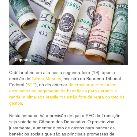
Clipping
O dólar abriu em alta nesta segunda-feira (19), após a
decisão de
Gilmar Mendes
, ministro do Supremo Tribunal
Federal (
STF
), no dia anterior
determinar que recursos
destinados ao pagamento de benefícios para garantir a
renda mínima aos brasileiros estão fora da regra do teto de
gastos
.
Nesta semana, há a previsão de que a PEC da Transição
seja votada na Câmara dos Deputados. O projeto visa,
justamente, aumentar o teto de gastos para bancar os
benefícios sociais que são as principais promessas de