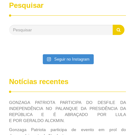
desenvolvimento dos seus municípios e, somente o ano
Pesquisar
passado, essa Fundação distribuiu mais de três bilhões de
reais, com suas maravilhosas ações, dentre alas, mais de
500 milhões, foram aplicados em serviços de melhoria do
saneamento básico, em pequenas comunidades rurais.
Patriota disse ainda que, mesmo sem mandato,
contribuiu muito na Câmara dos Deputados, para a retirada
da extinção da FUNASA, nessa Medida Provisória do
Executivo, aprovada ontem.
Seguir no Instagram
Notícias recentes
GONZAGA PATRIOTA PARTICIPA DO DESFILE DA
INDEPENDÊNCIA NO PALANQUE DA PRESIDÊNCIA DA
REPÚBLICA E É ABRAÇADO POR LULA
E POR GERALDO ALCKMIN.
Gonzaga Patriota participa de evento em prol do