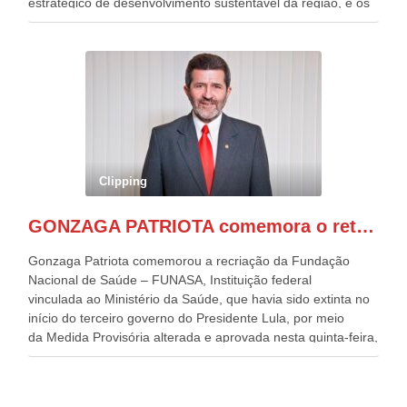
estratégico de desenvolvimento sustentável da região, e os
desafios para a elaboração de políticas públicas, que
possam solucionar problemas estruturais nesses estados. O
evento contou com a presença do Vice-presidente Geraldo
Alckmin, que também ocupa o Ministério do
Desenvolvimento, Indústria, Comércio e Serviços, o ex
governador de Pernambuco, agora Presidente do Banco do
Nordeste, Paulo Câmara, o ex Deputado Federal, e
atualmente Superintendente da SUDENE, Danilo Cabral, da
Governadora de Pernambuco, Raquel Lyra, os ministros da
Clipping
Casa Civil, Rui Costa, e da Integração e do Desenvolvimento
Regional, Waldez Góes, entre outras diversas autoridades
GONZAGA PATRIOTA comemora o retorno da FUNASA
de todo Nordeste que também ajudam a fomentar o
progresso da região.
Gonzaga Patriota comemorou a recriação da Fundação
Nacional de Saúde – FUNASA, Instituição federal
vinculada ao Ministério da Saúde, que havia sido extinta no
início do terceiro governo do Presidente Lula, por meio
da Medida Provisória alterada e aprovada nesta quinta-feira,
pelo Congresso Nacional. Gonzaga Patriota disse hoje em
entrevistas, que durante esses 40 anos, como parlamentar,
sempre contou com o apoio da FUNASA, para o