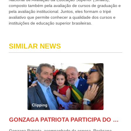
composto também pela avaliação de cursos de graduação e
pela avaliação institucional. Juntos, eles formam o tripé
avaliativo que permite conhecer a qualidade dos cursos e
instituições de educação superior brasileiras.
SIMILAR NEWS
Clipping
GONZAGA PATRIOTA PARTICIPA DO DESFILE DA INDEPENDÊNCIA NO PALANQUE DA PRESIDÊNCIA DA REPÚBLICA E É ABRAÇADO POR LULA E POR GERALDO ALCKMIN.
Gonzaga Patriota, acompanhado da esposa, Rocksana