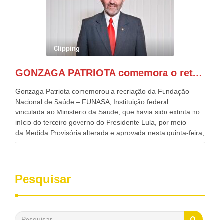
Desenvolvimento, Indústria, Comércio e Serviços, o ex
governador de Pernambuco, agora Presidente do Banco do
Nordeste, Paulo Câmara, o ex Deputado Federal, e
atualmente Superintendente da SUDENE, Danilo Cabral, da
Governadora de Pernambuco, Raquel Lyra, os ministros da
Clipping
Casa Civil, Rui Costa, e da Integração e do Desenvolvimento
Regional, Waldez Góes, entre outras diversas autoridades
GONZAGA PATRIOTA comemora o retorno da FUNASA
de todo Nordeste que também ajudam a fomentar o
progresso da região.
Gonzaga Patriota comemorou a recriação da Fundação
Nacional de Saúde – FUNASA, Instituição federal
vinculada ao Ministério da Saúde, que havia sido extinta no
início do terceiro governo do Presidente Lula, por meio
da Medida Provisória alterada e aprovada nesta quinta-feira,
pelo Congresso Nacional. Gonzaga Patriota disse hoje em
entrevistas, que durante esses 40 anos, como parlamentar,
sempre contou com o apoio da FUNASA, para o
desenvolvimento dos seus municípios e, somente o ano
Pesquisar
passado, essa Fundação distribuiu mais de três bilhões de
reais, com suas maravilhosas ações, dentre alas, mais de
500 milhões, foram aplicados em serviços de melhoria do
saneamento básico, em pequenas comunidades rurais.