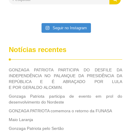
Patriota disse ainda que, mesmo sem mandato,
contribuiu muito na Câmara dos Deputados, para a retirada
da extinção da FUNASA, nessa Medida Provisória do
Executivo, aprovada ontem.
Seguir no Instagram
Notícias recentes
GONZAGA PATRIOTA PARTICIPA DO DESFILE DA
INDEPENDÊNCIA NO PALANQUE DA PRESIDÊNCIA DA
REPÚBLICA E É ABRAÇADO POR LULA
E POR GERALDO ALCKMIN.
Gonzaga Patriota participa de evento em prol do
desenvolvimento do Nordeste
GONZAGA PATRIOTA comemora o retorno da FUNASA
Maio Laranja
Gonzaga Patriota pelo Sertão