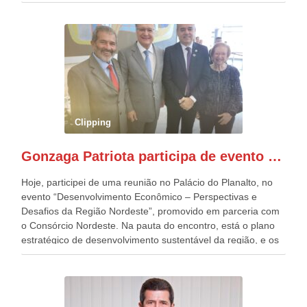
estavam presentes, nos Desfiles da Independência da
República. Gonzaga Patriota que já participou de muitos
outros desfiles, na Esplanada dos Ministérios, disse ter sido
o deste ano, o maior e o mais organizado de todos. “Há
quatro décadas, como Patriota até no nome, participo
anualmente dos desfiles de Sete de Setembro, na
Esplanada dos Ministérios, em Brasília. Este ano, o governo
preparou espaços com cadeiras e coberturas, para 30.000
pessoas, só que o número de Patriotas Brasileiros
Clipping
Independentes, dobrou na Esplanada. Eu, Lula e os
presentes, ficamos muito felizes com isto”, disse Gonzaga
Gonzaga Patriota participa de evento em prol do desenvolvimento do Nordeste
Patriota.
Hoje, participei de uma reunião no Palácio do Planalto, no
evento “Desenvolvimento Econômico – Perspectivas e
Desafios da Região Nordeste”, promovido em parceria com
o Consórcio Nordeste. Na pauta do encontro, está o plano
estratégico de desenvolvimento sustentável da região, e os
desafios para a elaboração de políticas públicas, que
possam solucionar problemas estruturais nesses estados. O
evento contou com a presença do Vice-presidente Geraldo
Alckmin, que também ocupa o Ministério do