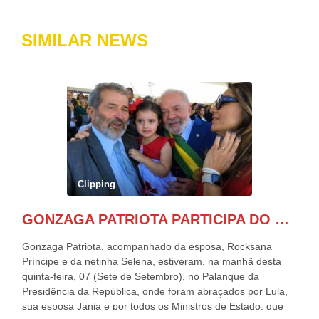
SIMILAR NEWS
Clipping
GONZAGA PATRIOTA PARTICIPA DO DESFILE DA INDEPENDÊNCIA NO PALANQUE DA PRESIDÊNCIA DA REPÚBLICA E É ABRAÇADO POR LULA E POR GERALDO ALCKMIN.
Gonzaga Patriota, acompanhado da esposa, Rocksana
Príncipe e da netinha Selena, estiveram, na manhã desta
quinta-feira, 07 (Sete de Setembro), no Palanque da
Presidência da República, onde foram abraçados por Lula,
sua esposa Janja e por todos os Ministros de Estado, que