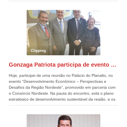
estavam presentes, nos Desfiles da Independência da
República. Gonzaga Patriota que já participou de muitos
outros desfiles, na Esplanada dos Ministérios, disse ter sido
o deste ano, o maior e o mais organizado de todos. “Há
quatro décadas, como Patriota até no nome, participo
anualmente dos desfiles de Sete de Setembro, na
Esplanada dos Ministérios, em Brasília. Este ano, o governo
preparou espaços com cadeiras e coberturas, para 30.000
pessoas, só que o número de Patriotas Brasileiros
Clipping
Independentes, dobrou na Esplanada. Eu, Lula e os
presentes, ficamos muito felizes com isto”, disse Gonzaga
Gonzaga Patriota participa de evento em prol do desenvolvimento do Nordeste
Patriota.
Hoje, participei de uma reunião no Palácio do Planalto, no
evento “Desenvolvimento Econômico – Perspectivas e
Desafios da Região Nordeste”, promovido em parceria com
o Consórcio Nordeste. Na pauta do encontro, está o plano
estratégico de desenvolvimento sustentável da região, e os
desafios para a elaboração de políticas públicas, que
possam solucionar problemas estruturais nesses estados. O
evento contou com a presença do Vice-presidente Geraldo
Alckmin, que também ocupa o Ministério do