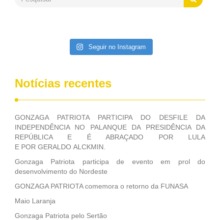
Patriota disse ainda que, mesmo sem mandato,
contribuiu muito na Câmara dos Deputados, para a retirada
da extinção da FUNASA, nessa Medida Provisória do
Executivo, aprovada ontem.
Seguir no Instagram
Notícias recentes
GONZAGA PATRIOTA PARTICIPA DO DESFILE DA
INDEPENDÊNCIA NO PALANQUE DA PRESIDÊNCIA DA
REPÚBLICA E É ABRAÇADO POR LULA
E POR GERALDO ALCKMIN.
Gonzaga Patriota participa de evento em prol do
desenvolvimento do Nordeste
GONZAGA PATRIOTA comemora o retorno da FUNASA
Maio Laranja
Gonzaga Patriota pelo Sertão