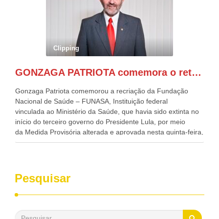
Desenvolvimento, Indústria, Comércio e Serviços, o ex
governador de Pernambuco, agora Presidente do Banco do
Nordeste, Paulo Câmara, o ex Deputado Federal, e
atualmente Superintendente da SUDENE, Danilo Cabral, da
Governadora de Pernambuco, Raquel Lyra, os ministros da
Clipping
Casa Civil, Rui Costa, e da Integração e do Desenvolvimento
Regional, Waldez Góes, entre outras diversas autoridades
GONZAGA PATRIOTA comemora o retorno da FUNASA
de todo Nordeste que também ajudam a fomentar o
progresso da região.
Gonzaga Patriota comemorou a recriação da Fundação
Nacional de Saúde – FUNASA, Instituição federal
vinculada ao Ministério da Saúde, que havia sido extinta no
início do terceiro governo do Presidente Lula, por meio
da Medida Provisória alterada e aprovada nesta quinta-feira,
pelo Congresso Nacional. Gonzaga Patriota disse hoje em
entrevistas, que durante esses 40 anos, como parlamentar,
sempre contou com o apoio da FUNASA, para o
desenvolvimento dos seus municípios e, somente o ano
Pesquisar
passado, essa Fundação distribuiu mais de três bilhões de
reais, com suas maravilhosas ações, dentre alas, mais de
500 milhões, foram aplicados em serviços de melhoria do
saneamento básico, em pequenas comunidades rurais.