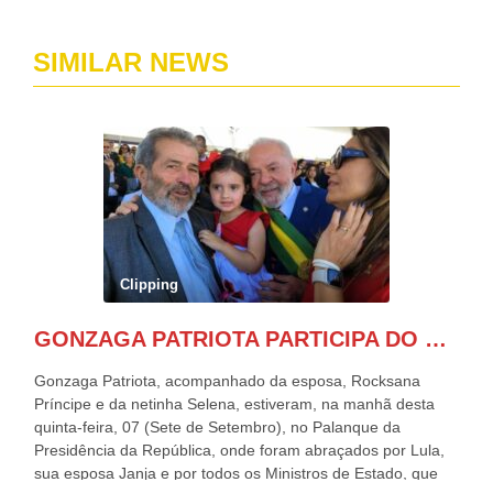
SIMILAR NEWS
Clipping
GONZAGA PATRIOTA PARTICIPA DO DESFILE DA INDEPENDÊNCIA NO PALANQUE DA PRESIDÊNCIA DA REPÚBLICA E É ABRAÇADO POR LULA E POR GERALDO ALCKMIN.
Gonzaga Patriota, acompanhado da esposa, Rocksana
Príncipe e da netinha Selena, estiveram, na manhã desta
quinta-feira, 07 (Sete de Setembro), no Palanque da
Presidência da República, onde foram abraçados por Lula,
sua esposa Janja e por todos os Ministros de Estado, que