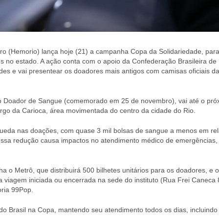
iro (Hemorio) lança hoje (21) a campanha Copa da Solidariedade, par
s no estado. A ação conta com o apoio da Confederação Brasileira de
es e vai presentear os doadores mais antigos com camisas oficiais d
o Doador de Sangue (comemorado em 25 de novembro), vai até o pró
argo da Carioca, área movimentada do centro da cidade do Rio.
queda nas doações, com quase 3 mil bolsas de sangue a menos em re
 essa redução causa impactos no atendimento médico de emergências,
o Metrô, que distribuirá 500 bilhetes unitários para os doadores, e o
a viagem iniciada ou encerrada na sede do instituto (Rua Frei Caneca 
ria 99Pop.
o Brasil na Copa, mantendo seu atendimento todos os dias, incluindo