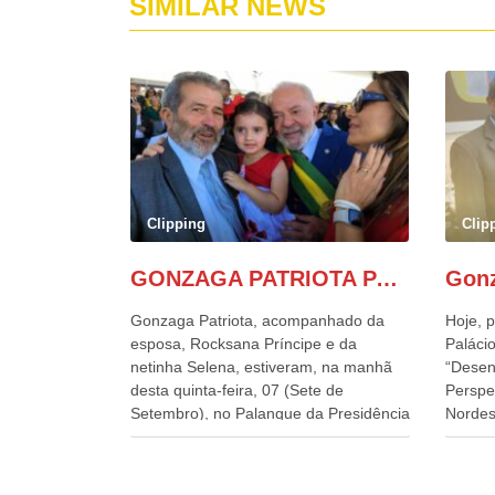
SIMILAR NEWS
Clipping
Clip
GONZAGA PATRIOTA PARTICIPA DO DESFILE DA INDEPENDÊNCIA NO PALANQUE DA PRESIDÊNCIA DA REPÚBLICA E É ABRAÇADO POR LULA E POR GERALDO ALCKMIN.
Gonzaga Patriota, acompanhado da
Hoje, p
esposa, Rocksana Príncipe e da
Palácio
netinha Selena, estiveram, na manhã
“Desen
desta quinta-feira, 07 (Sete de
Perspe
Setembro), no Palanque da Presidência
Nordes
da República, onde foram abraçados
o Cons
por Lula, sua esposa Janja e por todos
encontr
os Ministros de Estado, que estavam
desenv