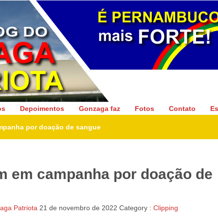
Gonzaga Patriota
os
Depoimentos
Gonzaga faz
Fotos
Contato
Es
mpanha por doação de sangue
m em campanha por doação de
ga Patriota
21 de novembro de 2022
Category :
Clipping