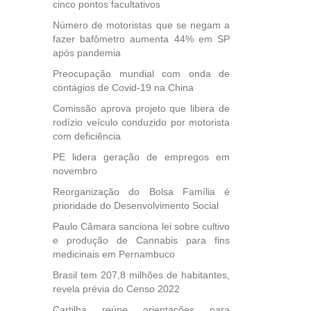
cinco pontos facultativos
ional.
Número de motoristas que se negam a
40
fazer bafômetro aumenta 44% em SP
e
após pandemia
 para
Preocupação mundial com onda de
icípios
contágios de Covid-19 na China
Comissão aprova projeto que libera de
rodízio veículo conduzido por motorista
com deficiência
, mais
s em
PE lidera geração de empregos em
ento
novembro
des
Reorganização do Bolsa Família é
, mesmo
prioridade do Desenvolvimento Social
na
etirada
Paulo Câmara sanciona lei sobre cultivo
Medida
e produção de Cannabis para fins
medicinais em Pernambuco
da
Brasil tem 207,8 milhões de habitantes,
revela prévia do Censo 2022
Cartilha reúne orientações para