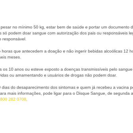
s, pesar no mínimo 50 kg, estar bem de saúde e portar um documento 
os só podem doar sangue com autorização dos pais ou responsáveis le
o responsável.
o horas que antecedem a doação e não ingerir bebidas alcoólicas 12 h
eis meses.
os 10 anos ou esteve exposto a doenças transmissíveis pelo sangue (s
ávidas ou amamentando e usuários de drogas não podem doar.
0 dias do desaparecimento dos sintomas e quem já recebeu a vacina 
ara mais informações, pode ligar para o Disque Sangue, de segunda a
800 282 0708
.