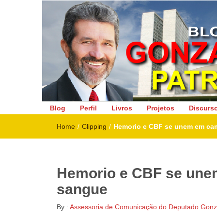
Deputado Federal
Blog
Perfil
Livros
Projetos
Discurs
Home
/
Clipping
/
Hemorio e CBF se unem em ca
Hemorio e CBF se une
sangue
By :
Assessoria de Comunicação do Deputado Gonza