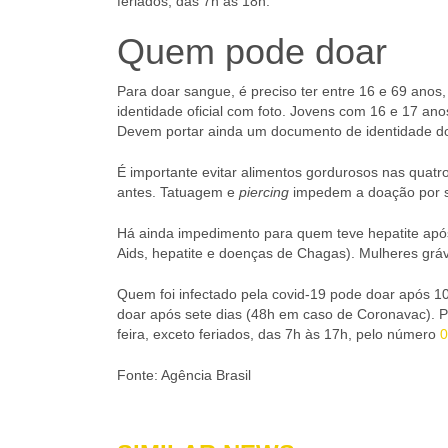
feriados, das 7h às 18h.
Quem pode doar
Para doar sangue, é preciso ter entre 16 e 69 ano
identidade oficial com foto. Jovens com 16 e 17 an
Devem portar ainda um documento de identidade d
É importante evitar alimentos gordurosos nas quatr
antes. Tatuagem e
piercing
impedem a doação por s
Há ainda impedimento para quem teve hepatite após 
Aids, hepatite e doenças de Chagas). Mulheres gr
Quem foi infectado pela covid-19 pode doar após 1
doar após sete dias (48h em caso de Coronavac). P
feira, exceto feriados, das 7h às 17h, pelo número
0
Fonte: Agência Brasil