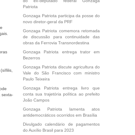
do ex-deputado federal Gonzaga
Patriota
Gonzaga Patriota participa da posse do
novo diretor-geral da PRF
de
Gonzaga Patriota comemora retomada
gais.
de discussão para continuidade das
obras da Ferrovia Transnordestina
oras
Gonzaga Patriota entrega trator em
Bezerros
Gonzaga Patriota discute agricultura do
ífilis,
Vale do São Francisco com ministro
Paulo Teixeira
Gonzaga Patriota entrega livro que
pode
conta sua trajetória política ao prefeito
 sexta-
João Campos
Gonzaga Patriota lamenta atos
antidemocráticos ocorridos em Brasília
Divulgado calendário de pagamentos
do Auxílio Brasil para 2023