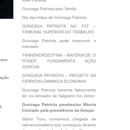
Maio Laranja
Gonzaga Patriota pelo Sertão
Dia das mães de Gonzaga Patriota
GONZAGA PATRIOTA NO TST –
a
TRIBUNAL SUPERIOR DO TRABALHO
Gonzaga Patriota pode reassumir o
a
mandato
TRANSNORDESTINA – MATÉRIA DE ‘O
ximo
PODER’ FUNDAMENTA AÇÃO
JUDICIAL
GONZAGA PATRIOTA – PROJETO DA
lação
FERROVIA DINAMIZA ECONOMIA
Gonzaga Patriota lamenta falecimento
do ex-vereador de Salgueiro Ivo Júnior
Gonzaga Patriota parabeniza Márcia
8,
Conrado pela presidência da Amupe
Valmir Tunu comemora chegada de
retroescavadeira que conseguiu através