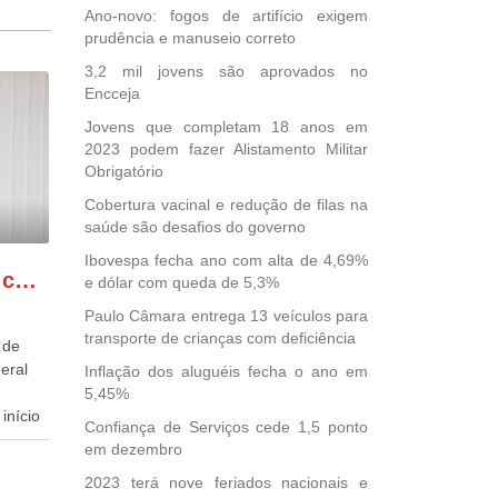
Ano-novo: fogos de artifício exigem
prudência e manuseio correto
3,2 mil jovens são aprovados no
Encceja
Jovens que completam 18 anos em
2023 podem fazer Alistamento Militar
Obrigatório
Cobertura vacinal e redução de filas na
saúde são desafios do governo
Ibovespa fecha ano com alta de 4,69%
GONZAGA PATRIOTA comemora o retorno da FUNASA
e dólar com queda de 5,3%
Paulo Câmara entrega 13 veículos para
transporte de crianças com deficiência
 de
eral
Inflação dos aluguéis fecha o ano em
5,45%
início
Confiança de Serviços cede 1,5 ponto
em dezembro
dida
2023 terá nove feriados nacionais e
esta