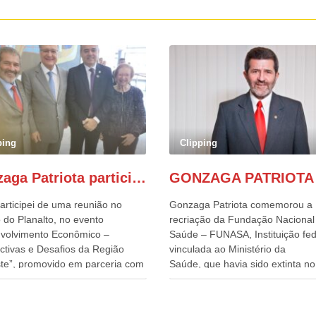
ping
Clipping
Gonzaga Patriota participa de evento em prol do desenvolvimento do Nordeste
articipei de uma reunião no
Gonzaga Patriota comemorou a
 do Planalto, no evento
recriação da Fundação Nacional
volvimento Econômico –
Saúde – FUNASA, Instituição fed
ctivas e Desafios da Região
vinculada ao Ministério da
te”, promovido em parceria com
Saúde, que havia sido extinta no 
órcio Nordeste. Na pauta do
do terceiro governo do
o, está o plano estratégico de
Presidente Lula, por meio da Me
olvimento sustentável da região,
Provisória alterada e aprovada n