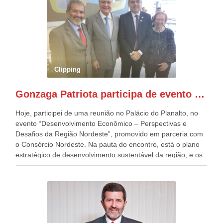
outros desfiles, na Esplanada dos Ministérios, disse ter sido
o deste ano, o maior e o mais organizado de todos. “Há
quatro décadas, como Patriota até no nome, participo
anualmente dos desfiles de Sete de Setembro, na
Esplanada dos Ministérios, em Brasília. Este ano, o governo
preparou espaços com cadeiras e coberturas, para 30.000
pessoas, só que o número de Patriotas Brasileiros
Clipping
Independentes, dobrou na Esplanada. Eu, Lula e os
presentes, ficamos muito felizes com isto”, disse Gonzaga
Gonzaga Patriota participa de evento em prol do desenvolvimento do Nordeste
Patriota.
Hoje, participei de uma reunião no Palácio do Planalto, no
evento “Desenvolvimento Econômico – Perspectivas e
Desafios da Região Nordeste”, promovido em parceria com
o Consórcio Nordeste. Na pauta do encontro, está o plano
estratégico de desenvolvimento sustentável da região, e os
desafios para a elaboração de políticas públicas, que
possam solucionar problemas estruturais nesses estados. O
evento contou com a presença do Vice-presidente Geraldo
Alckmin, que também ocupa o Ministério do
Desenvolvimento, Indústria, Comércio e Serviços, o ex
governador de Pernambuco, agora Presidente do Banco do