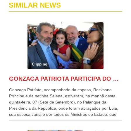
SIMILAR NEWS
Clipping
GONZAGA PATRIOTA PARTICIPA DO DESFILE DA INDEPENDÊNCIA NO PALANQUE DA PRESIDÊNCIA DA REPÚBLICA E É ABRAÇADO POR LULA E POR GERALDO ALCKMIN.
Gonzaga Patriota, acompanhado da esposa, Rocksana
Príncipe e da netinha Selena, estiveram, na manhã desta
quinta-feira, 07 (Sete de Setembro), no Palanque da
Presidência da República, onde foram abraçados por Lula,
sua esposa Janja e por todos os Ministros de Estado, que
estavam presentes, nos Desfiles da Independência da
República. Gonzaga Patriota que já participou de muitos