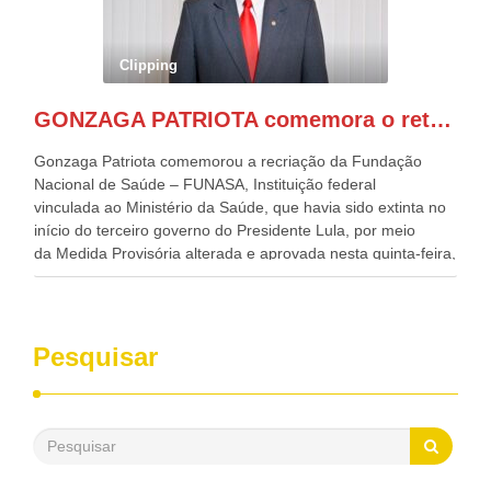
Nordeste, Paulo Câmara, o ex Deputado Federal, e
atualmente Superintendente da SUDENE, Danilo Cabral, da
Governadora de Pernambuco, Raquel Lyra, os ministros da
Clipping
Casa Civil, Rui Costa, e da Integração e do Desenvolvimento
Regional, Waldez Góes, entre outras diversas autoridades
GONZAGA PATRIOTA comemora o retorno da FUNASA
de todo Nordeste que também ajudam a fomentar o
progresso da região.
Gonzaga Patriota comemorou a recriação da Fundação
Nacional de Saúde – FUNASA, Instituição federal
vinculada ao Ministério da Saúde, que havia sido extinta no
início do terceiro governo do Presidente Lula, por meio
da Medida Provisória alterada e aprovada nesta quinta-feira,
pelo Congresso Nacional. Gonzaga Patriota disse hoje em
entrevistas, que durante esses 40 anos, como parlamentar,
sempre contou com o apoio da FUNASA, para o
desenvolvimento dos seus municípios e, somente o ano
Pesquisar
passado, essa Fundação distribuiu mais de três bilhões de
reais, com suas maravilhosas ações, dentre alas, mais de
500 milhões, foram aplicados em serviços de melhoria do
saneamento básico, em pequenas comunidades rurais.
Patriota disse ainda que, mesmo sem mandato,
contribuiu muito na Câmara dos Deputados, para a retirada