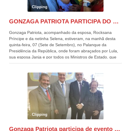
Clipping
GONZAGA PATRIOTA PARTICIPA DO DESFILE DA INDEPENDÊNCIA NO PALANQUE DA PRESIDÊNCIA DA REPÚBLICA E É ABRAÇADO POR LULA E POR GERALDO ALCKMIN.
Gonzaga Patriota, acompanhado da esposa, Rocksana
Príncipe e da netinha Selena, estiveram, na manhã desta
quinta-feira, 07 (Sete de Setembro), no Palanque da
Presidência da República, onde foram abraçados por Lula,
sua esposa Janja e por todos os Ministros de Estado, que
estavam presentes, nos Desfiles da Independência da
República. Gonzaga Patriota que já participou de muitos
outros desfiles, na Esplanada dos Ministérios, disse ter sido
o deste ano, o maior e o mais organizado de todos. “Há
quatro décadas, como Patriota até no nome, participo
anualmente dos desfiles de Sete de Setembro, na
Esplanada dos Ministérios, em Brasília. Este ano, o governo
preparou espaços com cadeiras e coberturas, para 30.000
pessoas, só que o número de Patriotas Brasileiros
Clipping
Independentes, dobrou na Esplanada. Eu, Lula e os
presentes, ficamos muito felizes com isto”, disse Gonzaga
Gonzaga Patriota participa de evento em prol do desenvolvimento do Nordeste
Patriota.