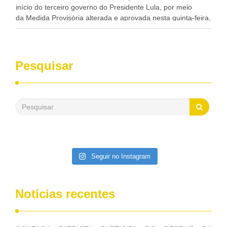
início do terceiro governo do Presidente Lula, por meio
da Medida Provisória alterada e aprovada nesta quinta-feira,
pelo Congresso Nacional. Gonzaga Patriota disse hoje em
entrevistas, que durante esses 40 anos, como parlamentar,
sempre contou com o apoio da FUNASA, para o
desenvolvimento dos seus municípios e, somente o ano
Pesquisar
passado, essa Fundação distribuiu mais de três bilhões de
reais, com suas maravilhosas ações, dentre alas, mais de
500 milhões, foram aplicados em serviços de melhoria do
saneamento básico, em pequenas comunidades rurais.
Patriota disse ainda que, mesmo sem mandato,
contribuiu muito na Câmara dos Deputados, para a retirada
da extinção da FUNASA, nessa Medida Provisória do
Executivo, aprovada ontem.
Seguir no Instagram
Notícias recentes