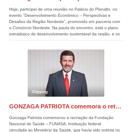
Hoje, participei de uma reunião no Palácio do Planalto, no
evento “Desenvolvimento Econômico – Perspectivas e
Desafios da Região Nordeste”, promovido em parceria com
o Consórcio Nordeste. Na pauta do encontro, está o plano
estratégico de desenvolvimento sustentável da região, e os
desafios para a elaboração de políticas públicas, que
possam solucionar problemas estruturais nesses estados. O
evento contou com a presença do Vice-presidente Geraldo
Alckmin, que também ocupa o Ministério do
Desenvolvimento, Indústria, Comércio e Serviços, o ex
governador de Pernambuco, agora Presidente do Banco do
Nordeste, Paulo Câmara, o ex Deputado Federal, e
atualmente Superintendente da SUDENE, Danilo Cabral, da
Governadora de Pernambuco, Raquel Lyra, os ministros da
Clipping
Casa Civil, Rui Costa, e da Integração e do Desenvolvimento
Regional, Waldez Góes, entre outras diversas autoridades
GONZAGA PATRIOTA comemora o retorno da FUNASA
de todo Nordeste que também ajudam a fomentar o
progresso da região.
Gonzaga Patriota comemorou a recriação da Fundação
Nacional de Saúde – FUNASA, Instituição federal
vinculada ao Ministério da Saúde, que havia sido extinta no