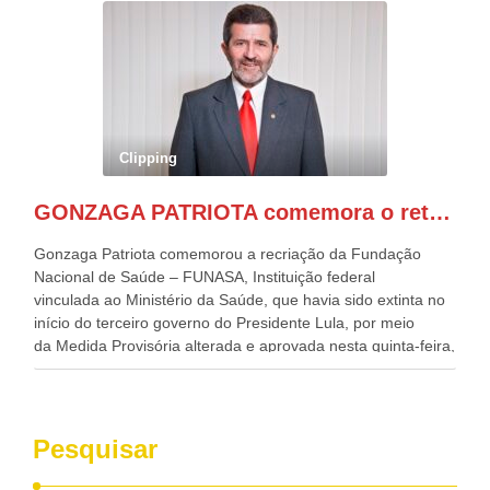
evento contou com a presença do Vice-presidente Geraldo
Alckmin, que também ocupa o Ministério do
Desenvolvimento, Indústria, Comércio e Serviços, o ex
governador de Pernambuco, agora Presidente do Banco do
Nordeste, Paulo Câmara, o ex Deputado Federal, e
atualmente Superintendente da SUDENE, Danilo Cabral, da
Governadora de Pernambuco, Raquel Lyra, os ministros da
Clipping
Casa Civil, Rui Costa, e da Integração e do Desenvolvimento
Regional, Waldez Góes, entre outras diversas autoridades
GONZAGA PATRIOTA comemora o retorno da FUNASA
de todo Nordeste que também ajudam a fomentar o
progresso da região.
Gonzaga Patriota comemorou a recriação da Fundação
Nacional de Saúde – FUNASA, Instituição federal
vinculada ao Ministério da Saúde, que havia sido extinta no
início do terceiro governo do Presidente Lula, por meio
da Medida Provisória alterada e aprovada nesta quinta-feira,
pelo Congresso Nacional. Gonzaga Patriota disse hoje em
entrevistas, que durante esses 40 anos, como parlamentar,
sempre contou com o apoio da FUNASA, para o
desenvolvimento dos seus municípios e, somente o ano
Pesquisar
passado, essa Fundação distribuiu mais de três bilhões de
reais, com suas maravilhosas ações, dentre alas, mais de