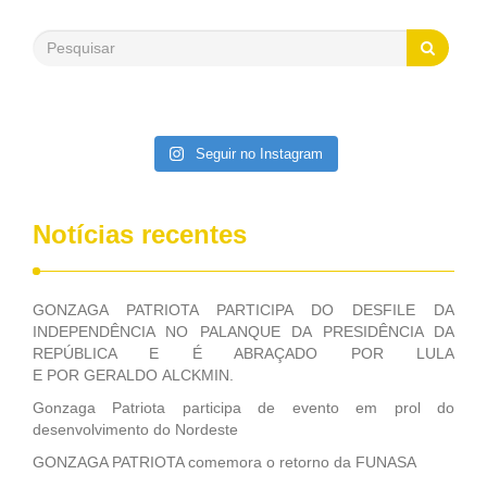
500 milhões, foram aplicados em serviços de melhoria do
saneamento básico, em pequenas comunidades rurais.
Patriota disse ainda que, mesmo sem mandato,
contribuiu muito na Câmara dos Deputados, para a retirada
da extinção da FUNASA, nessa Medida Provisória do
Executivo, aprovada ontem.
Seguir no Instagram
Notícias recentes
GONZAGA PATRIOTA PARTICIPA DO DESFILE DA
INDEPENDÊNCIA NO PALANQUE DA PRESIDÊNCIA DA
REPÚBLICA E É ABRAÇADO POR LULA
E POR GERALDO ALCKMIN.
Gonzaga Patriota participa de evento em prol do
desenvolvimento do Nordeste
GONZAGA PATRIOTA comemora o retorno da FUNASA