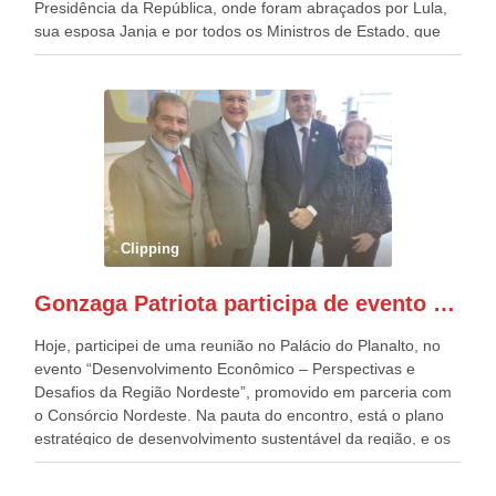
Presidência da República, onde foram abraçados por Lula,
sua esposa Janja e por todos os Ministros de Estado, que
estavam presentes, nos Desfiles da Independência da
República. Gonzaga Patriota que já participou de muitos
outros desfiles, na Esplanada dos Ministérios, disse ter sido
o deste ano, o maior e o mais organizado de todos. “Há
quatro décadas, como Patriota até no nome, participo
anualmente dos desfiles de Sete de Setembro, na
Esplanada dos Ministérios, em Brasília. Este ano, o governo
preparou espaços com cadeiras e coberturas, para 30.000
pessoas, só que o número de Patriotas Brasileiros
Clipping
Independentes, dobrou na Esplanada. Eu, Lula e os
presentes, ficamos muito felizes com isto”, disse Gonzaga
Gonzaga Patriota participa de evento em prol do desenvolvimento do Nordeste
Patriota.
Hoje, participei de uma reunião no Palácio do Planalto, no
evento “Desenvolvimento Econômico – Perspectivas e
Desafios da Região Nordeste”, promovido em parceria com
o Consórcio Nordeste. Na pauta do encontro, está o plano
estratégico de desenvolvimento sustentável da região, e os
desafios para a elaboração de políticas públicas, que
possam solucionar problemas estruturais nesses estados. O