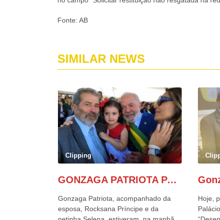
no campo “Solicitar restituição não resgatada na re
Fonte: AB
SIMILAR NEWS
Clipping
Clip
GONZAGA PATRIOTA PARTICIPA DO DESFILE DA INDEPENDÊNCIA NO PALANQUE DA PRESIDÊNCIA DA REPÚBLICA E É ABRAÇADO POR LULA E POR GERALDO ALCKMIN.
Gonzaga Patriota, acompanhado da
Hoje, p
esposa, Rocksana Príncipe e da
Palácio
netinha Selena, estiveram, na manhã
“Desen