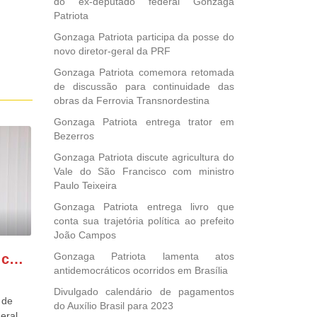
do ex-deputado federal Gonzaga
Patriota
Gonzaga Patriota participa da posse do
novo diretor-geral da PRF
Gonzaga Patriota comemora retomada
de discussão para continuidade das
obras da Ferrovia Transnordestina
Gonzaga Patriota entrega trator em
Bezerros
Gonzaga Patriota discute agricultura do
Vale do São Francisco com ministro
Paulo Teixeira
Gonzaga Patriota entrega livro que
conta sua trajetória política ao prefeito
João Campos
Gonzaga Patriota lamenta atos
GONZAGA PATRIOTA comemora o retorno da FUNASA
antidemocráticos ocorridos em Brasília
Divulgado calendário de pagamentos
 de
do Auxílio Brasil para 2023
eral