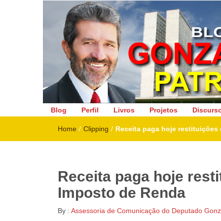
Deputado Federal
Blog
Perfil
Livros
Projetos
Discurs
Home
/
Clipping
/
Receita paga hoje restituições
Receita paga hoje resti
Imposto de Renda
By :
Assessoria de Comunicação do Deputado Gonza