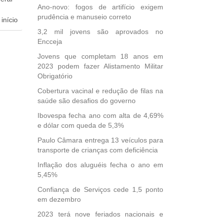
Ano-novo: fogos de artifício exigem
prudência e manuseio correto
início
3,2 mil jovens são aprovados no
dida
Encceja
esta
Jovens que completam 18 anos em
ional.
2023 podem fazer Alistamento Militar
Obrigatório
40
Cobertura vacinal e redução de filas na
e
saúde são desafios do governo
 para
icípios
Ibovespa fecha ano com alta de 4,69%
e dólar com queda de 5,3%
Paulo Câmara entrega 13 veículos para
transporte de crianças com deficiência
, mais
s em
Inflação dos aluguéis fecha o ano em
5,45%
ento
des
Confiança de Serviços cede 1,5 ponto
, mesmo
em dezembro
na
2023 terá nove feriados nacionais e
etirada