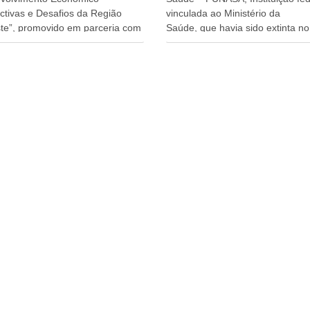
ctivas e Desafios da Região
vinculada ao Ministério da
te”, promovido em parceria com
Saúde, que havia sido extinta no 
órcio Nordeste. Na pauta do
do terceiro governo do
o, está o plano estratégico de
Presidente Lula, por meio da Me
olvimento sustentável da região,
Provisória alterada e aprovada n
esafios para a elaboração de
quinta-feira, pelo Congresso Nac
cas públicas, que possam
Gonzaga Patriota disse hoje em
onar problemas estruturais
entrevistas, que durante esses 
 estados. O evento contou com
anos, como parlamentar, sempr
ença do Vice-presidente Geraldo
contou com o apoio da FUNASA,
n, que também ocupa o
o desenvolvimento dos seus mun
ério do Desenvolvimento,
e, somente o ano passado, essa
ia, Comércio e Serviços, o ex
Fundação distribuiu mais de três
ador de Pernambuco, agora
bilhões de reais, com suas
ente do Banco do Nordeste,
maravilhosas ações, dentre alas
Câmara, o ex Deputado Federal,
de 500 milhões, foram aplicado
lmente Superintendente da
serviços de melhoria do saneam
, Danilo Cabral, da
básico, em pequenas comunida
adora de Pernambuco, Raquel
rurais. Patriota disse ainda que
s ministros da Casa Civil, Rui
sem mandato, contribuiu muito 
 e da Integração e do
Câmara dos Deputados, para a r