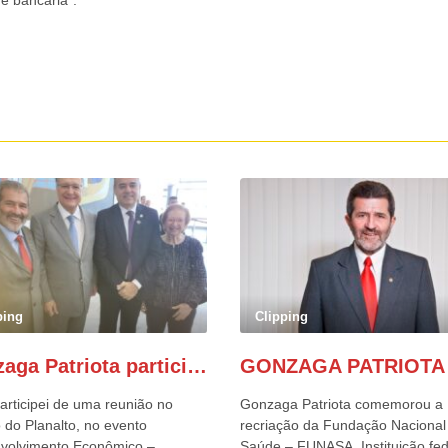
de bancária”.
ping
Clipping
Gonzaga Patriota participa de evento em prol do desenvolvimento do Nordeste
articipei de uma reunião no
Gonzaga Patriota comemorou a
 do Planalto, no evento
recriação da Fundação Nacional
volvimento Econômico –
Saúde – FUNASA, Instituição fed