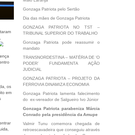
Maio Laranja
Gonzaga Patriota pelo Sertão
Dia das mães de Gonzaga Patriota
GONZAGA PATRIOTA NO TST –
rtaram
TRIBUNAL SUPERIOR DO TRABALHO
,
Gonzaga Patriota pode reassumir o
mandato
oença
TRANSNORDESTINA – MATÉRIA DE ‘O
entro
PODER’ FUNDAMENTA AÇÃO
JUDICIAL
GONZAGA PATRIOTA – PROJETO DA
FERROVIA DINAMIZA ECONOMIA
da, os
ito em
Gonzaga Patriota lamenta falecimento
s
do ex-vereador de Salgueiro Ivo Júnior
Gonzaga Patriota parabeniza Márcia
Conrado pela presidência da Amupe
entrar
Valmir Tunu comemora chegada de
uida,
retroescavadeira que conseguiu através