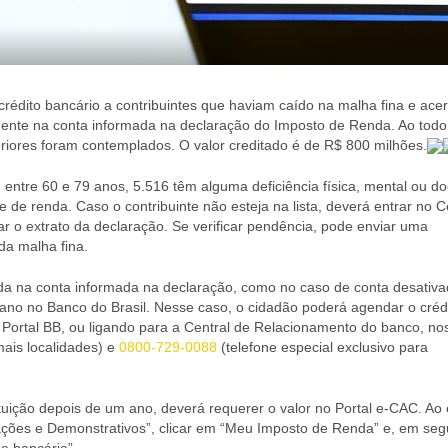
 crédito bancário a contribuintes que haviam caído na malha fina e ace
mente na conta informada na declaração do Imposto de Renda. Ao todo
riores foram contemplados. O valor creditado é de R$ 800 milhões.
 entre 60 e 79 anos, 5.516 têm alguma deficiência física, mental ou d
e de renda. Caso o contribuinte não esteja na lista, deverá entrar no C
rar o extrato da declaração. Se verificar pendência, pode enviar uma
da malha fina.
tada na conta informada na declaração, como no caso de conta desativa
m ano no Banco do Brasil. Nesse caso, o cidadão poderá agendar o créd
Portal BB, ou ligando para a Central de Relacionamento do banco, no
ais localidades) e
0800-729-0088
(telefone especial exclusivo para
ituição depois de um ano, deverá requerer o valor no Portal e-CAC. Ao 
ções e Demonstrativos”, clicar em “Meu Imposto de Renda” e, em seg