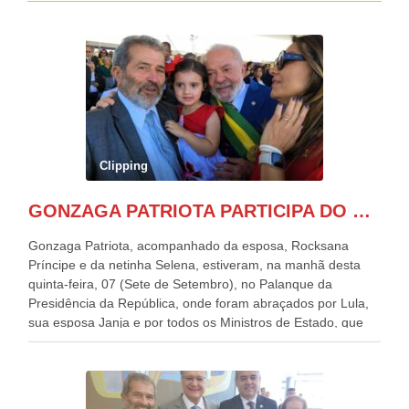
Clipping
GONZAGA PATRIOTA PARTICIPA DO DESFILE DA INDEPENDÊNCIA NO PALANQUE DA PRESIDÊNCIA DA REPÚBLICA E É ABRAÇADO POR LULA E POR GERALDO ALCKMIN.
Gonzaga Patriota, acompanhado da esposa, Rocksana
Príncipe e da netinha Selena, estiveram, na manhã desta
quinta-feira, 07 (Sete de Setembro), no Palanque da
Presidência da República, onde foram abraçados por Lula,
sua esposa Janja e por todos os Ministros de Estado, que
estavam presentes, nos Desfiles da Independência da
República. Gonzaga Patriota que já participou de muitos
outros desfiles, na Esplanada dos Ministérios, disse ter sido
o deste ano, o maior e o mais organizado de todos. “Há