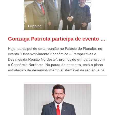
quatro décadas, como Patriota até no nome, participo
anualmente dos desfiles de Sete de Setembro, na
Esplanada dos Ministérios, em Brasília. Este ano, o governo
preparou espaços com cadeiras e coberturas, para 30.000
pessoas, só que o número de Patriotas Brasileiros
Clipping
Independentes, dobrou na Esplanada. Eu, Lula e os
presentes, ficamos muito felizes com isto”, disse Gonzaga
Gonzaga Patriota participa de evento em prol do desenvolvimento do Nordeste
Patriota.
Hoje, participei de uma reunião no Palácio do Planalto, no
evento “Desenvolvimento Econômico – Perspectivas e
Desafios da Região Nordeste”, promovido em parceria com
o Consórcio Nordeste. Na pauta do encontro, está o plano
estratégico de desenvolvimento sustentável da região, e os
desafios para a elaboração de políticas públicas, que
possam solucionar problemas estruturais nesses estados. O
evento contou com a presença do Vice-presidente Geraldo
Alckmin, que também ocupa o Ministério do
Desenvolvimento, Indústria, Comércio e Serviços, o ex
governador de Pernambuco, agora Presidente do Banco do
Nordeste, Paulo Câmara, o ex Deputado Federal, e
atualmente Superintendente da SUDENE, Danilo Cabral, da