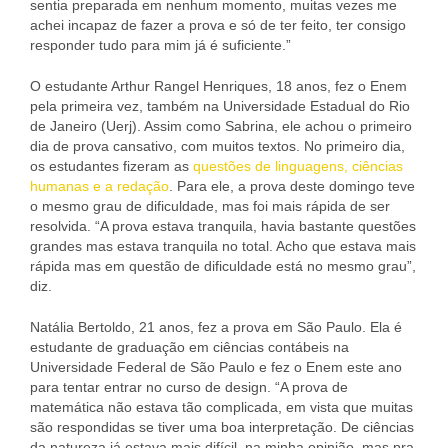
sentia preparada em nenhum momento, muitas vezes me
achei incapaz de fazer a prova e só de ter feito, ter consigo
responder tudo para mim já é suficiente.”
O estudante Arthur Rangel Henriques, 18 anos, fez o Enem
pela primeira vez, também na Universidade Estadual do Rio
de Janeiro (Uerj). Assim como Sabrina, ele achou o primeiro
dia de prova cansativo, com muitos textos. No primeiro dia,
os estudantes fizeram as
questões de linguagens, ciências
humanas e a redação
. Para ele, a prova deste domingo teve
o mesmo grau de dificuldade, mas foi mais rápida de ser
resolvida. “A prova estava tranquila, havia bastante questões
grandes mas estava tranquila no total. Acho que estava mais
rápida mas em questão de dificuldade está no mesmo grau”,
diz.
Natália Bertoldo, 21 anos, fez a prova em São Paulo. Ela é
estudante de graduação em ciências contábeis na
Universidade Federal de São Paulo e fez o Enem este ano
para tentar entrar no curso de design. “A prova de
matemática não estava tão complicada, em vista que muitas
são respondidas se tiver uma boa interpretação. De ciências
da natureza já estava mais difícil, na minha opinião, mas pra