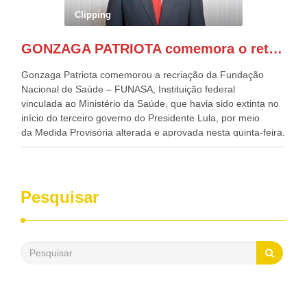
Governadora de Pernambuco, Raquel Lyra, os ministros da
Clipping
Casa Civil, Rui Costa, e da Integração e do Desenvolvimento
Regional, Waldez Góes, entre outras diversas autoridades
GONZAGA PATRIOTA comemora o retorno da FUNASA
de todo Nordeste que também ajudam a fomentar o
progresso da região.
Gonzaga Patriota comemorou a recriação da Fundação
Nacional de Saúde – FUNASA, Instituição federal
vinculada ao Ministério da Saúde, que havia sido extinta no
início do terceiro governo do Presidente Lula, por meio
da Medida Provisória alterada e aprovada nesta quinta-feira,
pelo Congresso Nacional. Gonzaga Patriota disse hoje em
entrevistas, que durante esses 40 anos, como parlamentar,
sempre contou com o apoio da FUNASA, para o
desenvolvimento dos seus municípios e, somente o ano
Pesquisar
passado, essa Fundação distribuiu mais de três bilhões de
reais, com suas maravilhosas ações, dentre alas, mais de
500 milhões, foram aplicados em serviços de melhoria do
saneamento básico, em pequenas comunidades rurais.
Patriota disse ainda que, mesmo sem mandato,
contribuiu muito na Câmara dos Deputados, para a retirada
da extinção da FUNASA, nessa Medida Provisória do
Executivo, aprovada ontem.