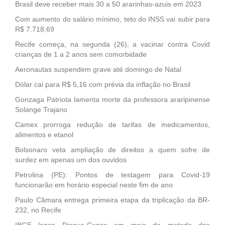
Brasil deve receber mais 30 a 50 ararinhas-azuis em 2023
Com aumento do salário mínimo, teto do INSS vai subir para
R$ 7.718,69
Recife começa, na segunda (26), a vacinar contra Covid
crianças de 1 a 2 anos sem comorbidade
Aeronautas suspendem grave até domingo de Natal
Dólar cai para R$ 5,16 com prévia da inflação no Brasil
Gonzaga Patriota lamenta morte da professora araripinense
Solange Trajano
Camex prorroga redução de tarifas de medicamentos,
alimentos e etanol
Bolsonaro veta ampliação de direitos a quem sofre de
surdez em apenas um dos ouvidos
Petrolina (PE): Pontos de testagem para Covid-19
funcionarão em horário especial neste fim de ano
Paulo Câmara entrega primeira etapa da triplicação da BR-
232, no Recife
IBGE lança Disque-Censo em mais da metade dos