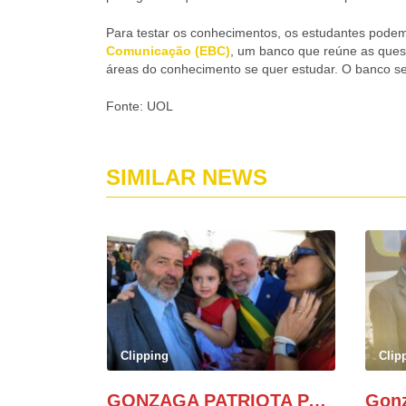
Para testar os conhecimentos, os estudantes pode
Comunicação (EBC)
, um banco que reúne as ques
áreas do conhecimento se quer estudar. O banco se
Fonte: UOL
SIMILAR NEWS
Clipping
Clip
GONZAGA PATRIOTA PARTICIPA DO DESFILE DA INDEPENDÊNCIA NO PALANQUE DA PRESIDÊNCIA DA REPÚBLICA E É ABRAÇADO POR LULA E POR GERALDO ALCKMIN.