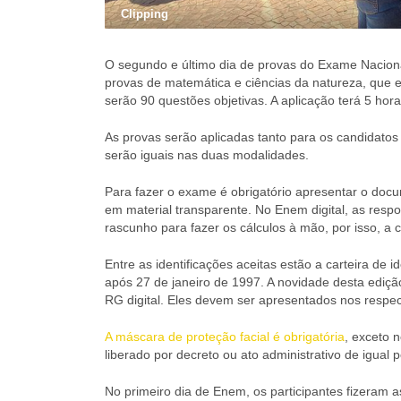
Clipping
O segundo e último dia de provas do Exame Naciona
provas de matemática e ciências da natureza, que en
serão 90 questões objetivas. A aplicação terá 5 hor
As provas serão aplicadas tanto para os candidatos
serão iguais nas duas modalidades.
Para fazer o exame é obrigatório apresentar o docum
em material transparente. No Enem digital, as res
rascunho para fazer os cálculos à mão, por isso, a
Entre as identificações aceitas estão a carteira de i
após 27 de janeiro de 1997. A novidade desta edição
RG digital. Eles devem ser apresentados nos respectiv
A máscara de proteção facial é obrigatória
, exceto 
liberado por decreto ou ato administrativo de igual 
No primeiro dia de Enem, os participantes fizeram 