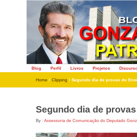
Deputado Federal
Blog
Perfil
Livros
Projetos
Discurs
Home
/
Clipping
/
Segundo dia de provas do Ene
Segundo dia de provas
By :
Assessoria de Comunicação do Deputado Gonza