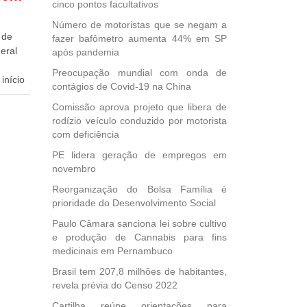
cinco pontos facultativos
Número de motoristas que se negam a
 de
fazer bafômetro aumenta 44% em SP
eral
após pandemia
Preocupação mundial com onda de
início
contágios de Covid-19 na China
Comissão aprova projeto que libera de
dida
rodízio veículo conduzido por motorista
esta
com deficiência
ional.
PE lidera geração de empregos em
40
novembro
e
Reorganização do Bolsa Família é
 para
prioridade do Desenvolvimento Social
icípios
Paulo Câmara sanciona lei sobre cultivo
e produção de Cannabis para fins
medicinais em Pernambuco
, mais
Brasil tem 207,8 milhões de habitantes,
s em
revela prévia do Censo 2022
ento
Cartilha reúne orientações para