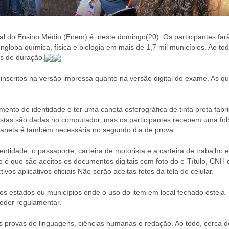
l do Ensino Médio (Enem) é neste domingo(20). Os participantes far
globa química, física e biologia em mais de 1,7 mil municípios. Ao tod
as de duração.
 inscritos na versão impressa quanto na versão digital do exame. As q
ento de identidade e ter uma caneta esferográfica de tinta preta fabr
postas são dadas no computador, mas os participantes recebem uma fol
 caneta é também necessária no segundo dia de prova.
dentidade, o passaporte, carteira de motorista e a carteira de trabalho 
 é que são aceitos os documentos digitais com foto do e-Título, CNH di
os aplicativos oficiais Não serão aceitas fotos da tela do celular.
nos estados ou municípios onde o uso do item em local fechado esteja
poder regulamentar.
as provas de linguagens, ciências humanas e redação. Ao todo, cerca d