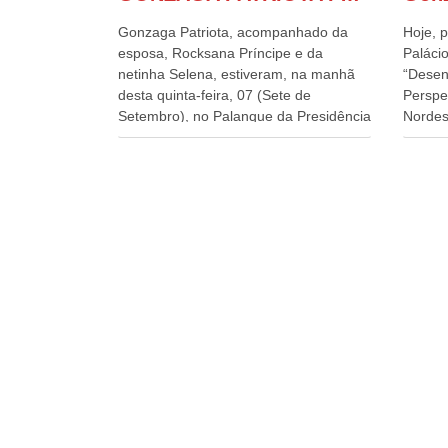
Gonzaga Patriota, acompanhado da
Hoje, p
esposa, Rocksana Príncipe e da
Palácio
netinha Selena, estiveram, na manhã
“Desen
desta quinta-feira, 07 (Sete de
Perspe
Setembro), no Palanque da Presidência
Nordes
da República, onde foram abraçados
o Cons
por Lula, sua esposa Janja e por todos
encontr
os Ministros de Estado, que estavam
desenv
presentes, nos Desfiles da
e os d
Independência da República. Gonzaga
políti
Patriota que já participou de muitos
soluci
outros desfiles, na Esplanada dos
nesses
Ministérios, disse ter sido o deste ano,
a pres
o maior e o mais organizado de todos.
Alckmi
“Há quatro décadas, como Patriota até
Minist
no nome, participo anualmente dos
Indústr
desfiles de Sete de Setembro, na
govern
Esplanada dos Ministérios, em Brasília.
Presid
Este ano, o governo preparou espaços
Paulo 
com cadeiras e coberturas, para
e atua