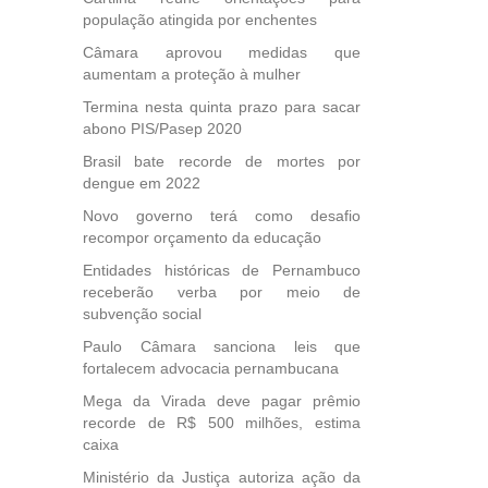
des
população atingida por enchentes
, mesmo
na
Câmara aprovou medidas que
etirada
aumentam a proteção à mulher
Medida
Termina nesta quinta prazo para sacar
da
abono PIS/Pasep 2020
Brasil bate recorde de mortes por
dengue em 2022
Novo governo terá como desafio
recompor orçamento da educação
Entidades históricas de Pernambuco
receberão verba por meio de
subvenção social
Paulo Câmara sanciona leis que
fortalecem advocacia pernambucana
Mega da Virada deve pagar prêmio
recorde de R$ 500 milhões, estima
caixa
Ministério da Justiça autoriza ação da