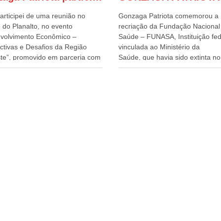
articipei de uma reunião no
Gonzaga Patriota comemorou a
 do Planalto, no evento
recriação da Fundação Nacional
volvimento Econômico –
Saúde – FUNASA, Instituição fed
ctivas e Desafios da Região
vinculada ao Ministério da
te”, promovido em parceria com
Saúde, que havia sido extinta no 
órcio Nordeste. Na pauta do
do terceiro governo do
o, está o plano estratégico de
Presidente Lula, por meio da Me
olvimento sustentável da região,
Provisória alterada e aprovada n
esafios para a elaboração de
quinta-feira, pelo Congresso Nac
cas públicas, que possam
Gonzaga Patriota disse hoje em
onar problemas estruturais
entrevistas, que durante esses 
 estados. O evento contou com
anos, como parlamentar, sempr
ença do Vice-presidente Geraldo
contou com o apoio da FUNASA,
n, que também ocupa o
o desenvolvimento dos seus mun
ério do Desenvolvimento,
e, somente o ano passado, essa
ia, Comércio e Serviços, o ex
Fundação distribuiu mais de três
ador de Pernambuco, agora
bilhões de reais, com suas
ente do Banco do Nordeste,
maravilhosas ações, dentre alas
Câmara, o ex Deputado Federal,
de 500 milhões, foram aplicado
lmente Superintendente da
serviços de melhoria do saneam