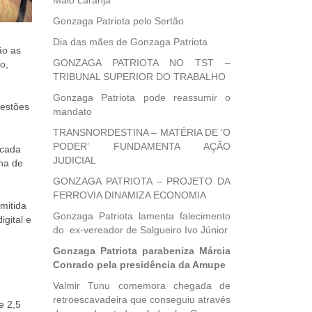
Maio Laranja
Gonzaga Patriota pelo Sertão
Dia das mães de Gonzaga Patriota
ão as
GONZAGA PATRIOTA NO TST –
o,
TRIBUNAL SUPERIOR DO TRABALHO
Gonzaga Patriota pode reassumir o
uestões
mandato
TRANSNORDESTINA – MATÉRIA DE ‘O
PODER’ FUNDAMENTA AÇÃO
icada
JUDICIAL
ha de
GONZAGA PATRIOTA – PROJETO DA
FERROVIA DINAMIZA ECONOMIA
emitida
Gonzaga Patriota lamenta falecimento
gital e
do ex-vereador de Salgueiro Ivo Júnior
Gonzaga Patriota parabeniza Márcia
Conrado pela presidência da Amupe
Valmir Tunu comemora chegada de
retroescavadeira que conseguiu através
e 2,5