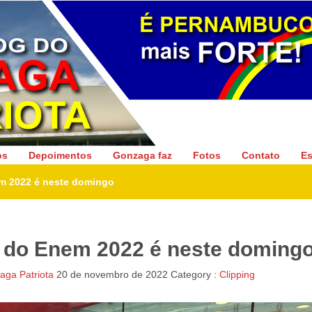
Gonzaga Patriota
os
Depoimentos
Gonzaga faz
Fotos
Contato
Es
m 2022 é neste domingo
 do Enem 2022 é neste doming
ga Patriota
20 de novembro de 2022
Category :
Clipping