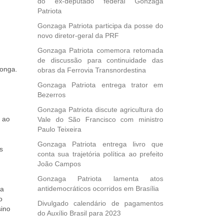
do ex-deputado federal Gonzaga
Patriota
Gonzaga Patriota participa da posse do
novo diretor-geral da PRF
Gonzaga Patriota comemora retomada
de discussão para continuidade das
longa.
obras da Ferrovia Transnordestina
Gonzaga Patriota entrega trator em
Bezerros
Gonzaga Patriota discute agricultura do
 ao
Vale do São Francisco com ministro
Paulo Teixeira
Gonzaga Patriota entrega livro que
s
conta sua trajetória política ao prefeito
João Campos
Gonzaga Patriota lamenta atos
antidemocráticos ocorridos em Brasília
da
o
Divulgado calendário de pagamentos
sino
do Auxílio Brasil para 2023