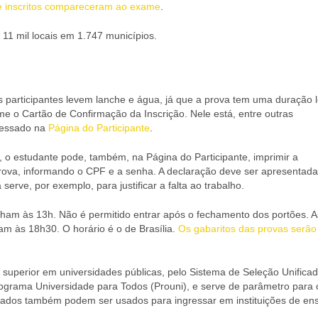
de inscritos compareceram ao exame
.
1 mil locais em 1.747 municípios.
 participantes levem lanche e água, já que a prova tem uma duração 
 o Cartão de Confirmação da Inscrição. Nele está, entre outras
acessado na
Página do Participante
.
 o estudante pode, também, na Página do Participante, imprimir a
ova, informando o CPF e a senha. A declaração deve ser apresentada
serve, por exemplo, para justificar a falta ao trabalho.
cham às 13h. Não é permitido entrar após o fechamento dos portões. A
m às 18h30. O horário é o de Brasília.
Os gabaritos das provas serão
superior em universidades públicas, pelo Sistema de Seleção Unifica
Programa Universidade para Todos (Prouni), e serve de parâmetro para 
ltados também podem ser usados para ingressar em instituições de en