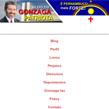
Gonzaga Patriota
Deputado Federal
Blog
Perfil
Livros
Projetos
Discursos
Depoimentos
Gonzaga faz
Fotos
Contato