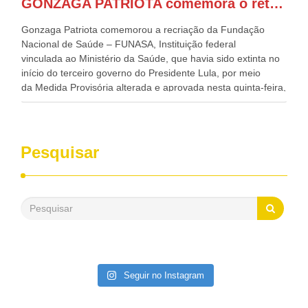
GONZAGA PATRIOTA comemora o retorno da FUNASA
de todo Nordeste que também ajudam a fomentar o
progresso da região.
Gonzaga Patriota comemorou a recriação da Fundação
Nacional de Saúde – FUNASA, Instituição federal
vinculada ao Ministério da Saúde, que havia sido extinta no
início do terceiro governo do Presidente Lula, por meio
da Medida Provisória alterada e aprovada nesta quinta-feira,
pelo Congresso Nacional. Gonzaga Patriota disse hoje em
entrevistas, que durante esses 40 anos, como parlamentar,
sempre contou com o apoio da FUNASA, para o
desenvolvimento dos seus municípios e, somente o ano
Pesquisar
passado, essa Fundação distribuiu mais de três bilhões de
reais, com suas maravilhosas ações, dentre alas, mais de
500 milhões, foram aplicados em serviços de melhoria do
saneamento básico, em pequenas comunidades rurais.
Patriota disse ainda que, mesmo sem mandato,
contribuiu muito na Câmara dos Deputados, para a retirada
da extinção da FUNASA, nessa Medida Provisória do
Executivo, aprovada ontem.
Seguir no Instagram