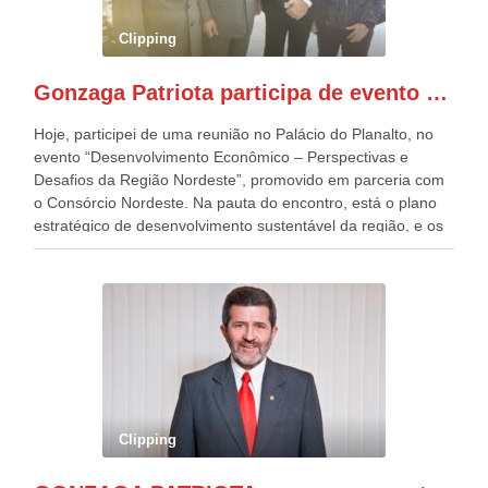
preparou espaços com cadeiras e coberturas, para 30.000
pessoas, só que o número de Patriotas Brasileiros
Clipping
Independentes, dobrou na Esplanada. Eu, Lula e os
presentes, ficamos muito felizes com isto”, disse Gonzaga
Gonzaga Patriota participa de evento em prol do desenvolvimento do Nordeste
Patriota.
Hoje, participei de uma reunião no Palácio do Planalto, no
evento “Desenvolvimento Econômico – Perspectivas e
Desafios da Região Nordeste”, promovido em parceria com
o Consórcio Nordeste. Na pauta do encontro, está o plano
estratégico de desenvolvimento sustentável da região, e os
desafios para a elaboração de políticas públicas, que
possam solucionar problemas estruturais nesses estados. O
evento contou com a presença do Vice-presidente Geraldo
Alckmin, que também ocupa o Ministério do
Desenvolvimento, Indústria, Comércio e Serviços, o ex
governador de Pernambuco, agora Presidente do Banco do
Nordeste, Paulo Câmara, o ex Deputado Federal, e
atualmente Superintendente da SUDENE, Danilo Cabral, da
Governadora de Pernambuco, Raquel Lyra, os ministros da
Clipping
Casa Civil, Rui Costa, e da Integração e do Desenvolvimento
Regional, Waldez Góes, entre outras diversas autoridades