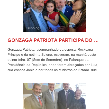
Clipping
GONZAGA PATRIOTA PARTICIPA DO DESFILE DA INDEPENDÊNCIA NO PALANQUE DA PRESIDÊNCIA DA REPÚBLICA E É ABRAÇADO POR LULA E POR GERALDO ALCKMIN.
Gonzaga Patriota, acompanhado da esposa, Rocksana
Príncipe e da netinha Selena, estiveram, na manhã desta
quinta-feira, 07 (Sete de Setembro), no Palanque da
Presidência da República, onde foram abraçados por Lula,
sua esposa Janja e por todos os Ministros de Estado, que
estavam presentes, nos Desfiles da Independência da
República. Gonzaga Patriota que já participou de muitos
outros desfiles, na Esplanada dos Ministérios, disse ter sido
o deste ano, o maior e o mais organizado de todos. “Há
quatro décadas, como Patriota até no nome, participo
anualmente dos desfiles de Sete de Setembro, na
Esplanada dos Ministérios, em Brasília. Este ano, o governo