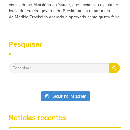
vinculada ao Ministério da Saúde, que havia sido extinta no
início do terceiro governo do Presidente Lula, por meio
da Medida Provisória alterada e aprovada nesta quinta-feira,
pelo Congresso Nacional. Gonzaga Patriota disse hoje em
entrevistas, que durante esses 40 anos, como parlamentar,
sempre contou com o apoio da FUNASA, para o
desenvolvimento dos seus municípios e, somente o ano
Pesquisar
passado, essa Fundação distribuiu mais de três bilhões de
reais, com suas maravilhosas ações, dentre alas, mais de
500 milhões, foram aplicados em serviços de melhoria do
saneamento básico, em pequenas comunidades rurais.
Patriota disse ainda que, mesmo sem mandato,
contribuiu muito na Câmara dos Deputados, para a retirada
da extinção da FUNASA, nessa Medida Provisória do
Executivo, aprovada ontem.
Seguir no Instagram
Notícias recentes