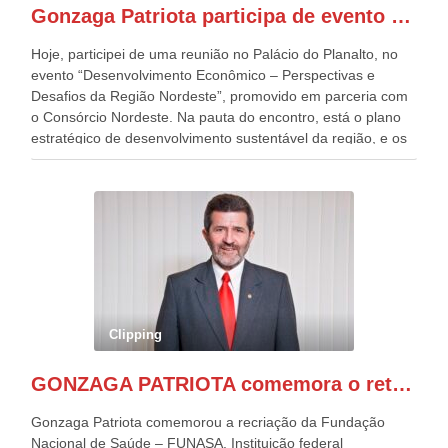
presentes, ficamos muito felizes com isto”, disse Gonzaga
Gonzaga Patriota participa de evento em prol do desenvolvimento do Nordeste
Patriota.
Hoje, participei de uma reunião no Palácio do Planalto, no
evento “Desenvolvimento Econômico – Perspectivas e
Desafios da Região Nordeste”, promovido em parceria com
o Consórcio Nordeste. Na pauta do encontro, está o plano
estratégico de desenvolvimento sustentável da região, e os
desafios para a elaboração de políticas públicas, que
possam solucionar problemas estruturais nesses estados. O
evento contou com a presença do Vice-presidente Geraldo
Alckmin, que também ocupa o Ministério do
Desenvolvimento, Indústria, Comércio e Serviços, o ex
governador de Pernambuco, agora Presidente do Banco do
Nordeste, Paulo Câmara, o ex Deputado Federal, e
atualmente Superintendente da SUDENE, Danilo Cabral, da
Governadora de Pernambuco, Raquel Lyra, os ministros da
Clipping
Casa Civil, Rui Costa, e da Integração e do Desenvolvimento
Regional, Waldez Góes, entre outras diversas autoridades
GONZAGA PATRIOTA comemora o retorno da FUNASA
de todo Nordeste que também ajudam a fomentar o
progresso da região.
Gonzaga Patriota comemorou a recriação da Fundação
Nacional de Saúde – FUNASA, Instituição federal