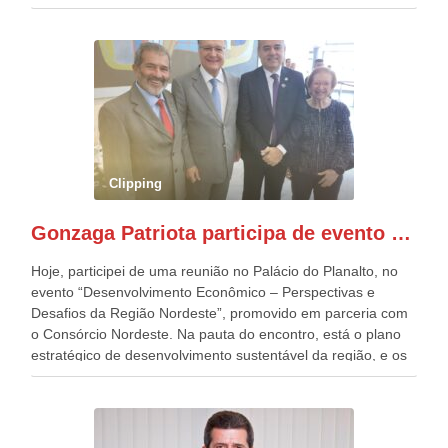
estavam presentes, nos Desfiles da Independência da
República. Gonzaga Patriota que já participou de muitos
outros desfiles, na Esplanada dos Ministérios, disse ter sido
o deste ano, o maior e o mais organizado de todos. “Há
quatro décadas, como Patriota até no nome, participo
anualmente dos desfiles de Sete de Setembro, na
Esplanada dos Ministérios, em Brasília. Este ano, o governo
preparou espaços com cadeiras e coberturas, para 30.000
pessoas, só que o número de Patriotas Brasileiros
Clipping
Independentes, dobrou na Esplanada. Eu, Lula e os
presentes, ficamos muito felizes com isto”, disse Gonzaga
Gonzaga Patriota participa de evento em prol do desenvolvimento do Nordeste
Patriota.
Hoje, participei de uma reunião no Palácio do Planalto, no
evento “Desenvolvimento Econômico – Perspectivas e
Desafios da Região Nordeste”, promovido em parceria com
o Consórcio Nordeste. Na pauta do encontro, está o plano
estratégico de desenvolvimento sustentável da região, e os
desafios para a elaboração de políticas públicas, que
possam solucionar problemas estruturais nesses estados. O
evento contou com a presença do Vice-presidente Geraldo
Alckmin, que também ocupa o Ministério do