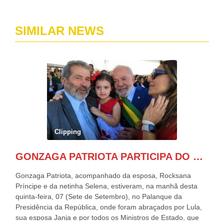
SIMILAR NEWS
Clipping
GONZAGA PATRIOTA PARTICIPA DO DESFILE DA INDEPENDÊNCIA NO PALANQUE DA PRESIDÊNCIA DA REPÚBLICA E É ABRAÇADO POR LULA E POR GERALDO ALCKMIN.
Gonzaga Patriota, acompanhado da esposa, Rocksana
Príncipe e da netinha Selena, estiveram, na manhã desta
quinta-feira, 07 (Sete de Setembro), no Palanque da
Presidência da República, onde foram abraçados por Lula,
sua esposa Janja e por todos os Ministros de Estado, que