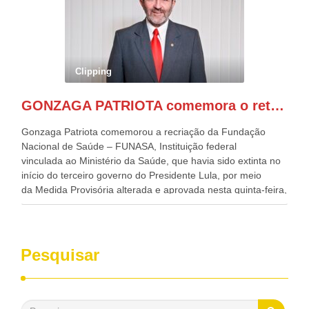
Desenvolvimento, Indústria, Comércio e Serviços, o ex
governador de Pernambuco, agora Presidente do Banco do
Nordeste, Paulo Câmara, o ex Deputado Federal, e
atualmente Superintendente da SUDENE, Danilo Cabral, da
Governadora de Pernambuco, Raquel Lyra, os ministros da
Clipping
Casa Civil, Rui Costa, e da Integração e do Desenvolvimento
Regional, Waldez Góes, entre outras diversas autoridades
GONZAGA PATRIOTA comemora o retorno da FUNASA
de todo Nordeste que também ajudam a fomentar o
progresso da região.
Gonzaga Patriota comemorou a recriação da Fundação
Nacional de Saúde – FUNASA, Instituição federal
vinculada ao Ministério da Saúde, que havia sido extinta no
início do terceiro governo do Presidente Lula, por meio
da Medida Provisória alterada e aprovada nesta quinta-feira,
pelo Congresso Nacional. Gonzaga Patriota disse hoje em
entrevistas, que durante esses 40 anos, como parlamentar,
sempre contou com o apoio da FUNASA, para o
desenvolvimento dos seus municípios e, somente o ano
Pesquisar
passado, essa Fundação distribuiu mais de três bilhões de
reais, com suas maravilhosas ações, dentre alas, mais de
500 milhões, foram aplicados em serviços de melhoria do
saneamento básico, em pequenas comunidades rurais.