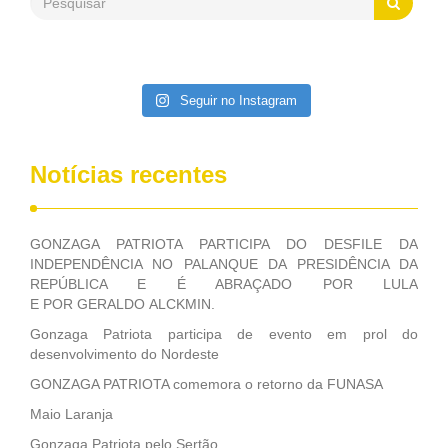
Patriota disse ainda que, mesmo sem mandato,
contribuiu muito na Câmara dos Deputados, para a retirada
da extinção da FUNASA, nessa Medida Provisória do
Executivo, aprovada ontem.
Seguir no Instagram
Notícias recentes
GONZAGA PATRIOTA PARTICIPA DO DESFILE DA
INDEPENDÊNCIA NO PALANQUE DA PRESIDÊNCIA DA
REPÚBLICA E É ABRAÇADO POR LULA
E POR GERALDO ALCKMIN.
Gonzaga Patriota participa de evento em prol do
desenvolvimento do Nordeste
GONZAGA PATRIOTA comemora o retorno da FUNASA
Maio Laranja
Gonzaga Patriota pelo Sertão