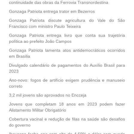
continuidade das obras da Ferrovia Transnordestina
Gonzaga Patriota entrega trator em Bezerros
Gonzaga Patriota discute agricultura do Vale do São
Francisco com ministro Paulo Teixeira
Gonzaga Patriota entrega livro que conta sua trajetória
política ao prefeito João Campos
Gonzaga Patriota lamenta atos antidemocráticos ocorridos
em Brasília
Divulgado calendário de pagamentos do Auxílio Brasil para
2023
Ano-novo: fogos de artifício exigem prudência e manuseio
correto
3,2 mil jovens são aprovados no Encceja
Jovens que completam 18 anos em 2023 podem fazer
Alistamento Militar Obrigatório
Cobertura vacinal e redução de filas na saúde são desafios
do governo
Ibovespa fecha ano com alta de 4,69% e dólar com queda