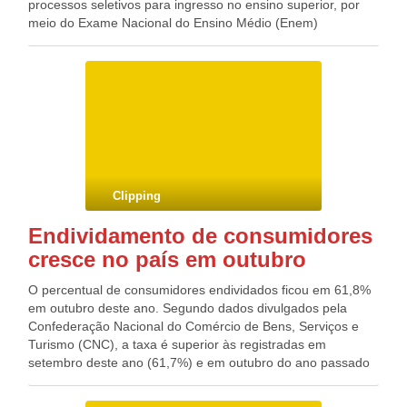
processos seletivos para ingresso no ensino superior, por
meio do Exame Nacional do Ensino Médio (Enem)
2016/2017, no Ceará e em outros estados da Federação.
“As formas da fraude consistiam na violação antecipada de
lacres para acesso às provas do Enem e concursos e/ou
utilização de candidato piloto e de ponto eletrônico, com a
transmissão dos gabaritos. O curso de medicina é o
principal alvo das fraudes e também o mais caro, sendo
pago em torno de R$ 90 mil por vaga, sendo metade do
valor pago antes do certame e metade depois de garantida
a vaga”, diz a PF em nota.
Clipping
Endividamento de consumidores
cresce no país em outubro
O percentual de consumidores endividados ficou em 61,8%
em outubro deste ano. Segundo dados divulgados pela
Confederação Nacional do Comércio de Bens, Serviços e
Turismo (CNC), a taxa é superior às registradas em
setembro deste ano (61,7%) e em outubro do ano passado
(59,8%). De acordo com a CNC, os consumidores
inadimplentes, isto é, com dívidas e contas em atraso,