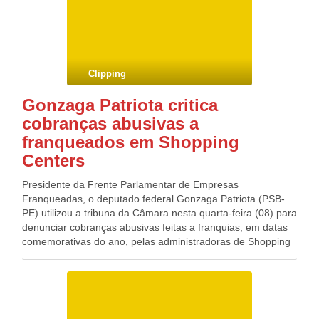
Moraes ainda era titular do ministério. Daiello se diz
cansado, sob pressão da família e com a sensação de que
já fez tudo o que tinha de fazer à frente do cargo. Segóvia
tem larga experiência em inteligência de fronteiras, questão
considerada prioritária pelo governo no combate ao crime
Clipping
organizado.
Gonzaga Patriota critica
cobranças abusivas a
franqueados em Shopping
Centers
Presidente da Frente Parlamentar de Empresas
Franqueadas, o deputado federal Gonzaga Patriota (PSB-
PE) utilizou a tribuna da Câmara nesta quarta-feira (08) para
denunciar cobranças abusivas feitas a franquias, em datas
comemorativas do ano, pelas administradoras de Shopping
Centers. “Além dos 12 aluguéis anuais, há a cobrança de
aluguéis extras em datas com maior fluxo comercial, como o
13º aluguel do “Natal”, o 14º aluguel do “Dia das Mães”, 15º
aluguel do “Dia dos Namorados”, dentre outros”, declarou. O
problema, de acordo com Patriota, vem afetando milhares