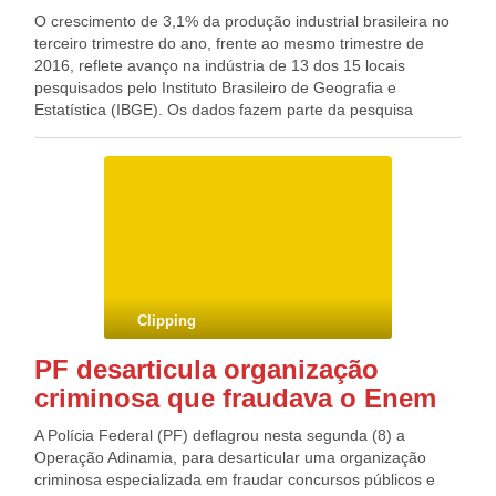
O crescimento de 3,1% da produção industrial brasileira no
terceiro trimestre do ano, frente ao mesmo trimestre de
2016, reflete avanço na indústria de 13 dos 15 locais
pesquisados pelo Instituto Brasileiro de Geografia e
Estatística (IBGE). Os dados fazem parte da pesquisa
Industrial Mensal Produção Física – Regional divulgada hoje
(7), no Rio de Janeiro, pelo IBGE. Em bases trimestrais, a
expansão do terceiro trimestre do ano é a taxa positiva mais
elevada desde o segundo trimestre de 2013, quando atingiu
5,1%. Com o avanço, a indústria manteve o comportamento
positivo registrado nos dois primeiros trimestres do ano:
janeiro, fevereiro e março (1,2%) e abril, maio e junho
(0,3%), todas as comparações contra igual período do ano
anterior. Os resultados interromperam onze trimestres
Clipping
consecutivos de taxas negativas.
PF desarticula organização
criminosa que fraudava o Enem
A Polícia Federal (PF) deflagrou nesta segunda (8) a
Operação Adinamia, para desarticular uma organização
criminosa especializada em fraudar concursos públicos e