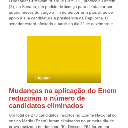
O senador Cristovam Buarque (PPS-DF) protocolou ontem
(8), no Senado, um pedido de licença para se afastar por
quatro meses do cargo a fim de percorrer o país atrás de
apoio à sua candidatura à presidência da República. O
senador estará afastado a partir do dia 1º de dezembro e
fará algo similar ao que tem feito o ex-presidente Lula em
suas caravanas pelo Brasil em busca de apoio e votos.
Durante esse período, entretanto, o congressista não
receberá salários. Apoio é realmente algo que Cristovam
terá de buscar, tanto junto à população quanto dentro do
próprio partido. O diretório do PPS em São Paulo já declarou
publicamente que apoiará a candidatura do governador do
estado, Geraldo Alckmin, que deverá ser confirmado na
disputa ao Planalto no próximo dia 9 de dezembro, quando
Clipping
acontece a convenção do PSDB. Neste viés interno do PPS,
Cristovam acredita ser possível conquistar a simpatia de
Mudanças na aplicação do Enem
outros 26 diretórios do partido.
reduziram o número de
candidatos eliminados
Um total de 273 candidatos inscritos no Exame Nacional do
ensino Médio (Enem) foram eliminados no primeiro dia de
prova realizada no domingo (5). Desses, 264 foram por