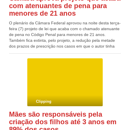
com atenuantes de pena para
menores de 21 anos
O plenário da Câmara Federal aprovou na noite desta terça-
feira (7) projeto de lei que acaba com o chamado atenuante
de pena no Código Penal para menores de 21 anos.
Também fica extinta, pelo projeto, a redução pela metade
dos prazos de prescrição nos casos em que o autor tinha
menos de 21 anos quando cometeu o crime. De acordo
com o projeto aprovado, foram mantidos no Código Penal
Brasileiro os chamados atenuantes e o prazo menor de
prescrição de penas para maiores de 70 anos. Os
deputados aprovaram no texto também dispositivo para
permitir a maior de 16 anos e menor de 18 anos a
apresentação de queixa sem a necessidade de serem
acompanhados por um adulto.
Clipping
Mães são responsáveis pela
criação dos filhos até 3 anos em
89% dos casos