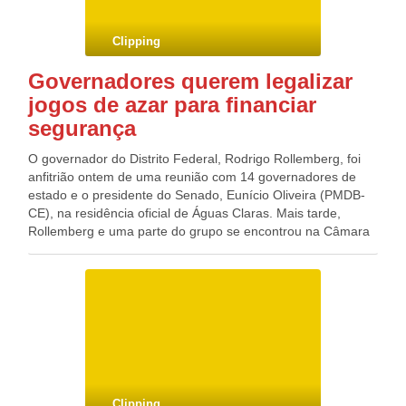
agradecimento ao motorista, que repercutiu nas redes
sociais.
Clipping
Governadores querem legalizar
jogos de azar para financiar
segurança
O governador do Distrito Federal, Rodrigo Rollemberg, foi
anfitrião ontem de uma reunião com 14 governadores de
estado e o presidente do Senado, Eunício Oliveira (PMDB-
CE), na residência oficial de Águas Claras. Mais tarde,
Rollemberg e uma parte do grupo se encontrou na Câmara
com o presidente da Casa, Rodrigo Maia (DEM-RJ). Os
chefes de Executivo estaduais defenderam a criação de um
fundo de segurança pública, a ser financiado com impostos
sobre jogos de azar, sobretudo na internet. “Nós pedimos
apoio do presidente do Senado para uma pauta federativa.
É interesse dos estados, que estão numa situação difícil”,
disse Rollemberg. Segundo eles, os temas são
“extremamente” importantes para garantir o fluxo de caixa
em 2018.
Clipping