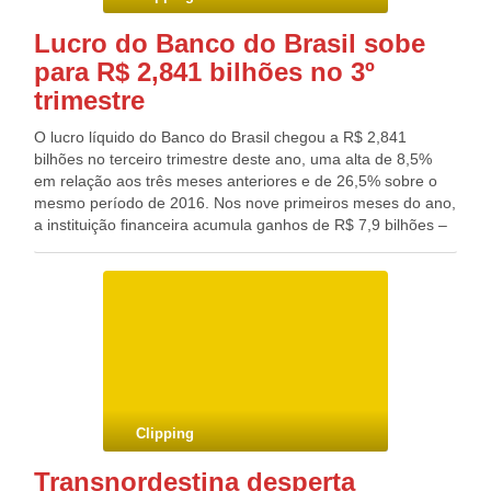
grão (-6,3%).
Lucro do Banco do Brasil sobe
para R$ 2,841 bilhões no 3º
trimestre
O lucro líquido do Banco do Brasil chegou a R$ 2,841
bilhões no terceiro trimestre deste ano, uma alta de 8,5%
em relação aos três meses anteriores e de 26,5% sobre o
mesmo período de 2016. Nos nove primeiros meses do ano,
a instituição financeira acumula ganhos de R$ 7,9 bilhões –
11,8% acima do resultado registrado no mesmo período do
ano passado. A carteira de crédito ampliada do banco
somou R$ 677 bilhões no trimestre, indicando uma queda
de 2,7% em relação ao trimestre anterior. No final de
setembro, as operações com pessoa física somavam R$
187,5 bilhões (0,9% acima do trimestre passado). Já a
carteira de crédito da pessoa jurídica atingiu R$ 267,7
bilhões no terceiro trimestre deste ano, volume 3,4% menor
em relação ao final do segundo trimestre do ano.
Clipping
Transnordestina desperta