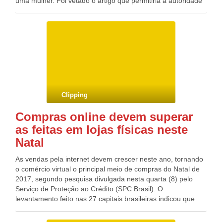
uma mulher. Foi vetado o artigo que permitiria à autoridade
policial conceder medidas protetivas de urgência em casos
em que houver “risco atual ou iminente à vida ou à
integridade física e psicológica da mulher em situação de
violência doméstica e familiar o de seus dependentes”. Na
nova legislação, está previsto o direito da mulher vítima de
violência doméstica e familiar a ter atendimento policial
especializado, ininterrupto e prestado preferencialmente por
servidores do sexo feminino. Além disso, apresenta
procedimentos e diretrizes sobre como será feita a
Clipping
inquirição dessa mulher vítima de crime.
Compras online devem superar
as feitas em lojas físicas neste
Natal
As vendas pela internet devem crescer neste ano, tornando
o comércio virtual o principal meio de compras do Natal de
2017, segundo pesquisa divulgada nesta quarta (8) pelo
Serviço de Proteção ao Crédito (SPC Brasil). O
levantamento feito nas 27 capitais brasileiras indicou que
40% dos consumidores pretendem adquirir presentes pela
rede. Desses, 54% disseram que pretendem comprar mais