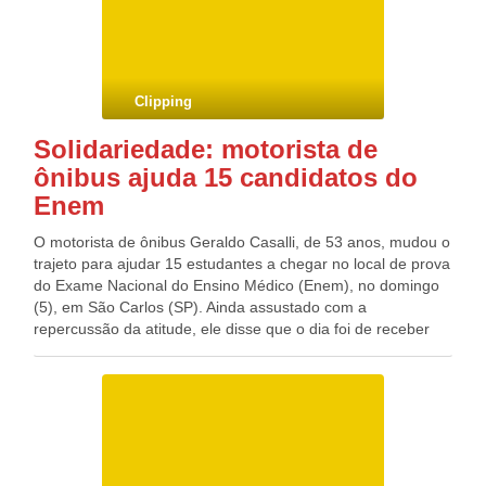
Clipping
Solidariedade: motorista de
ônibus ajuda 15 candidatos do
Enem
O motorista de ônibus Geraldo Casalli, de 53 anos, mudou o
trajeto para ajudar 15 estudantes a chegar no local de prova
do Exame Nacional do Ensino Médico (Enem), no domingo
(5), em São Carlos (SP). Ainda assustado com a
repercussão da atitude, ele disse que o dia foi de receber
elogios. A história foi relatada no Facebook pela estudante
Ângela Silva, que esperava o ônibus junto com outros 14
estudantes. Os veículos para a Unicep, um dos locais de
prova da cidade, passaram, mas estavam todos lotados. “A
gente começou a buscar alternativas, começamos a ligar
para os táxis, mas tinha espera de uma hora e não ia dar
tempo de chegar lá”, disse a estudante, que postou um