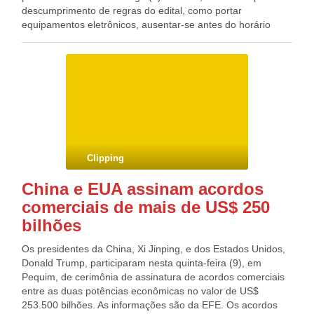
descumprimento de regras do edital, como portar
equipamentos eletrônicos, ausentar-se antes do horário
permitido, usar material impresso e não atender a
orientações dos fiscais. Outros nove candidatos foram
eliminados por porte de objetos proibidos identificados pelo
sistema de detecção de metal. O número de eliminações no
primeiro dia de prova deste ano foi bem menor do que no
ano passado, quando 3,9 mil pessoas foram eliminadas no
primeiro dia e 4,7 mil no segundo dia. O principal motivo das
eliminações em 2016 (44,3%) foi a falta de marcação do tipo
de prova recebida.
Clipping
China e EUA assinam acordos
comerciais de mais de US$ 250
bilhões
Os presidentes da China, Xi Jinping, e dos Estados Unidos,
Donald Trump, participaram nesta quinta-feira (9), em
Pequim, de cerimônia de assinatura de acordos comerciais
entre as duas potências econômicas no valor de US$
253.500 bilhões. As informações são da EFE. Os acordos