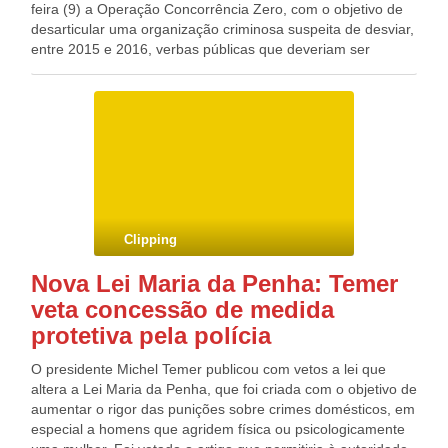
feira (9) a Operação Concorrência Zero, com o objetivo de
desarticular uma organização criminosa suspeita de desviar,
entre 2015 e 2016, verbas públicas que deveriam ser
destinadas à merenda escolar de estudantes no município
de Castanhal, no Pará. De acordo com nota da CGU, as
investigações apontam “irregularidades na contratação de
associação pela prefeitura para o fornecimento de itens de
agricultura familiar às escolas do município”. Os
investigadores constataram que a entidade beneficiada pela
fraude era composta por “membros fantasmas/laranjas, os
quais não residem em Castanhal ou não apresentam
ocupações relacionadas à atividade rural”. Por meio de nota
Clipping
a CGU informou que cerca de R$ 8 milhões em recursos
oriundos do Programa Nacional de Alimentação Escolar
Nova Lei Maria da Penha: Temer
(PNAE) foram movimentados nos últimos quatro anos, em
veta concessão de medida
acordos celebrados com “diversas prefeituras paraenses”.
protetiva pela polícia
O presidente Michel Temer publicou com vetos a lei que
altera a Lei Maria da Penha, que foi criada com o objetivo de
aumentar o rigor das punições sobre crimes domésticos, em
especial a homens que agridem física ou psicologicamente