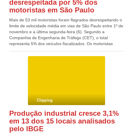
desrespeitada por 5% dos
local pelo preço, 50% pelas ofertas e promoções, 27% pela
diversidade de produtos e 20% pelo atendimento.
motoristas em São Paulo
Mais de 53 mil motoristas foram flagrados desrespeitando o
limite de velocidade média em vias de São Paulo entre 1º de
novembro e a última segunda-feira (6). Segundo a
Companhia de Engenharia de Tráfego (CET), o total
representa 5% dos veículos fiscalizados. Os motoristas
infratores não serão multados – vão receber cartas de
advertência alertando sobre a necessidade de respeitar os
limites de velocidade no trânsito. A medida foi adotada na
capital paulista para evitar que os condutores reduzam a
velocidade apenas nos radares. Os radares capazes de
calcular velocidade média estão posicionados nas avenidas
Jacu-Pêssego, 23 de Maio, Bandeirantes e na pista
expressa da Marginal Tietê. Quando o motorista passa pelo
primeiro aparelho, o horário e a velocidade são registrados
Clipping
e, se o condutor alcançar o segundo radar mais rápido do
que o tempo necessário, fica comprovada a infração.
Produção industrial cresce 3,1%
em 13 dos 15 locais analisados
pelo IBGE