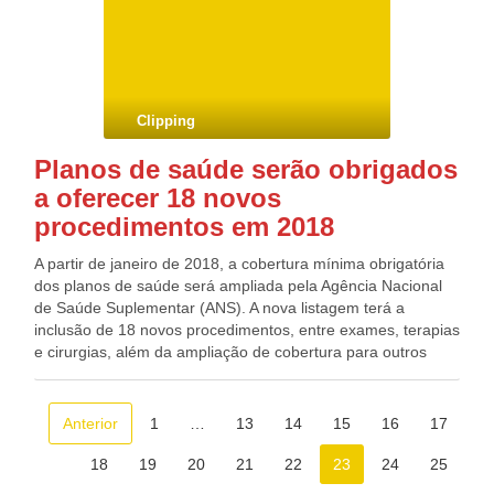
(12), nos mesmos locais. Mas quem faltou no primeiro dia
de prova não poderá fazer o exame em outro dia. Segundo
o edital do Enem, o não comparecimento às provas nas
datas e horários informados pelo Instituto Nacional de
Estudos e Pesquisas Educacionais Anísio Teixeira (Inep)
Clipping
caracterizará ausência do participante, não havendo
segunda oportunidade.
Planos de saúde serão obrigados
a oferecer 18 novos
procedimentos em 2018
A partir de janeiro de 2018, a cobertura mínima obrigatória
dos planos de saúde será ampliada pela Agência Nacional
de Saúde Suplementar (ANS). A nova listagem terá a
inclusão de 18 novos procedimentos, entre exames, terapias
e cirurgias, além da ampliação de cobertura para outros
sete, incluindo medicamentos orais contra o câncer. Pela
primeira vez, um medicamento para tratamento da
esclerose múltipla foi incluído. A atualização do Rol de
Anterior
1
…
13
14
15
16
17
Procedimentos e Eventos em Saúde foi publicado (8)
no Diário Oficial da União e passa a valer a partir do dia 2 de
18
19
20
21
22
23
24
25
janeiro. A nova lista é obrigatória para todos os planos de