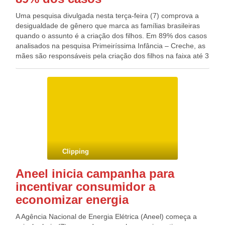
Uma pesquisa divulgada nesta terça-feira (7) comprova a
desigualdade de gênero que marca as famílias brasileiras
quando o assunto é a criação dos filhos. Em 89% dos casos
analisados na pesquisa Primeiríssima Infância – Creche, as
mães são responsáveis pela criação dos filhos na faixa até 3
anos. Na média geral, a responsabilidade cabe aos pais em
cerca de 5% dos casos. Os cuidadores são avós, tios ou
outras pessoas em 5% das situações. Segundo dados do
censo de 2010, em todo o país, existem 9,5 milhões de
domicílios com pelo menos uma criança de até 3 anos. A
criação pelas mulheres só não ultrapassa o índice de 90%
em casos de agrupamentos familiares que recebem mais de
cinco salários mínimos. Nesses grupos, as mães são
responsáveis em 72% das situações, e os pais, em 14%. No
Clipping
total, 46% dessas mulheres responderam sobre o primeiro
filho; 31% são donas de casa; 51% não têm atividade
Aneel inicia campanha para
econômica formal ou informal; 75% moram com
incentivar consumidor a
companheiro, quase sempre o pai da criança; e 10% estão
estudando atualmente.
economizar energia
A Agência Nacional de Energia Elétrica (Aneel) começa a