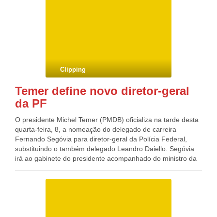
da metade das lembranças de fim de ano dessa forma. O
número indica que as compras pela internet devem superar
as feitas em centros comerciais, estimadas para este ano
em 37%. Em 2016, os centros comerciais, como os
shoppings centers, responderam por 41% das vendas de
Natal, enquanto o comércio eletrônico correspondeu a 32%.
Em 2017, 37% dos consumidores ainda que pretendem ir a
Clipping
lojas de departamento, 26% a lojas de bairro e 13% a
shoppings populares.
Temer define novo diretor-geral
da PF
O presidente Michel Temer (PMDB) oficializa na tarde desta
quarta-feira, 8, a nomeação do delegado de carreira
Fernando Segóvia para diretor-geral da Polícia Federal,
substituindo o também delegado Leandro Daiello. Segóvia
irá ao gabinete do presidente acompanhado do ministro da
Justiça, Torquato Jardim, a quem a PF é subordinada. O
governo assume o compromisso de não haver nenhuma
mudança e interferência nos rumos da Lava Jato. A saída de
Daiello vem sendo negociada desde quando Alexandre de
Moraes ainda era titular do ministério. Daiello se diz
cansado, sob pressão da família e com a sensação de que