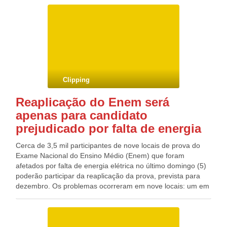
musicais, histórias e teatro. A programação começa hoje (8)
e vai até sexta-feira (10). O eixo condutor das atividades
segue uma construção elaborada nas últimas duas edições
do festival, como explica o coordenador da programação
cultural da Fundação Tide Setubal, Inácio Pereira.
Clipping
Reaplicação do Enem será
apenas para candidato
prejudicado por falta de energia
Cerca de 3,5 mil participantes de nove locais de prova do
Exame Nacional do Ensino Médio (Enem) que foram
afetados por falta de energia elétrica no último domingo (5)
poderão participar da reaplicação da prova, prevista para
dezembro. Os problemas ocorreram em nove locais: um em
Olinda (PE), um em Teresina (PI), e em sete endereços em
Uruaçu (GO). Os alunos afetados poderão refazer a prova
no dia 12 de dezembro e devem fazer a prova de
matemática e ciências da natureza no próximo domingo