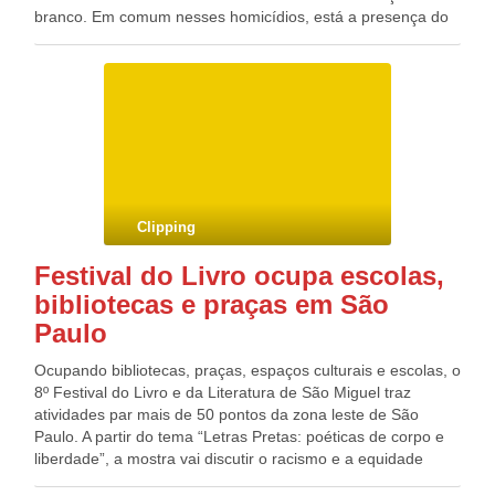
branco. Em comum nesses homicídios, está a presença do
racismo, segundo a Organização das Nações Unidas (ONU).
Essa é a premissa da campanha Vidas Negras, lançada pela
entidade hoje (7) em Brasília. O objetivo da iniciativa é
chamar a atenção de governos, parlamentos, tribunais,
organizações e da sociedade para o problema da violência
contra essa parcela que já representa 54% dos brasileiros.
De acordo com dados da ONU, enquanto nesse grupo a
taxa de homicídios cresceu 18% de 2005 a 2015, com
relação aos demais brasileiros, ela caiu 12%.
Clipping
Festival do Livro ocupa escolas,
bibliotecas e praças em São
Paulo
Ocupando bibliotecas, praças, espaços culturais e escolas, o
8º Festival do Livro e da Literatura de São Miguel traz
atividades par mais de 50 pontos da zona leste de São
Paulo. A partir do tema “Letras Pretas: poéticas de corpo e
liberdade”, a mostra vai discutir o racismo e a equidade
racial na produção literária com debates, apresentações