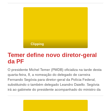
alcançados, descritos como “um milagre histórico” pelo
representante chinês, incluem, entre outros setores, o
energético, automobilístico, tecnológico e aeronáutico. Entre
eles, destaca-se o acordo envolvendo três companhias
estatais chinesas (China Petrochemical Group, China
Investment Corporation e Bank of China) para a exploração
e extração de gás no Alasca, no valor de US$ 43 bilhões.
Por outro lado, a empresa americana Boeing e a China
Aviation Supplies Holding Company acordaram em produzir
Clipping
aeronaves no valor de US$ 37 bilhões.
Temer define novo diretor-geral
da PF
O presidente Michel Temer (PMDB) oficializa na tarde desta
quarta-feira, 8, a nomeação do delegado de carreira
Fernando Segóvia para diretor-geral da Polícia Federal,
substituindo o também delegado Leandro Daiello. Segóvia
irá ao gabinete do presidente acompanhado do ministro da
Justiça, Torquato Jardim, a quem a PF é subordinada. O
governo assume o compromisso de não haver nenhuma
mudança e interferência nos rumos da Lava Jato. A saída de
Daiello vem sendo negociada desde quando Alexandre de