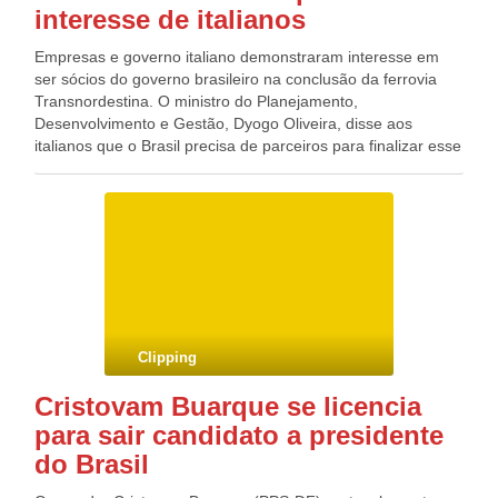
interesse de italianos
Empresas e governo italiano demonstraram interesse em
ser sócios do governo brasileiro na conclusão da ferrovia
Transnordestina. O ministro do Planejamento,
Desenvolvimento e Gestão, Dyogo Oliveira, disse aos
italianos que o Brasil precisa de parceiros para finalizar esse
projeto que hoje tem a Valec como a responsável pela
construção. “A Transnordestina é um projeto interessante e
viável porque movimentará soja e minérios. No entanto,
precisamos de aumento de recursos de parceiros privados”,
disse Dyogo Oliveira durante reunião com o ministro de
Infraestrutura e Transportes da Itália, Graziano Delrio. A
Transnordestina é um dos 89 projetos apresentados pela
comitiva brasileira aos empresários estrangeiros em viagem
à Europa. A Ferrovia del Estado foi uma das que manifestou
Clipping
interesse na Transnordestina. Hoje, a Itália é um importante
parceiro brasileiro com cerca de 900 empresas atuando no
Cristovam Buarque se licencia
Brasil e com interesse cada vez mais crescente em explorar
para sair candidato a presidente
a expansão da infraestrutura nacional em aeroportos, setor
energético, ferrovias, portos e rodovias.
do Brasil