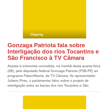
ficaram em 26% em outubro deste ano, patamar abaixo dos
26,5% de setembro deste ano, mas acima dos 24,7% de
outubro do ano passado. Já os consumidores que não
conseguirão pagar suas dívidas ou contas ficaram em
10,1%. Em setembro deste ano, o percentual havia sido
10,9%. Em outubro do ano passado, a taxa foi 9,8%. O
tempo médio com pagamento em atraso ficou em 63,8 dias.
Clipping
Gonzaga Patriota fala sobre
Interligação dos rios Tocantins e
São Francisco à TV Câmara
Assista à entrevista concedida, na manhã desta quarta-feira
(08), pelo deputado federal Gonzaga Patriota (PSB-PE) ao
programa PalavrAberta, da TV Câmara. Ao apresentador
Juliano Pires, o parlamentar falou sobre o projeto de
interligação entre as bacias dos rios Tocantins e São
Francisco, aprovado em caráter conclusivo na Câmara e
que agora tramita no Senado. Fonte: TV Câmara |
ParlaBrasil