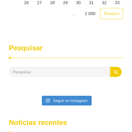
26
27
28
29
30
31
32
33
saúde contratados a partir da entrada em vigor da Lei nº
9.656 de 1998, ou àqueles que foram adaptados à lei.
…
2.090
Próximo
Pesquisar
Seguir no Instagram
Notícias recentes