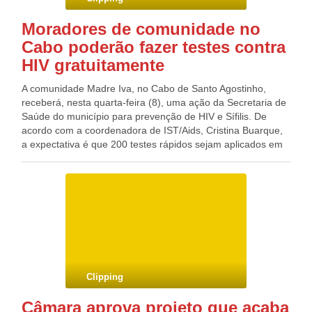
Moradores de comunidade no
Cabo poderão fazer testes contra
HIV gratuitamente
A comunidade Madre Iva, no Cabo de Santo Agostinho,
receberá, nesta quarta-feira (8), uma ação da Secretaria de
Saúde do município para prevenção de HIV e Sífilis. De
acordo com a coordenadora de IST/Aids, Cristina Buarque,
a expectativa é que 200 testes rápidos sejam aplicados em
moradores da comunidade. As gestantes terão atendimento
prioritário, uma vez que a doença pode ser passada de mãe
para filho, ainda no útero. Cristina Buarque ressalta, ainda,
que se a pessoa teve relações sexuais sem o uso de
preservativos é importante que faça os exames. Serviço:
Local: Associação dos Moradores da Comunidade Madre
Iva Data: 8 de novembro, quarta-feira Horário: das 9h às
13h
Clipping
Câmara aprova projeto que acaba