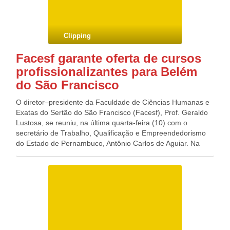
desentender com demais integrantes do governo.
Clipping
Facesf garante oferta de cursos
profissionalizantes para Belém
do São Francisco
O diretor–presidente da Faculdade de Ciências Humanas e
Exatas do Sertão do São Francisco (Facesf), Prof. Geraldo
Lustosa, se reuniu, na última quarta-feira (10) com o
secretário de Trabalho, Qualificação e Empreendedorismo
do Estado de Pernambuco, Antônio Carlos de Aguiar. Na
oportunidade foi discutida a oferta de cursos de
aperfeiçoamento e treinamento aos moradores de Belém do
São Francisco. O secretário garantiu que uma equipe da
Secretaria do Trabalho realizará visita ao município para
fazer um levantamento das necessidades locais e
preparação de cursos e qualificações ao comércio,
comerciários, hoteleiros e população em geral.