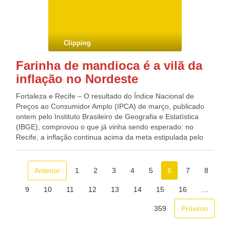
Clipping
Farinha de mandioca é a vilã da
inflação no Nordeste
Fortaleza e Recife – O resultado do Índice Nacional de
Preços ao Consumidor Amplo (IPCA) de março, publicado
ontem pelo Instituto Brasileiro de Geografia e Estatística
(IBGE), comprovou o que já vinha sendo esperado: no
Recife, a inflação continua acima da meta estipulada pelo
governo. Apesar de ter havido uma leve diminuição – de
7,44% no acumulado até fevereiro para 7,33% no
acumulado até março –, a taxa continua acima do que foi
Anterior
1
2
3
4
5
6
7
8
estipulado como ideal pelas autoridades monetárias. Na
comparação mensal, o IPCA na capital pernambucana
9
10
11
12
13
14
15
16
…
passou de 0,98% em fevereiro para os atuais 0,37%. No
359
Próximo
ano, a alta acumulada até agora é de 2,27%.