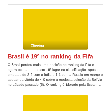
aparecem acaba retardando o início do tratamento da
doença que é lembrada nesta quinta-feira (11), Dia Mundial
da Doença de Parkinson. Com uma evolução progressiva, a
doença começa a se manifestar na maioria das vezes entre
os 50 e 60 anos. Como ela não possui nenhum indicador
biológico que possa ser apontado em exames ou
tomografias, o diagnóstico clínico é feito por um
neurologista, que observa três principais sintomas: tremor
dos membros em repouso, lentidão e rigidez nos
Clipping
movimentos, chamados de parkinsonismo.
Brasil é 19º no ranking da Fifa
O Brasil perdeu mais uma posição no ranking da Fifa e
agora ocupa o modesto 19º lugar na classificação, após os
empates de 2-2 com a Itália e 1-1 com a Rússia em março e
apesar da vitória de 4-0 sobre a modesta seleção da Bolívia
no sábado passado (6). O ranking é liderado pela Espanha,
seguida por Alemanha e Argentina. O destaque do mês foi a
Croácia, que subiu cinco posições e agora ocupa o quarto
lugar. Ranking da Fifa em 11 de abril: