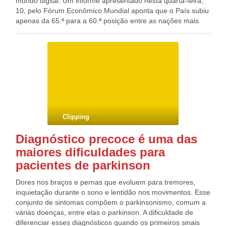
mundo digital. Um informe apresentado nesta quarta-feira,
10, pelo Fórum Econômico Mundial aponta que o País subiu
apenas da 65.ª para a 60.ª posição entre as nações mais
preparadas para aproveitar as novas tecnologias em seu
crescimento. Além do ranking sobre capacidade de
adaptação ao mundo digital, o Fórum divulgou outros dois,
referentes ao ensino de matemática e de ciências. Entre os
144 países avaliados, o Brasil aparece no 116.º lugar em
educação, atrás, por exemplo, de Chade, Suazilândia e
Azerbaijão. Em ciências, Venezuela, Lesoto, Uruguai e
Tanzânia estão melhores posicionados no ranking que o
Brasil, que ocupa a 132.ª posição.
Clipping
Diagnóstico precoce é uma das
maiores dificuldades para
pacientes de parkinson
Dores nos braços e pernas que evoluem para tremores,
inquietação durante o sono e lentidão nos movimentos. Esse
conjunto de sintomas compõem o parkinsonismo, comum a
várias doenças, entre elas o parkinson. A dificuldade de
diferenciar esses diagnósticos quando os primeiros sinais