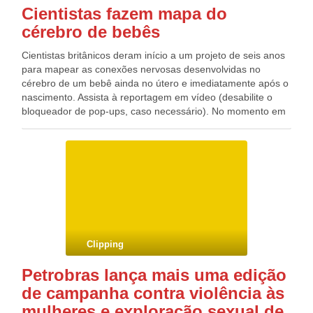
Cientistas fazem mapa do
cérebro de bebês
Cientistas britânicos deram início a um projeto de seis anos
para mapear as conexões nervosas desenvolvidas no
cérebro de um bebê ainda no útero e imediatamente após o
nascimento. Assista à reportagem em vídeo (desabilite o
bloqueador de pop-ups, caso necessário). No momento em
que um bebê respira pela primeira vez, muitas das principais
ligações no cérebro já estarão feitas. Cientistas acreditam
que a forma como esta enorme rede de ligações se
estabelece tem impacto no desenvolvimento de certos
problemas como o autismo. Pesquisadores do Guy’s and St
Thomas’ Hospital, do King’s College de Londres, do Imperial
College e da Universidade de Oxford querem produzir um
diagrama que mostre como o cérebro cresce, a um nível de
detalhe que dizem ter sido impossível de se obter até agora.
Clipping
Imagens do cérebro são cortesia do Centre for the
Developing Brain, do King’s College de Londres. Fonte: G1
Petrobras lança mais uma edição
Blog do Deputado Federal GONZAGA PATRIOTA (PSB/PE)
de campanha contra violência às
mulheres e exploração sexual de