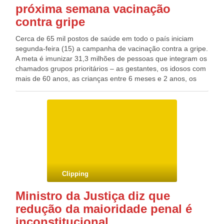
próxima semana vacinação
mais de 70 mil pessoas que vivem em Serra Talhada/PE e já
deverá atender a outras cidades nos próximos meses.
contra gripe
Cerca de 65 mil postos de saúde em todo o país iniciam
segunda-feira (15) a campanha de vacinação contra a gripe.
A meta é imunizar 31,3 milhões de pessoas que integram os
chamados grupos prioritários – as gestantes, os idosos com
mais de 60 anos, as crianças entre 6 meses e 2 anos, os
profissionais de saúde, índios, a população carcerária e os
doentes crônicos. Este ano, mulheres em período de
puerpério (até 45 dias após o parto) também vão receber a
dose. Outra novidade é que pacientes com doenças
crônicas podem ser imunizados nos postos de saúde e não
apenas nos centros de referência. Basta apresentar uma
prescrição médica no ato da vacinação. A campanha segue
até o dia 26 de abril. Serão distribuídas cerca de 43 milhões
de doses que, este ano, protegem contra os seguintes
Clipping
subtipos de influenza: A (H1N1) ou gripe suína, A (H3N2) e
B. Fonte: Agência Brasil Blog do Deputado Federal
Ministro da Justiça diz que
GONZAGA PATRIOTA (PSB/PE)
redução da maioridade penal é
inconstitucional