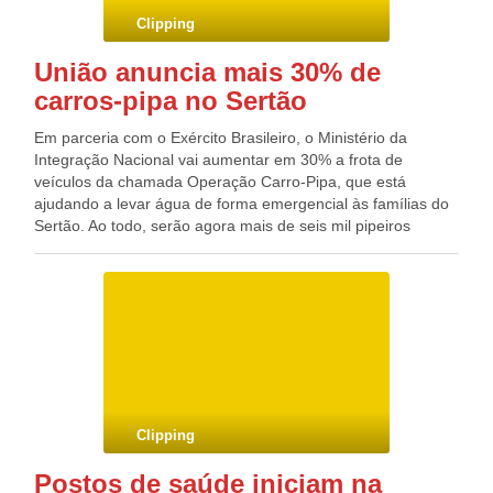
Clipping
União anuncia mais 30% de
carros-pipa no Sertão
Em parceria com o Exército Brasileiro, o Ministério da
Integração Nacional vai aumentar em 30% a frota de
veículos da chamada Operação Carro-Pipa, que está
ajudando a levar água de forma emergencial às famílias do
Sertão. Ao todo, serão agora mais de seis mil pipeiros
trabalhando em todo o Nordeste. Apenas em Pernambuco já
são 826 veículos circulando em 92 municípios, com uma
população atendida de 578.943 pessoas. Em todo o
semiárido, mais de 3,5 milhões de pessoas são atendidas
por carros-pipa em 763 municípios. Paralelo as ações
emergenciais, o Ministério da Integração Nacional está
investindo em obras estruturantes, como canais e adutoras,
para resolver o problema da seca no semiárido brasileiro. A
Adutora do Pajeú, que cruza boa parte do Sertão
Clipping
pernambucano até a Paraíba, é um exemplo disto. Com
primeiro trecho lançado no mês passado, o
Postos de saúde iniciam na
empreendimento resolveu o problema de racionamento para