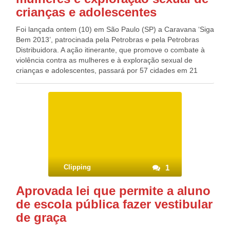
crianças e adolescentes
Foi lançada ontem (10) em São Paulo (SP) a Caravana ‘Siga
Bem 2013’, patrocinada pela Petrobras e pela Petrobras
Distribuidora. A ação itinerante, que promove o combate à
violência contra as mulheres e à exploração sexual de
crianças e adolescentes, passará por 57 cidades em 21
estados brasileiros, de abril a dezembro. Considerada a
maior ação de responsabilidade social itinerante da América
Latina, a caravana vai percorrer mais de 21 mil quilômetros
de estradas federais. Em cada parada, em 42 postos da
Petrobras espalhados pelo Brasil, serão realizadas
palestras, debates, vídeos e filmes sobre a importância de
garantir os direitos da criança e do adolescente, além de
ações educativas voltadas para a segurança nas rodovias,
em parceria com a Polícia Rodoviária Federal. O projeto
Clipping
1
‘Siga Bem Criança’ comemora uma década este ano. A
iniciativa faz parte de um conjunto de ações integradas com
Aprovada lei que permite a aluno
parceiros como a Secretaria de Direitos Humanos,
de escola pública fazer vestibular
Secretaria de Políticas para as Mulheres da Presidência da
República e a Polícia Rodoviária Federal (PRF).
de graça