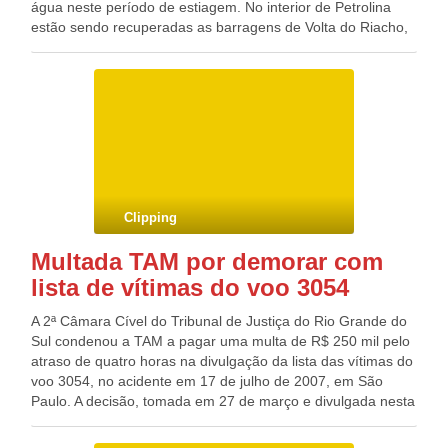
água neste período de estiagem. No interior de Petrolina
estão sendo recuperadas as barragens de Volta do Riacho,
Água Branca, Deserto e Soledade, onde mora Antonio de
Souza Neto, que também está trabalhando na recuperação
da barragem. “É bom poder ajudar aqui. Essa é a obra que
a gente precisava. Vai ajudar demais. Agora vamos poder
cultivar o pasto, batata e também alimentar nossos animais”,
disse Antonio. Além de Petrolina, a Codevasf também está
reformando barragens em Floresta, Salgueiro e Santa
Filomena. Ao todo, estão sendo investidos cerca de R$ 2
milhões. A previsão é que em meados do segundo semestre
Clipping
deste ano as obras sejam finalizadas. As informações são
do Setor de Comunicação e Promoção Institucional da
Multada TAM por demorar com
Codevasf. [F] Divulgação/Codevasf Blog do Deputado
lista de vítimas do voo 3054
Federal GONZAGA PATRIOTA (PSB/PE)
A 2ª Câmara Cível do Tribunal de Justiça do Rio Grande do
Sul condenou a TAM a pagar uma multa de R$ 250 mil pelo
atraso de quatro horas na divulgação da lista das vítimas do
voo 3054, no acidente em 17 de julho de 2007, em São
Paulo. A decisão, tomada em 27 de março e divulgada nesta
quinta-feira (11), negou recursos da companhia aérea
contra a sentença de primeiro grau. A empresa queria a