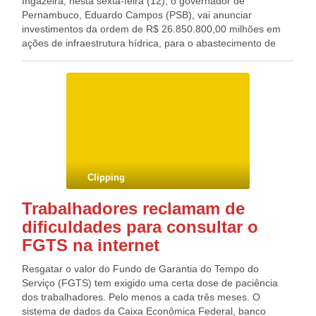
Ingazeira, nesta sexta-feira (12), o governador de
Pernambuco, Eduardo Campos (PSB), vai anunciar
investimentos da ordem de R$ 26.850.800,00 milhões em
ações de infraestrutura hídrica, para o abastecimento de
água no Sertão do Pajeú. As ações, realizadas em parceria
com o governo federal, beneficiarão 15 mil famílias de 17
municípios. Dentre as medidas, está a implantação de 119
sistemas de abastecimento de água domiciliar, beneficiando
4,8 mil famílias com investimento de R$ 16,5 milhões.
Também estão previstos recursos da ordem de R$ 4,3
milhões para perfuração e instalação de 255 poços
artesianos, beneficiando 5,1 mil famílias.
Clipping
Trabalhadores reclamam de
dificuldades para consultar o
FGTS na internet
Resgatar o valor do Fundo de Garantia do Tempo do
Serviço (FGTS) tem exigido uma certa dose de paciência
dos trabalhadores. Pelo menos a cada três meses. O
sistema de dados da Caixa Econômica Federal, banco