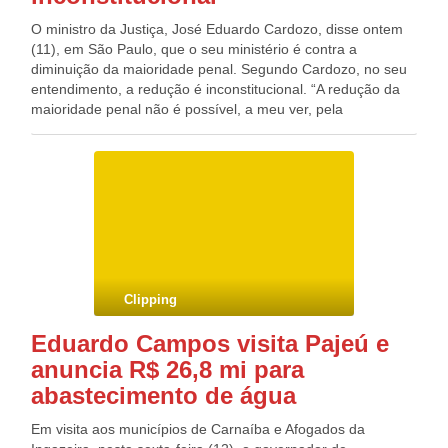
O ministro da Justiça, José Eduardo Cardozo, disse ontem
(11), em São Paulo, que o seu ministério é contra a
diminuição da maioridade penal. Segundo Cardozo, no seu
entendimento, a redução é inconstitucional. “A redução da
maioridade penal não é possível, a meu ver, pela
Constituição Federal. O Ministério da Justiça tem uma
posição contrária à redução, inclusive porque é
inconstitucional. Em relação a outras propostas, eu vou me
reservar o direito de analisá-las após o seu envio”, disse,
após participar esta tarde de uma audiência pública na
Assembleia Legislativa de São Paulo (Alesp) sobre
programas federais de segurança. A ideia de mudanças na
maioridade penal foi proposta hoje pelo governador de São
Paulo Geraldo Alckmin. Ele declarou que pretende enviar ao
Clipping
Congresso Nacional um projeto para tornar mais rígido o
Estatuto da Criança e do Adolescente. A proposta do
Eduardo Campos visita Pajeú e
governador é que adolescentes que tenham cometido
anuncia R$ 26,8 mi para
crimes e tenham completado 18 anos não fiquem mais na
Fundação Casa. O governador também defendeu penas
abastecimento de água
maiores para os crimes graves ou reincidentes.
Em visita aos municípios de Carnaíba e Afogados da