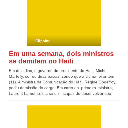
inaplicabilidade do Código de Defesa do Consumidor para o
caso e a suspensão da exigibilidade do pagamento, e pelo
Estado, que tentava manter a multa inicial, estabelecida pelo
Procon, de R$ 971 mil. O valor estabelecido deve ser
revertido ao Fundo Estadual de Defesa do Consumidor. As
partes ainda podem recorrer.
Clipping
Em uma semana, dois ministros
se demitem no Haiti
Em dois dias, o governo do presidente do Haiti, Michel
Martelly, sofreu duas baixas, sendo que a última foi ontem
(11). A ministra da Comunicação do Haiti, Régine Godefroy,
pediu demissão do cargo. Em carta ao primeiro-ministro,
Laurent Lamothe, ela se diz incapaz de desenvolver seu
trabalho com “rigor, honra e integridade” em decorrência
das dificuldades que enfrenta. Godefroy foi designada por
Lamothe há três meses. Anteontem (10) o ministra de
Economia e Finanças do Haiti, Marie Carmelle Jean-Marie,
pediu demissão. Há menos de um ano no cargo, Jean-
Marie, segundo informações não oficiais, passou a se