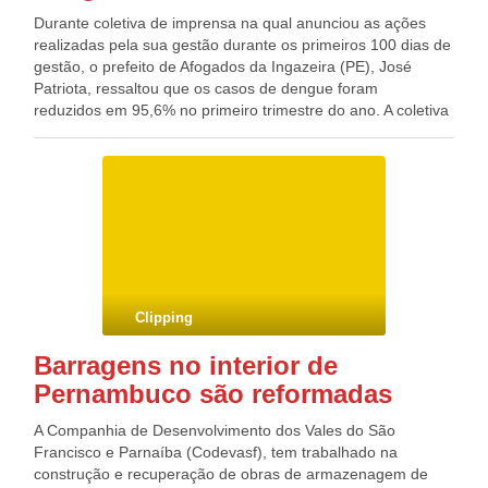
Durante coletiva de imprensa na qual anunciou as ações
realizadas pela sua gestão durante os primeiros 100 dias de
gestão, o prefeito de Afogados da Ingazeira (PE), José
Patriota, ressaltou que os casos de dengue foram
reduzidos em 95,6% no primeiro trimestre do ano. A coletiva
aconteceu na manhã da quinta-feira (11), no auditório da
Secretaria Municipal de Educação. Entre outras ações,
Patriota destacou a entrega de brinquedos e jogos
educativos a 1.200 crianças das creches do município,
aquisição de dois ônibus para transporte escolar,
recuperação de 151 quilômetros de estradas na zona
rural, escavação de 72 cacimbas, implantação dos projetos
Cineclube nos bairros e Praça Conectada (internet gratuita
nas praças, com 10 MB de velocidade), além do
Clipping
atendimento noturno nos Programas de Saúde da Família
(PSF’s), que foi implantado para suprir as necessidades de
Barragens no interior de
quem trabalha durante o dia – ação pioneira em
Pernambuco são reformadas
Pernambuco.
A Companhia de Desenvolvimento dos Vales do São
Francisco e Parnaíba (Codevasf), tem trabalhado na
construção e recuperação de obras de armazenagem de