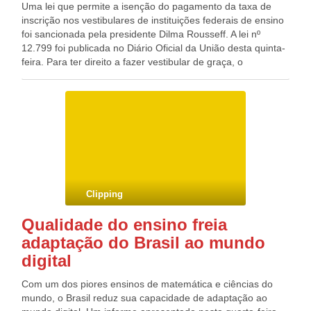
Uma lei que permite a isenção do pagamento da taxa de
inscrição nos vestibulares de instituições federais de ensino
foi sancionada pela presidente Dilma Rousseff. A lei nº
12.799 foi publicada no Diário Oficial da União desta quinta-
feira. Para ter direito a fazer vestibular de graça, o
estudante deve ter cursado todo o ensino médio em escola
da rede pública ou como bolsista integral em escola da rede
privada e também ter renda familiar per capta de até 1,5
salário mínimo. A lei determina que as instituições federais
de educação superior deverão adotar critérios para a
isenção total e parcial do pagamento de taxas de inscrição
nos vestibulares, levando em conta a “carência
socioeconômica” dos candidatos.
Clipping
Qualidade do ensino freia
adaptação do Brasil ao mundo
digital
Com um dos piores ensinos de matemática e ciências do
mundo, o Brasil reduz sua capacidade de adaptação ao