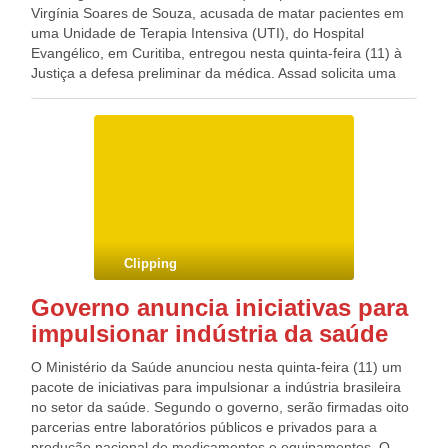
Virgínia Soares de Souza, acusada de matar pacientes em
uma Unidade de Terapia Intensiva (UTI), do Hospital
Evangélico, em Curitiba, entregou nesta quinta-feira (11) à
Justiça a defesa preliminar da médica. Assad solicita uma
comissão de peritos técnicos, a impugnação dos prontuários
e a exumação de todos os cadáveres citados no processo.
Além disso, segundo ele, o processo tem erros. Procurada
pelo G1, a Polícia Civil do Paraná informou que não irá se
pronunciar. Virgínia Soares de Souza foi presa em 19 de
fevereiro deste ano. Ela e mais sete pessoas foram
acusadas pelo Ministério Público de homicídio com duas
qualificações e formação de quadrilha, sendo que cinco
chegaram a ser presas. Virgínia Soares de Souza foi a
Clipping
última entre os envolvidos a conquistar a liberdade. O
processo tem como base uma investigação do Núcleo de
Governo anuncia iniciativas para
Repressão aos Crimes contra a Saúde (Nucrisa) que assim
impulsionar indústria da saúde
que se tornou pública provocou uma série de denúncias de
ex-funcionários do hospital e de familiares de pacientes.
O Ministério da Saúde anunciou nesta quinta-feira (11) um
Conforme a acusação, os pacientes foram mortos por
pacote de iniciativas para impulsionar a indústria brasileira
asfixia, com uso do medicamento Pavulon e diminuição de
no setor da saúde. Segundo o governo, serão firmadas oito
oxigênio no respirador artificial.
parcerias entre laboratórios públicos e privados para a
produção nacional de medicamentos e equipamentos. O