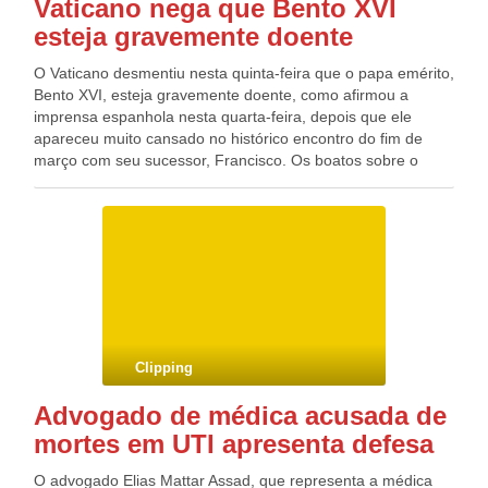
Vaticano nega que Bento XVI
esteja gravemente doente
O Vaticano desmentiu nesta quinta-feira que o papa emérito,
Bento XVI, esteja gravemente doente, como afirmou a
imprensa espanhola nesta quarta-feira, depois que ele
apareceu muito cansado no histórico encontro do fim de
março com seu sucessor, Francisco. Os boatos sobre o
grave estado de saúde do primeiro papa a renunciara na
era moderna ganharam força pelas dificuldades que Bento
XVI mostrou ao caminhar, encurvado e ajudado por uma
bengala, para receber em 24 de março Francisco na
residência de verão de Castel Gandolfo, onde se retirou
para meditar e rezar em 28 de fevereiro. Segundo uma
veterana jornalista espanhola, autora de vários livros sobre
o Vaticano, as notícia sobre o estado de saúde do papa
emérito são que “está bastante mal” e “tem algo grave”, sem
Clipping
revelar detalhes.
Advogado de médica acusada de
mortes em UTI apresenta defesa
O advogado Elias Mattar Assad, que representa a médica