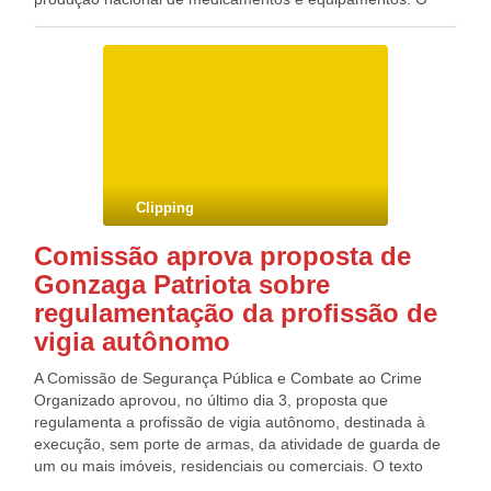
governo também anunciou que vai oferecer R$ 7 bilhões
para concessão de crédito a empresas brasileiras com
projetos inovadores no campo da saúde, além da injeção de
R$ 1,3 bilhão na infraestrutura em laboratórios públicos. O
anunciou foi feito em reunião do Comitê Executivo e
Conselho de Competitividade do Complexo da Saúde
ocorrida nesta quinta na sede da Federação das Indústrias
do Estado de São Paulo (Fiesp).
Clipping
Comissão aprova proposta de
Gonzaga Patriota sobre
regulamentação da profissão de
vigia autônomo
A Comissão de Segurança Pública e Combate ao Crime
Organizado aprovou, no último dia 3, proposta que
regulamenta a profissão de vigia autônomo, destinada à
execução, sem porte de armas, da atividade de guarda de
um ou mais imóveis, residenciais ou comerciais. O texto
aprovado é o substitutivo do relator, deputado Gonzaga