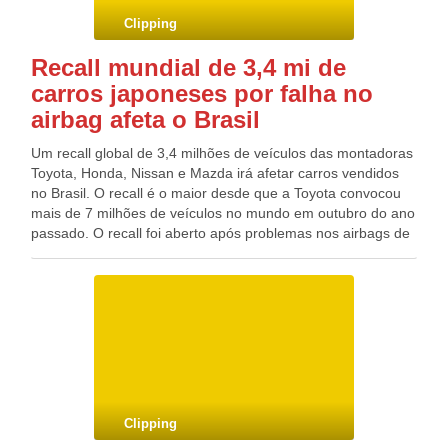
Clipping
Recall mundial de 3,4 mi de
carros japoneses por falha no
airbag afeta o Brasil
Um recall global de 3,4 milhões de veículos das montadoras
Toyota, Honda, Nissan e Mazda irá afetar carros vendidos
no Brasil. O recall é o maior desde que a Toyota convocou
mais de 7 milhões de veículos no mundo em outubro do ano
passado. O recall foi aberto após problemas nos airbags de
carros das quatro marcas, fabricados pela empresa
japonesa Takata, terem causado pelo menos cinco
incidentes de mau funcionamento. De acordo com as
montadoras, os airbags podem se incendiar ou ferir
passageiros. A Takata é a segunda maior fornecedora
mundial do componente e também de cintos de segurança.
Clipping