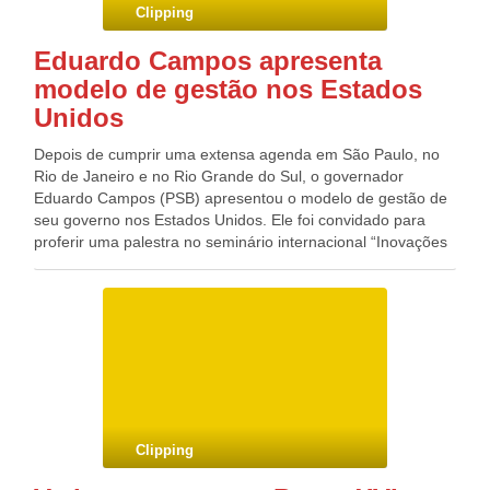
Clipping
Eduardo Campos apresenta
modelo de gestão nos Estados
Unidos
Depois de cumprir uma extensa agenda em São Paulo, no
Rio de Janeiro e no Rio Grande do Sul, o governador
Eduardo Campos (PSB) apresentou o modelo de gestão de
seu governo nos Estados Unidos. Ele foi convidado para
proferir uma palestra no seminário internacional “Inovações
no setor público”, organizado pela Divisão de Capacidade In
stitucional de Estado do Banco Interamericano de
Desenvolvimento (BID), realizado em Washington D.C. Na
oportunidade, o governador debateu sobre os instrumentos
de gestão desenvolvidos ao longo de seus dois governos e
mostrou os principais resultados alcançados em áreas
fundamentais para o estado, como o desenvolvimento
econômico, geração de empregos, saúde, segurança e
educação.
Clipping