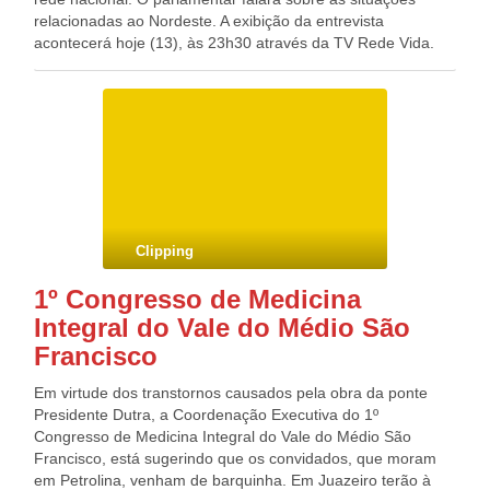
de julho está quase 100% vendido. Se o consumidor estiver
relacionadas ao Nordeste. A exibição da entrevista
procurando um destino internacional será difícil embarcar,
acontecerá hoje (13), às 23h30 através da TV Rede Vida.
mas se for nacional, está mais tranquilo porque há
Contamos com a sua audiência. Blog do Deputado Federal
bastantes lugares. Fonte: R7 Blog do Deputado Federal
GONZAGA PATRIOTA (PSB/PE)
GONZAGA PATRIOTA (PSB/PE)
Clipping
1º Congresso de Medicina
Integral do Vale do Médio São
Francisco
Em virtude dos transtornos causados pela obra da ponte
Presidente Dutra, a Coordenação Executiva do 1º
Congresso de Medicina Integral do Vale do Médio São
Francisco, está sugerindo que os convidados, que moram
em Petrolina, venham de barquinha. Em Juazeiro terão à