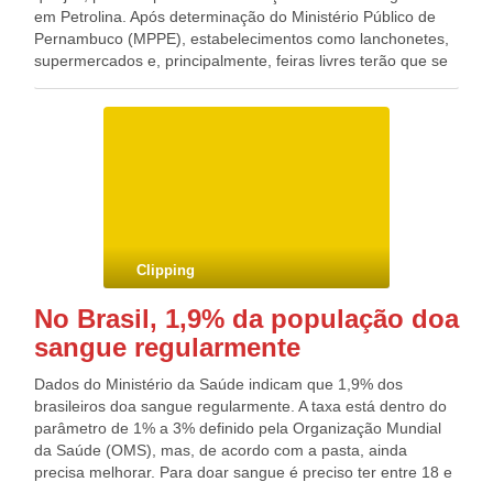
em Petrolina. Após determinação do Ministério Público de
Pernambuco (MPPE), estabelecimentos como lanchonetes,
supermercados e, principalmente, feiras livres terão que se
adequar e vender somente produtos com o registro dos
órgãos responsáveis. De acordo com o gerente da Vigilância
Sanitária de Petrolina, Jarbas Costa, após uma reunião com
representantes de diversos órgãos foi repassada a
recomendação do MPPE para que fossem ampliadas as
vistorias nos ambientes que comercializam esse tipo de
produtos. A partir desta quarta-feira (15), nenhum produto
de origem animal deve estar à venda sem possuir registro,
Selo de Inspeção Estadual (SIE) ou Selo de Inspeção
Clipping
Federal (SIF). As feiras livres receberam visitas de equipes
da Vigilância que informaram sobre as medidas que devem
No Brasil, 1,9% da população doa
ser adotadas para o cumprimento das normas. “Todos eles
sangue regularmente
foram notificados e estão cientes da situação. Bares,
lanchonetes também já sabem disso”, comentou Jarbas. Ele
Dados do Ministério da Saúde indicam que 1,9% dos
informou que as feiras completam um trabalho realizado em
brasileiros doa sangue regularmente. A taxa está dentro do
diferentes estabelecimentos. “O Ministério Público também
parâmetro de 1% a 3% definido pela Organização Mundial
abriu os olhos para a questão das feiras. Existe a venda, a
da Saúde (OMS), mas, de acordo com a pasta, ainda
compra por parte da comunidade e por isso, resolveu
precisa melhorar. Para doar sangue é preciso ter entre 18 e
montar essa ação conjunta”. Inicialmente, ficou determinada