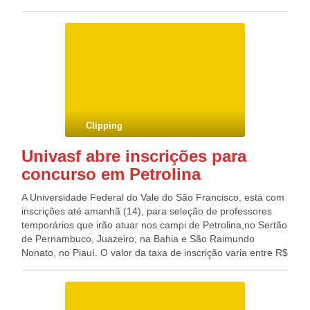
disposição uma van que fará o deslocamento até o Grande
Hotel, local que acontecerá o lançamento. A Van estará
estacionada em frente ao Restaurante do “M”, das 07:30h
às 07:50h, fazendo o translado. Blog do Deputado Federal
GONZAGA PATRIOTA (PSB/PE)
Clipping
Univasf abre inscrições para
concurso em Petrolina
A Universidade Federal do Vale do São Francisco, está com
inscrições até amanhã (14), para seleção de professores
temporários que irão atuar nos campi de Petrolina,no Sertão
de Pernambuco, Juazeiro, na Bahia e São Raimundo
Nonato, no Piauí. O valor da taxa de inscrição varia entre R$
40 e R$ 55. As provas didáticas e de títulos estão
agendadas para os dias 21 e 22 de junho. Informações e
edital podem ser vistos no endereço eletrônico da instituição
(ver aqui). Ao todo, são disponibilizadas 36 vagas