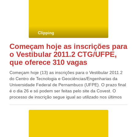
distribuídas nas áreas de Artes Visuais, Ciências Sociais,
Farmácia, Ciências Biológicas, Engenharia Agrícola e
Educação Física. Blog do Deputado Federal GONZAGA
PATRIOTA (PSB/PE)
Clipping
Começam hoje as inscrições para
o Vestibular 2011.2 CTG/UFPE,
que oferece 310 vagas
Começam hoje (13) as inscrições para o Vestibular 2011.2
do Centro de Tecnologia e Geociências/Engenharias da
Universidade Federal de Pernambuco (UFPE). O prazo final
é o dia 26 e só podem ser feitas pelo site da Covest. O
processo de inscrição segue igual ao utilizado nos últimos
vestibulares. O candidato terá que preencher o formulário
eletrônico e imprimir uma Guia de Recolhimento da União
no valor de R$ 70,00. A taxa deverá ser paga em qualquer
agência do Banco do Brasil até o dia 22 de junho. A
solicitação de isenção deverá ser feita entre os dias 13 e 15
de junho, exclusivamente pelo site. Os beneficiados serão