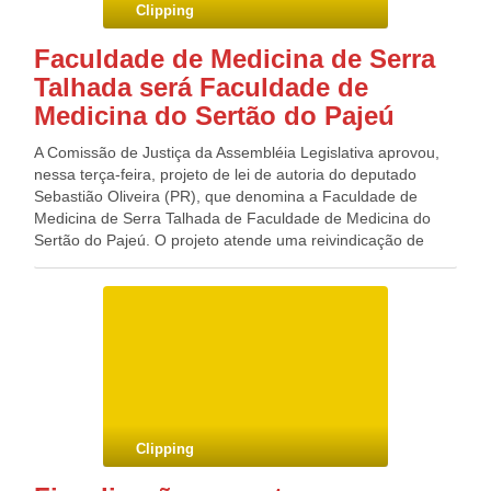
Clipping
consequências das práticas de intimidação e agressão na
comunidade escolar. Para o senador Aloysio Nunes Ferreira
Faculdade de Medicina de Serra
(PSDB-SP), relator do projeto, a prática do bullying
Talhada será Faculdade de
“preocupa a todos os que, na vida conturbada e cada vez
mais anônima das sociedades contemporâneas, percebem
Medicina do Sertão do Pajeú
a presença e a gravidade desses comportamentos
recorrentes de intimidação e de agressão de que são
A Comissão de Justiça da Assembléia Legislativa aprovou,
vítimas principalmente as crianças e cidadãos tidos como
nessa terça-feira, projeto de lei de autoria do deputado
‘diferentes’”. Blog do Deputado Federal GONZAGA
Sebastião Oliveira (PR), que denomina a Faculdade de
PATRIOTA (PSB/PE)
Medicina de Serra Talhada de Faculdade de Medicina do
Sertão do Pajeú. O projeto atende uma reivindicação de
lideranças políticas de dezessete municípios feita pelas
próprias lideranças ao governador Eduardo Campos, por
ocasião do seminário Todos por Pernambuco naquele
município .Ao falar sobre o projeto, o parlamentar
agradeceu o empenho do governador em honrar mais um
compromisso com a população do Sertão do Pajeú. Blog
do Deputado Federal GONZAGA PATRIOTA (PSB/PE)
Clipping