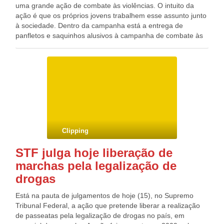
uma grande ação de combate às violências. O intuito da
Trabalho e Emprego, e considerando a gravidade das
ação é que os próprios jovens trabalhem esse assunto junto
irregularidades, o MPT estudará as próximas medidas
à sociedade. Dentro da campanha está a entrega de
administrativas e judiciais a serem adotadas para garantir
panfletos e saquinhos alusivos à campanha de combate às
aos trabalhadores melhores condições de trabalho. Fonte:
drogas nas ruas do município. A ação começa a partir das
Gazzeta Blog do Deputado Federal GONZAGA PATRIOTA
14 horas com concentração na Praça da Matriz. Contato:
(PSB/PE)
Maria Dulce – Secretária de Ação Social – (081) 9601-9704
Blog do Deputado Federal GONZAGA PATRIOTA (PSB/PE)
Clipping
STF julga hoje liberação de
marchas pela legalização de
drogas
Está na pauta de julgamentos de hoje (15), no Supremo
Tribunal Federal, a ação que pretende liberar a realização
de passeatas pela legalização de drogas no país, em