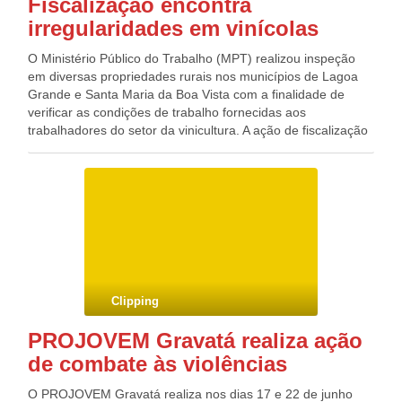
Fiscalização encontra
irregularidades em vinícolas
O Ministério Público do Trabalho (MPT) realizou inspeção
em diversas propriedades rurais nos municípios de Lagoa
Grande e Santa Maria da Boa Vista com a finalidade de
verificar as condições de trabalho fornecidas aos
trabalhadores do setor da vinicultura. A ação de fiscalização
foi feita em parceria com a Gerência Regional do Trabalho e
Emprego em Petrolina, nos dias 6 e 7 de junho. De acordo
com o procurador do Trabalho Ulisses Dias de Carvalho, as
mais graves irregularidades foram verificadas na Fazenda
Milano, onde está localizada a Vinícola do Vale do São
Francisco S.A., em Santa Maria da Boa Vista. Foram
identificados trabalhadores aplicando agrotóxicos sem a
devida utilização de equipamento de proteção individual e
sem treinamento adequado, frentes de trabalho sem
Clipping
instalações sanitárias fixas ou móveis em condições de uso,
atraso no pagamento de salários, não realização de exames
PROJOVEM Gravatá realiza ação
médicos nos trabalhadores, partes móveis de máquinas e
de combate às violências
equipamentos desprotegidas, falta do número adequado de
extintores, desvio de função, entre outras. Com base nos
O PROJOVEM Gravatá realiza nos dias 17 e 22 de junho
autos de infração que serão lavrados pela Gerência do