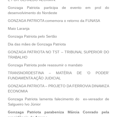
Planejamento de Juazeiro e coordenador da Fenagri, “nas
versões anteriores o evento cumpriu o papel de mostrar o
Gonzaga Patriota participa de evento em prol do
potencial de produção e de produtividade do Vale do São
desenvolvimento do Nordeste
Francisco, mas esse ano tem o diferencial que está no
GONZAGA PATRIOTA comemora o retorno da FUNASA
tema, “Novos tempos do agronegócio”, que mostra a
necessidade e a intenção da prefeitura e do governo do
Maio Laranja
Estado de agregar valor à produção, priorizando a
Gonzaga Patriota pelo Sertão
agroindustrialização”. Ele disse ainda que “nós queremos
também o fortalecimento da agricultura familiar dentro do
Dia das mães de Gonzaga Patriota
agronegócio”. A Fenagri 2011será realizada de 27 a 30 de
GONZAGA PATRIOTA NO TST – TRIBUNAL SUPERIOR DO
julho nos campus da Universidade Federal do Vale do São
TRABALHO
Francisco, Univasf, e da Universidade do Estado da Bahia,
Uneb, em Juazeiro-BA, organizada pela prefeitura municipal
Gonzaga Patriota pode reassumir o mandato
de Juazeiro e governo do Estado da Bahia, através da
TRANSNORDESTINA – MATÉRIA DE ‘O PODER’
Secretaria da Agricultura, com apoio da Associação
FUNDAMENTA AÇÃO JUDICIAL
Comercial, Industrial e Agrícola de Juazeiro – Aciaj. Ascom
Seagri Blog do Deputado Federal GONZAGA PATRIOTA
GONZAGA PATRIOTA – PROJETO DA FERROVIA DINAMIZA
(PSB/PE)
ECONOMIA
Gonzaga Patriota lamenta falecimento do ex-vereador de
Salgueiro Ivo Júnior
Gonzaga Patriota parabeniza Márcia Conrado pela