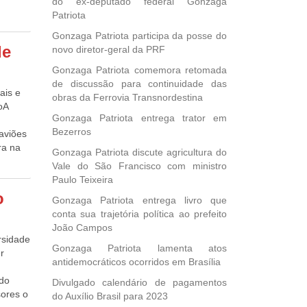
do ex-deputado federal Gonzaga
lidade
pas
tubro
Patriota
a a
 o
Gonzaga Patriota participa da posse do
ção de
hoje
 (TSEE)
de
novo diretor-geral da PRF
e
GE).
o. A
ndemia
Gonzaga Patriota comemora retomada
ica
érie
de discussão para continuidade das
ais e
res O
obras da Ferrovia Transnordestina
NPC
oA
Gonzaga Patriota entrega trator em
or
são de
Bezerros
1% e
aviões
ra na
,
Gonzaga Patriota discute agricultura do
% em
 de
ela dos
Vale do São Francisco com ministro
ta
Paulo Teixeira
o
 2021.
o
Gonzaga Patriota entrega livro que
minou
a da
conta sua trajetória política ao prefeito
mês
João Campos
o,
abalho
rsidade
64%,
Gonzaga Patriota lamenta atos
r
 na
eriais
antidemocráticos ocorridos em Brasília
o casco
dos
 do
Divulgado calendário de pagamentos
Janeiro
o
sores o
do Auxílio Brasil para 2023
tério
este