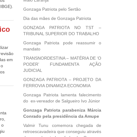
Maio Laranja
dos
e sexo
 (IBGE).
Gonzaga Patriota pelo Sertão
úde e
io de
Dia das mães de Gonzaga Patriota
grupos
os de
% mais
esses
ico
GONZAGA PATRIOTA NO TST –
8%,
ação
TRIBUNAL SUPERIOR DO TRABALHO
tens e
e dois
Gonzaga Patriota pode reassumir o
em
es
lizar
mandato
de
revisão
 que
u
TRANSNORDESTINA – MATÉRIA DE ‘O
adas em
glesa
penas
PODER’ FUNDAMENTA AÇÃO
 o
31%) e
 de
JUDICIAL
dos
32%
ena
ações
GONZAGA PATRIOTA – PROJETO DA
caiu
 crime
dos
FERROVIA DINAMIZA ECONOMIA
 com a
0 anos
opõe
Gonzaga Patriota lamenta falecimento
íveis
usão.
do ex-vereador de Salgueiro Ivo Júnior
ados a
 óleo
ém
o para
Gonzaga Patriota parabeniza Márcia
GE
enta
 de
Conrado pela presidência da Amupe
ta de
ra
ro,
ípio”,
 queda
eral,
 o
Valmir Tunu comemora chegada de
ário
giu
retroescavadeira que conseguiu através
ações
ento