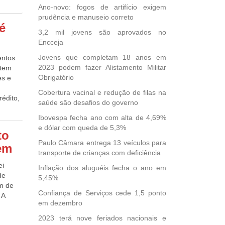
mizado
em.
do,
Ano-novo: fogos de artifício exigem
e
 levar
prudência e manuseio correto
acinas
nado
é
á no
m fase
3,2 mil jovens são aprovados no
a
caram
uma
Encceja
 de
, R$
ER2) e
eriais
Jovens que completam 18 anos em
entos
iência
com a
2023 podem fazer Alistamento Militar
 tem
ína é
 de
64%)
Obrigatório
es e
is.
a mão
,
Cobertura vacinal e redução de filas na
napi –
édito,
ica
saúde são desafios do governo
rada da
dução
e essas
riam
Ibovespa fecha ano com alta de 4,69%
das,
ar –
e dólar com queda de 5,3%
A
to
a do
a
Paulo Câmara entrega 13 veículos para
gem
ídas no
transporte de crianças com deficiência
ente
nçaram
ei
Inflação dos aluguéis fecha o ano em
unos de
 tende
de
5,45%
APE, no
ada
im de
s 8 às
xa dose
Confiança de Serviços cede 1,5 ponto
 A
de 100
em dezembro
.
m o
ombate
2023 terá nove feriados nacionais e
move