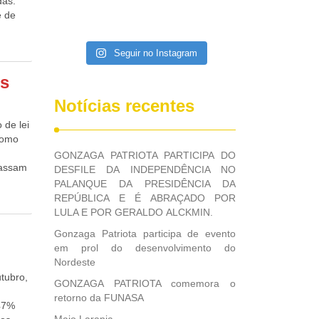
das.
e de
Seguir no Instagram
mais de
os
,
sadas
Notícias recentes
e no
 de lei
sito
 como
s as
GONZAGA PATRIOTA PARTICIPA DO
passam
DESFILE DA INDEPENDÊNCIA NO
er
PALANQUE DA PRESIDÊNCIA DA
,
ça ou
REPÚBLICA E É ABRAÇADO POR
PSD e
a de
LULA E POR GERALDO ALCKMIN.
ram da
Gonzaga Patriota participa de evento
e cena
em prol do desenvolvimento do
Nordeste
lquer
tubro,
GONZAGA PATRIOTA comemora o
retorno da FUNASA
,47%
,