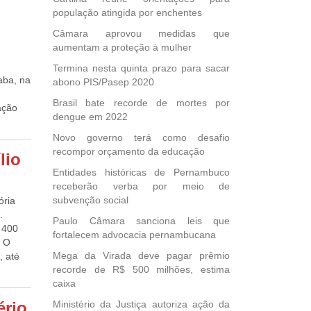
ica
população atingida por enchentes
s e
ma
Câmara aprovou medidas que
Saúde
aumentam a proteção à mulher
14, que
Termina nesta quinta prazo para sacar
as,
aba, na
abono PIS/Pasep 2020
na Rua
a que,
Brasil bate recorde de mortes por
ação
o para
dengue em 2022
e
anário-
Novo governo terá como desafio
e o
 de
recompor orçamento da educação
e
lio
tiverem
úde
Entidades históricas de Pernambuco
ém do
foram
receberão verba por meio de
quatro
P), do
subvenção social
ória
tos de
ABP) e
.
. “A
Paulo Câmara sanciona leis que
e:
 400
, é
fortalecem advocacia pernambucana
. O
animais
Mega da Virada deve pagar prêmio
, até
ntal da
recorde de R$ 500 milhões, estima
123 –
as
caixa
ões até
Edgar
A MP
2h e
ério
Ministério da Justiça autoriza ação da