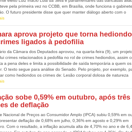
nte eleito Luiz Inácio Lula da Silva e parlamentares das bancadas alia
steve pela primeira vez no CCBB, em Brasília, onde funciona o gabinet
ão. O futuro presidente disse que quer manter diálogo aberto com o
so Nacional e com todos os partidos políticos. Gonzaga Patriota foi
ais
ário Nacional de Trânsito nos anos 1992 a 1994, no governo de Itamar
 quando o Brasil tinha 10 milhões de veículos e morriam, no trânsito, 
ara aprova projeto que torna hediond
pessoas por ano. Elaborou o atual CTB – Código de Trânsito Brasileiro
rimes ligados à pedofilia
ndo no mesmo, educação de trânsito e dispositivos que punem com pe
os seus infratores. Segundo Patriota, se não fosse este novo CTB, hoj
rio da Câmara dos Deputados aprovou, na quarta-feira (9), um projeto
, com mais de 100 milhões de veículos, poderiam está morrendo no trân
lui crimes relacionados à pedofilia no rol de crimes hediondos, assim
e 700 mil pessoas por ano. Em 2021, morreram 42 mil pessoas, graça
a a pena deles e limita a possibilidade de saída temporária a quem os
s exigências do CTB, disse Gonzaga Patriota. Gonzaga Patriota está
r. O texto segue para análise do Senado. Pelo projeto, por exemplo, 
o a equipe de transição do governo Lula, na área de trânsito, sem faz
tar como hediondos os crimes de: Lesão corporal dolosa de natureza
da Comissão. Além dos partidos da coligação petista (PSB, PCdoB, PV
sima e lesão corporal seguida de morte quando praticadas contra crian
ais
Rede, Solidariedade, Avante e Agir), foram chamados integrantes do 
cente;Corrupção de menores;Satisfação de lascívia mediante presenç
, que participam do conselho político da transição. Também participa
a ou adolescente;Favorecimento da prostituição ou de outra forma de
 o vice-presidente eleito, Geraldo Alckmin, e a cúpula do gabinete de
lação sobe 0,59% em outubro, após três
ação sexual de criança, ou adolescente ou de vulnerável;Divulgação d
ão, liderado pelos ex-ministros Gleisi Hoffmann e Aloizio Mercadante.
es de deflação
upro ou de cena de estupro de vulnerável, de cena de sexo ou de
afia;Produzir, reproduzir, dirigir, fotografar, filmar ou registrar, por qua
ce Nacional de Preços ao Consumidor Amplo (IPCA) subiu 0,59% em ou
ena de sexo explícito ou pornográfica, envolvendo criança ou
presentar deflação de 0,68% em julho, 0,36% em agosto e 0,29% em
cente;Submeter criança ou adolescente à prostituição, ou à exploração
ro. Com o resultado, a inflação acumula alta de 4,70% no ano e de 6
;Simular a participação de menores de idade em cena de sexo explícito