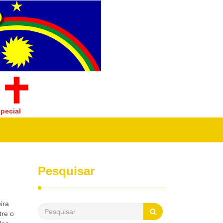
pecial
Pesquisar
ira
tre o