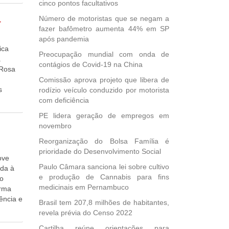
s
cinco pontos facultativos
da
a
Número de motoristas que se negam a
eis. O
fazer bafômetro aumenta 44% em SP
ertar
após pandemia
s a ser
ica
das sem
Preocupação mundial com onda de
a
contágios de Covid-19 na China
 Rosa
iam o
Comissão aprova projeto que libera de
vado
s
rodízio veículo conduzido por motorista
). O
adores
com deficiência
o piso
ia em
PE lidera geração de empregos em
 o
 pauta
novembro
 o
nção
cação,
Reorganização do Bolsa Família é
esa da
prioridade do Desenvolvimento Social
Justiça
ove
 e
ia
Paulo Câmara sanciona lei sobre cultivo
ada à
ência
cas e
e produção de Cannabis para fins
do
rão
medicinais em Pernambuco
orma
tivo à
ência e
Brasil tem 207,8 milhões de habitantes,
a
 fora
revela prévia do Censo 2022
de
 à
Cartilha reúne orientações para