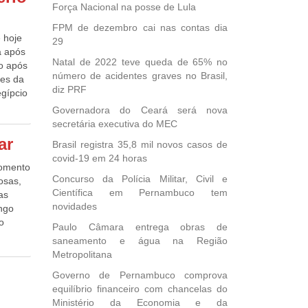
 (R$
lizado
Força Nacional na posse de Lula
serão
r
FPM de dezembro cai nas contas dia
iados,
 hoje
29
o
va após
a
Natal de 2022 teve queda de 65% no
no após
 de
número de acidentes graves no Brasil,
res da
diz PRF
egípcio
idas
Governadora do Ceará será nova
ira
secretária executiva do MEC
uzir as
um dia a
 Social
ar
Brasil registra 35,8 mil novos casos de
ado com
 atraso
covid-19 em 24 horas
o que
ntar
momento
re a
Concurso da Polícia Militar, Civil e
icado a
osas,
ara o
Científica em Pernambuco tem
e
as
novidades
ingo
iar os
er
o
Paulo Câmara entrega obras de
à
provas
saneamento e água na Região
ar. Na
ências
Metropolitana
a à
e: EBC
 que
 à
Governo de Pernambuco comprova
isar os
eto
equilíbrio financeiro com chancelas do
datos
ação.
Ministério da Economia e da
as