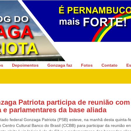
Gonzaga Patriota
os
Depoimentos
Gonzaga faz
Fotos
Contato
Es
zaga Patriota participa de reunião com
a e parlamentares da base aliada
tado federal Gonzaga Patriota (PSB) esteve, na manhã desta quinta-fe
o Centro Cultural Banco do Brasil (CCBB) para participar da reunião en