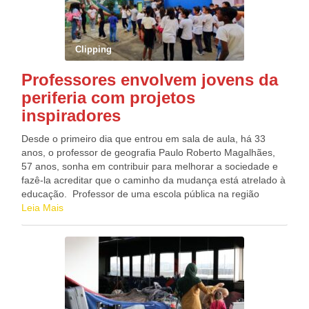
superior ao da declaração original, a diferença será
disponibilizada na rede bancária, conforme cronograma de
lotes e prioridades legais. Se, após você retificar a
declaração, o saldo do imposto efetivamente pago for
Clipping
reduzido, o valor excedente será restituído, por meio de …
Professores envolvem jovens da
periferia com projetos
inspiradores
Desde o primeiro dia que entrou em sala de aula, há 33
anos, o professor de geografia Paulo Roberto Magalhães,
57 anos, sonha em contribuir para melhorar a sociedade e
fazê-la acreditar que o caminho da mudança está atrelado à
educação. Professor de uma escola pública na região
central de São Paulo, ele conta que a violência urbana é a
Leia Mais
tônica local e que as famílias dos alunos fogem à estrutura
nuclear tradicional e muitas vivem em situação de
vulnerabilidade. Mestre em arquitetura e urbanismo, o
professor desenvolveu um projeto, em 2016, para levar os
estudantes a visitações em vários pontos da capital paulista,
para mostrar, a partir de fotografias antigas, como se deu a
ocupação do espaço e como isso influencia a vida na região,