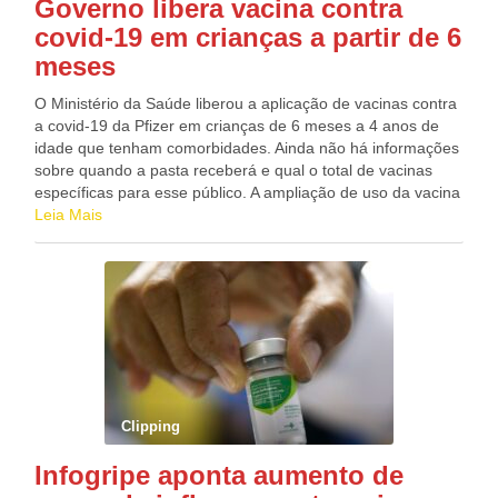
Governo libera vacina contra
covid-19 em crianças a partir de 6
meses
O Ministério da Saúde liberou a aplicação de vacinas contra
a covid-19 da Pfizer em crianças de 6 meses a 4 anos de
idade que tenham comorbidades. Ainda não há informações
sobre quando a pasta receberá e qual o total de vacinas
específicas para esse público. A ampliação de uso da vacina
da Pfizer para imunizar crianças de 6 meses a 4 anos de
Leia Mais
idade contra a covid-19 foi aprovada pela Anvisa em
setembro. Desde a liberação, há um impasse no Ministério
da Saúde sobre a incorporação da vacina no plano de
imunização. Em nota, nesta quinta-feira (13), a pasta
informou que solicitará à Comissão Nacional de
Incorporação de Tecnologias no SUS (Conitec) a avaliação
de possível ampliação do uso da vacina pediátrica nessa
faixa etária. Até que seja analisado pela comissão, a
vacinação estará restrita ao publico com comorbidades.
Clipping
Diferenças A vacina para crianças de 6 meses a 4 anos de
idade tem dosagem e composição diferentes daquelas
Infogripe aponta aumento de
utilizadas para as faixas etárias previamente aprovadas. A