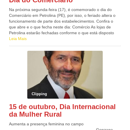
Prevalência da Covid-19. O objetivo é saber sobre a
imunidade permanente das pessoas após as doses das
Na próxima segunda-feira (17), é comemorado o dia do
vacinas. Cerca de 240 moradores estão participando do
Comerciário em Petrolina (PE), por isso, o feriado altera o
estudo. Fonte: Folha-PE
funcionamento de parte dos estabelecimentos. Confira o
que abre e o que fecha neste dia: Comércio As lojas de
Petrolina estarão fechadas conforme o que está disposto
nas cláusulas 46 e 47 da Convenção Coletiva Vigente.
Leia Mais
Shopping Lojas e quiosques do Shopping estarão fechados,
funcionando apenas a praça de alimentação e lazer, das
12h às 22h. O cinema funciona conforme o horário de cada
sessão. Agências bancárias Os bancos funcionam
normalmente na segunda (17). Fonte: Edenevaldo Alves
Clipping
15 de outubro, Dia Internacional
da Mulher Rural
Aumenta a presença feminina no campo
Gonzaga