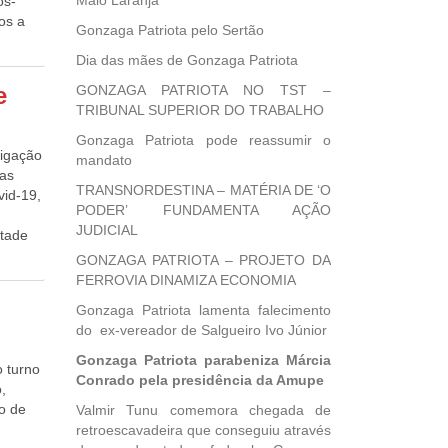
Maio Laranja
os-
ção da
os a
nado do
Gonzaga Patriota pelo Sertão
sil e
 TRFs
crédito
 TCU
Dia das mães de Gonzaga Patriota
 de
ico de
 a
é 60
 TCU
e
GONZAGA PATRIOTA NO TST –
 no
do
TRIBUNAL SUPERIOR DO TRABALHO
is
or
Gonzaga Patriota pode reassumir o
s, com
tro do
rigação
mandato
ência.
nados
nas
uição
TRANSNORDESTINA – MATÉRIA DE ‘O
vid-19,
o ainda
amente
PODER’ FUNDAMENTA AÇÃO
uação
a
JUDICIAL
etade
de
cisões
mento
GONZAGA PATRIOTA – PROJETO DA
 em que
os,
a da
FERROVIA DINAMIZA ECONOMIA
ulta
 ao
soas
 com o
ociados
Gonzaga Patriota lamenta falecimento
omprar
a data
egundo
do ex-vereador de Salgueiro Ivo Júnior
s
ica,
sde 11
um
Gonzaga Patriota parabeniza Márcia
ederal
o turno
itária
Conrado pela presidência da Amupe
o do
,
estoque
m a
lo de
Valmir Tunu comemora chegada de
 com
do
retroescavadeira que conseguiu através
gico