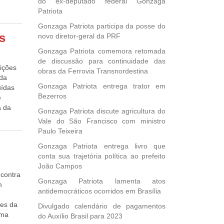
do ex-deputado federal Gonzaga
 graças
berados
icar
Patriota
 da
ue são
, entre
Gonzaga Patriota participa da posse do
 ao ano
o
PL-
s
novo diretor-geral da PRF
 pago
ores
stados
M, AC,
ões
Gonzaga Patriota comemora retomada
ção-
de discussão para continuidade das
m
gião
rições
des que
obras da Ferrovia Transnordestina
 da
na
Gonzaga Patriota entrega trator em
o (SP
uídas
blets,
Bezerros
60,13
e
que o
)
a da
que
Gonzaga Patriota discute agricultura do
21.204
de
inserir
Vale do São Francisco com ministro
 e PB)
ares
 o
Paulo Teixeira
16.011
tiça
Gonzaga Patriota entrega livro que
última
icar se
conta sua trajetória política ao prefeito
 ato
João Campos
lher o
res
 contra
O
ver
Gonzaga Patriota lamenta atos
m
l abre
antidemocráticos ocorridos em Brasília
hes da
Divulgado calendário de pagamentos
vir, em
sma
do Auxílio Brasil para 2023
s, o