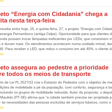
A apuração aponta que um dos investigados também faria a produção 
ais
ato responde uma prova objetiva com 50 questões, sendo 25 de portu
do pornográfico, abusando de crianças. As investigações devem contin
ormação militar-naval, de caráter eliminatório e classificatório. Para a
do material apreendido na casa dos suspeitos, o que deve possibilitar,
ico, o conteúdo será dividido em 25 questões de português e 25 de
jeto “Energia com Cidadania” chega a
ve, a identificação das vítimas. Fonte: EBC
imentos específicos. As fases seguintes do certame incluem verificaçã
ita nesta terça-feira
iográficos e verificação documental, inspeção de saúde, teste de apti
de ingresso, prova de títulos, designação à incorporação e incorporação
 recebe entre hoje, 25, e quinta-feira, 27, o projeto “Energia com Cidad
que sejam oficiais temporários, os militares poderão progredir na carre
energia Pernambuco (antiga Celpe). Oportunidade para que clientes 
 mesmo que seja em até oito anos, período máximo do SMV. O posto ini
renda possam trocar lâmpadas ineficientes por LEDs, que consomem 
upado será o de guarda-marinha, permanecendo durante os seis prime
a e duram mais. Os atendimentos acontecem numa unidade móvel, da
 Após isso, o militar passará a segundo-tenente e permanecerá por ma
30. Para receber o LED, que reduz o consumo em até 40%, o cliente d
 indo a primeiro-tenente ao completar um ano de incorporação. Caso
rgia deve entregar uma lâmpada fluorescente compacta, incandescen
ais
imo ano, será promovido ao posto de capitão-tenente”, explicou a Mari
a, de potência igual ou superior a 14 Watts. Cada pessoa pode substit
unidades por conta de energia. O projeto contempla moradores de
jeto assegura ao pedestre a prioridade
dades populares ou cadastrados na Tarifa Social de Energia Elétrica. 
re todos os meios de transporte
tos são: apresentar a fatura do mês anterior quitada e não ter trocado
o lâmpadas em projetos da Neoenergia nos últimos 6 anos. Da redação
to de Lei PL 2527/22 cria o Estatuto do Pedestre com o objetivo de me
vinho Patriota
dições de mobilidade a pé da população, com conforto, segurança e b
incluindo os grupos de mobilidade reduzida. Autor da proposta, o depu
 Macêdo (PT-SE) afirma que “a cidade também precisa ser projetada 
r às necessidades das pessoas excluídas de serviços básicos, como o
rte coletivo ou da propriedade de veículos, evitando-se, assim, a seg
ais