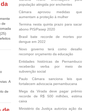
antes e
rupo.
 da
; e de
população atingida por enchentes
tor,
10 pp)
 crime
, pela
Câmara aprovou medidas que
. “Essa
aumentam a proteção à mulher
amente
te
e
o de
Termina nesta quinta prazo para sacar
de da
 tomada
abono PIS/Pasep 2020
bilizar
ns de
(25)
E. O
Brasil bate recorde de mortes por
efeitos
foram
dengue em 2022
abidiol
joias e
cidas
Novo governo terá como desafio
entaram
da-
recompor orçamento da educação
ema.
lta do
Entidades históricas de Pernambuco
estões
 frutas
receberão verba por meio de
 e
 a
subvenção social
 o
ntenda
vida
ição do
Paulo Câmara sanciona leis que
s
vias. A
fortalecem advocacia pernambucana
0,37%
lerose
Mega da Virada deve pagar prêmio
elo de
er
,94%
recorde de R$ 500 milhões, estima
a
de,
Com o
caixa
A
dades
te
a de
Ministério da Justiça autoriza ação da