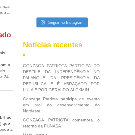
 e nas
ndo a
stro
Seguir no Instagram
 de
nado
ça-
s
Notícias recentes
camente
ais
ro
 Com a
GONZAGA PATRIOTA PARTICIPA DO
 com a
ndo
DESFILE DA INDEPENDÊNCIA NO
o
de 24
PALANQUE DA PRESIDÊNCIA DA
spacho,
nua a
REPÚBLICA E É ABRAÇADO POR
édito
LULA E POR GERALDO ALCKMIN.
 o
s à
Gonzaga Patriota participa de evento
edraz,
em prol do desenvolvimento do
 nota
ar os
Nordeste
os
 das
bilhão
nforma
GONZAGA PATRIOTA comemora o
e os
l) que
retorno da FUNASA
ponde a
a
érios