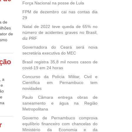
co
bis,
Força Nacional na posse de Lula
to de
dados
FPM de dezembro cai nas contas dia
sados
 de
29
não
a de
a. De
a de
Natal de 2022 teve queda de 65% no
ilhões
cional
número de acidentes graves no Brasil,
fator de
ral,
ral
diz PRF
mesmo
s.
ira
de
Governadora do Ceará será nova
izações
 com a
secretária executiva do MEC
imilar
 em
ação
ública
Brasil registra 35,8 mil novos casos de
022
8
covid-19 em 24 horas
ara
27
o da
ento e
Concurso da Polícia Militar, Civil e
ferro.
icas no
, a
Científica em Pernambuco tem
 para
 e
novidades
ros de
ntes de
ão
m
e: UOL
texto.
de
Paulo Câmara entrega obras de
, que
uma
saneamento e água na Região
dade
 alerta
Metropolitana
a
Governo de Pernambuco comprova
ão ou
 161
r
equilíbrio financeiro com chancelas do
as na
Ministério da Economia e da