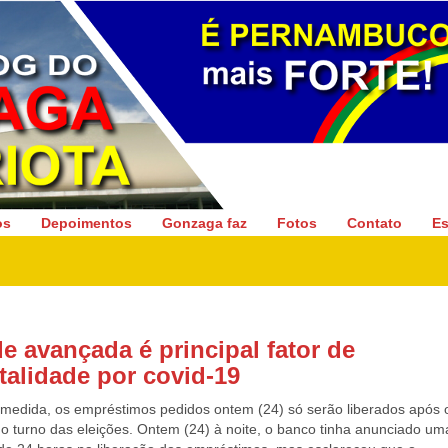
Gonzaga Patriota
os
Depoimentos
Gonzaga faz
Fotos
Contato
Es
de avançada é principal fator de
talidade por covid-19
medida, os empréstimos pedidos ontem (24) só serão liberados após 
o turno das eleições. Ontem (24) à noite, o banco tinha anunciado um