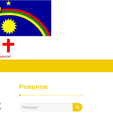
pecial
Pesquisar
o
a