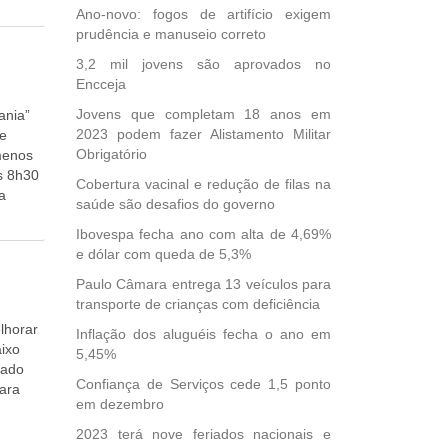
do
guês e
Ano-novo: fogos de artifício exigem
uar a
s vagas
prudência e manuseio correto
3,2 mil jovens são aprovados no
o de
Encceja
dão
.
Jovens que completam 18 anos em
ania”
ira
2023 podem fazer Alistamento Militar
de
cial a
Obrigatório
menos
iros
s 8h30
Cobertura vacinal e redução de filas na
is seis
a
saúde são desafios do governo
 chegue
te ou
nha.
Ibovespa fecha ano com alta de 4,69%
uir até
e dólar com queda de 5,3%
Outros
Paulo Câmara entrega 13 veículos para
 mais
transporte de crianças com deficiência
 do
lhorar
Inflação dos aluguéis fecha o ano em
aixo
5,45%
tado
Confiança de Serviços cede 1,5 ponto
para
em dezembro
regação
2023 terá nove feriados nacionais e