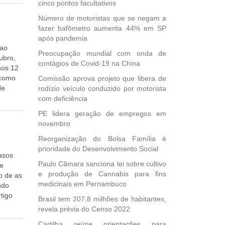
ulo em
cinco pontos facultativos
meios
Número de motoristas que se negam a
e
fazer bafômetro aumenta 44% em SP
destres
após pandemia
s;
 ao
Pelo
Preocupação mundial com onda de
ubro,
am o
contágios de Covid-19 na China
mos 12
razo de
 como
Comissão aprova projeto que libera de
m pena
de
rodízio veículo conduzido por motorista
mina o
rupos,
com deficiência
m vagas
e
ação
PE lidera geração de empregos em
a tem
rma
novembro
durar a
BGE, o
Reorganização do Bolsa Família é
 está o
alta de
prioridade do Desenvolvimento Social
a
casos
portes
evê
Paulo Câmara sanciona lei sobre cultivo
me
a
e produção de Cannabis para fins
o de as
as,
elo
medicinais em Pernambuco
ndo
ias
tigo
o
Brasil tem 207,8 milhões de habitantes,
uantos
o ser
revela prévia do Censo 2022
nte
 de
Cartilha reúne orientações para