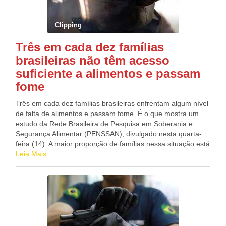
Brasil”, disse o candidato. Duas grandes carreatas
marcaram a agenda do deputado, uma em Salgueiro e outra
Clipping
em Petrolina. Já nos outros municípios, Patriota realizou
caminhadas nas feiras e inaugurou comitês – Ponto 4000.
Três em cada dez famílias
brasileiras não têm acesso
suficiente a alimentos e passam
fome
Três em cada dez famílias brasileiras enfrentam algum nível
de falta de alimentos e passam fome. É o que mostra um
estudo da Rede Brasileira de Pesquisa em Soberania e
Segurança Alimentar (PENSSAN), divulgado nesta quarta-
feira (14). A maior proporção de famílias nessa situação está
nas regiões Norte e Nordeste do país. Alagoas é o estado
Leia Mais
em que os casos de insegurança alimentar grave são mais
frequentes, atingindo 36,7% das famílias pesquisadas. Em
segundo lugar, vem o Amapá, com 32% dos domicílios
nessa situação. Na sequência, estão Pará e Sergipe, ambos
com 30% da população atingida. Apesar de
proporcionalmente atingir mais as regiões Norte e Nordeste,
a maior concentração de pessoas que passam fome em