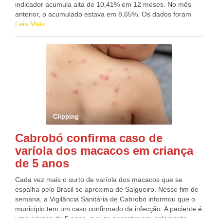
indicador acumula alta de 10,41% em 12 meses. No mês
anterior, o acumulado estava em 8,65%. Os dados foram
divulgados hoje (6) pelo Instituto Brasileiro de Economia da
Leia Mais
Fundação Getulio Vargas (FGV Ibre). De acordo com o
instituto, todas as cidades pesquisadas tiveram elevação na
taxa de julho para agosto. O maior reajuste foi verificado em
Belo Horizonte, com alta de 3,10%, seguido de Porto Alegre,
com 2,63%. Rio de Janeiro registrou aumento de 1,15% e
em São Paulo os alugueis ficaram 1,04% mais caros em
agosto. Na comparação anual do acumulado de 12 meses,
houve aceleração nas quatro cidades pesquisadas: São
Paulo (de 8,99% para 10,53%), Rio de Janeiro (10,41% para
Clipping
11,34%), Belo Horizonte (9,71% para 12,61%) e Porto Alegre
(de 6,31% para 8,32%). O Ivar mede a evolução mensal dos
Cabrobó confirma caso de
valores de aluguéis residenciais do mercado de imóveis no
varíola dos macacos em criança
Brasil, a partir do levantamento feito com base nos contratos
de locação de quatro das principais capitais brasileiras.
de 5 anos
Cada vez mais o surto de varíola dos macacos que se
espalha pelo Brasil se aproxima de Salgueiro. Nesse fim de
semana, a Vigilância Sanitária de Cabrobó informou que o
município tem um caso confirmado da infecção. A paciente é