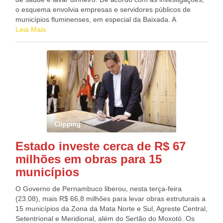
o esquema envolvia empresas e servidores públicos de
municípios fluminenses, em especial da Baixada. A
Operação Fármaco, desenvolvida em conjunto com a
Leia Mais
Controladoria-Geral da União (CGU), cumpre 14 mandados
de busca e apreensão em órgãos públicos, residências e
empresas localizadas na Baixada Fluminense e na Região
dos Lagos. De acordo com a PF, a investigação começou
em 2020, depois da identificação de um empresário que
usava empresas constituídas em nomes de “laranjas” para
fazer contratos na área de saúde com gestores municipais.
Essas empresas fraudavam o caráter competitivo das
licitações, pagavam vantagens indevidas a servidores
Clipping
públicos e superfaturavam valores dos contratos. A PF
identificou ainda várias doações em dinheiro para
Estado investe cerca de R$ 67
candidatos a cargos públicos. Os investigados poderão
milhões em obras para 15
responder por lavagem de dinheiro, organização criminosa e
frustração de caráter competitivo de licitação. Fonte: EBC
municípios
O Governo de Pernambuco liberou, nesta terça-feira
(23.08), mais R$ 66,8 milhões para levar obras estruturais a
15 municípios da Zona da Mata Norte e Sul, Agreste Central,
Setentrional e Meridional, além do Sertão do Moxotó. Os