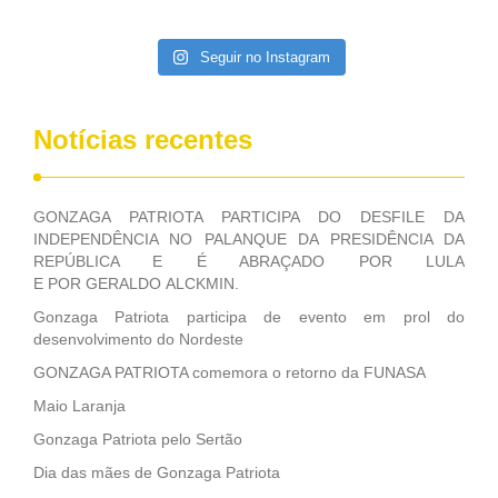
Gouveia. Estiveram presentes à cerimônia os secretários
estaduais Tomé Franca (Desenvolvimento Urbano e
Seguir no Instagram
Habitação), Marcelo Canuto (chefe de gabinete do
governador), Fernandha Batista (Infraestrutura e Recursos
Hídricos) e Milu Megale (Turismo e Lazer); Leonardo Santos
(executivo de Educação e Esportes) e Samuel Andrade
Notícias recentes
(executivo de Desenvolvimento Urbano e Habitação); e os
diretores-presidentes da Compesa, Manuela Marinho, e da
Cehab, Bruno Lisboa. Também participaram os prefeitos
GONZAGA PATRIOTA PARTICIPA DO DESFILE DA
Rolph Júnior (Belém de Maria), Gustavo Adolfo (Bonito),
INDEPENDÊNCIA NO PALANQUE DA PRESIDÊNCIA DA
Fabinho Queiroz (Buenos Aires), Joselito Gomes (Gravatá),
REPÚBLICA E É ABRAÇADO POR LULA
Tonho de Lula (Iati), …
E POR GERALDO ALCKMIN.
Gonzaga Patriota participa de evento em prol do
desenvolvimento do Nordeste
GONZAGA PATRIOTA comemora o retorno da FUNASA
Maio Laranja
Gonzaga Patriota pelo Sertão
Dia das mães de Gonzaga Patriota