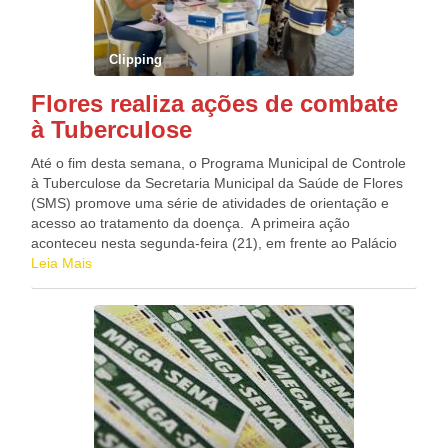
escolaridade e Reservista (no caso de homens). Da redação
do Blog Alvinho Patriota
Clipping
Flores realiza ações de combate
à Tuberculose
Até o fim desta semana, o Programa Municipal de Controle
à Tuberculose da Secretaria Municipal da Saúde de Flores
(SMS) promove uma série de atividades de orientação e
acesso ao tratamento da doença. A primeira ação
aconteceu nesta segunda-feira (21), em frente ao Palácio
Municipal Manoel de Souza Santana, no centro da cidade. O
Leia Mais
evento, aberto ao público, teve o objetivo de orientar os
florenses sobre prevenção, diagnóstico precoce e realizar
uma busca ativa de pessoas com HIV, como explica Rita
Frazão, que coordenou a ação. “O HIV e a tuberculose
estão sempre unidas, então a gente precisa tratar os
pacientes tanto quanto na tuberculose, como no HIV. Então
realizamos esta ação educativa sobre a Tuberculose, e
também na busca ativa de pacientes com HIV”, disse.
Durante o momento foram realizados exames de sífilis,