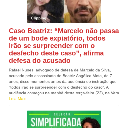
igualdade de condições na seleção, na contratação e na
execução da contratação entre os aposentados e os demais
concorrentes ou contratados”, informa o IBGE. (Agência
Clipping
Brasil)
Caso Beatriz: “Marcelo não passa
de um bode expiatório, todos
irão se surpreender com o
desfecho deste caso”, afirma
defesa do acusado
Rafael Nunes, advogado de defesa de Marcelo da Silva,
acusado pelo assassinato de Beatriz Angélica Mota, de 7
anos, disse momentos antes da audiência de instrução que
“todos irão se surpreender com o desfecho do caso”. A
audiência começou na manhã desta terça-feira (22), na Vara
do Tribunal do Júri de Petrolina (PE). Nessa fase, a Justiça
Leia Mais
ouve testemunhas e peritos relacionados ao caso para
decidir se o réu irá a júri popular ou não. Sem dar muitos
detalhes, o advogado Rafael falou que somente após ouvir
as testemunhas, a defesa orientará Marcelo sobre
permanecer em silêncio na audiência. “Isso é um