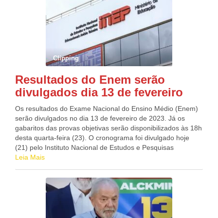
Clipping
Resultados do Enem serão
divulgados dia 13 de fevereiro
Os resultados do Exame Nacional do Ensino Médio (Enem)
serão divulgados no dia 13 de fevereiro de 2023. Já os
gabaritos das provas objetivas serão disponibilizados às 18h
desta quarta-feira (23). O cronograma foi divulgado hoje
(21) pelo Instituto Nacional de Estudos e Pesquisas
Educacionais Anísio Teixeira (Inep). O Enem foi aplicado nos
Leia Mais
domingos dias 13 e 20 de novembro em mais de 1,7 mil
municípios para cerca de 2,5 milhões de estudantes. Os
gabaritos poderão ser acessados no portal do Inep. Já os
resultados finais, na Página do Participante. Mesmo com os
gabaritos das provas em mãos, ainda não será possível
saber qual foi a nota da prova. Isso porque o Enem utiliza