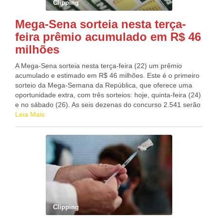
Clipping
hepatite B, hepatite C e teste rápido para HIV. A
programação segue nas unidades de ensino, através do
Mega-Sena sorteia nesta terça-
Programa de Saúde nas Escolas – PSE, nas Unidades
feira prêmio acumulado em R$ 46
Básicas de Saúde – UBS e diversos equipamentos públicos.
Fonte: Nill Junior
milhões
A Mega-Sena sorteia nesta terça-feira (22) um prêmio
acumulado e estimado em R$ 46 milhões. Este é o primeiro
sorteio da Mega-Semana da República, que oferece uma
oportunidade extra, com três sorteios: hoje, quinta-feira (24)
e no sábado (26). As seis dezenas do concurso 2.541 serão
sorteadas, a partir das 20h (horário de Brasília), no Espaço
Leia Mais
da Sorte, localizado na Avenida Paulista, nº 750, na cidade
de São Paulo (SP), com transmissão ao vivo pelo canal da
Caixa no YouTube. De acordo com a Caixa, caso apenas
um apostador ganhe o prêmio da faixa principal e aplique
todo o valor na poupança, receberá R$ 312 mil de
rendimento no primeiro mês. As apostas podem ser feitas
até as 19h (horário de Brasília) nas casas lotéricas
credenciadas pela Caixa, em todo o país ou pela internet. A
aposta simples, com seis dezenas marcadas, custa R$ 4,50.
Clipping