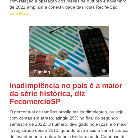
com relação à operação dos meses de outubro e novembro
de 2022 ampliam a conectividade das rotas Recife-São
Paulo/Guarulhos (107 voos extras), Recife-Brasília (60 voos
Leia Mais
extras) e Petrolina-São Paulo/Guarulhos (57 voos extras). A
partir de Recife, também são operados voos da LATAM para
São Paulo/Congonhas, Rio de Janeiro/Galeão e Fortaleza.
Mais eficiente após a saída do seu processo de Capítulo 11,
a LATAM tem crescido e liderado o setor aéreo brasileiro há
um ano e meio. Nesse período, reforçou ainda mais seus
investimentos no Brasil, alcançando o maior número de
destinos domésticos da sua história no Brasil (são 54
destinos atualmente contra 44 antes da pandemia) e se
Clipping
manteve como a empresa que mais voa do País para o
exterior (são 21 destinos internacionais já retomados em
Inadimplência no país é a maior
voos diretos). Fonte: Waldynei Passos
da série histórica, diz
FecomercioSP
O percentual de famílias brasileiras inadimplentes, ou seja,
com contas em atraso, atingiu 29% no final do segundo
semestre de 2022. O número, divulgado hoje (22), é o maior
já registrado desde 2010, quando teve início a série histórica
do levantamento realizado pela Federação do Comércio de