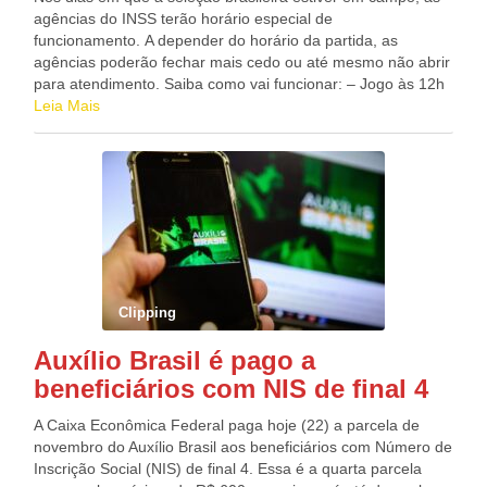
agências do INSS terão horário especial de
funcionamento. A depender do horário da partida, as
agências poderão fechar mais cedo ou até mesmo não abrir
para atendimento. Saiba como vai funcionar: – Jogo às 12h
(meio-dia): agências fechadas – Jogo às 13h: atendimento
Leia Mais
até as 11h, horário de Brasília. – Jogo às 16h: atendimento
até as 14h, horário de Brasília. Atendimento Remotos A
Central 135 também terá um esquema especial nos dias dos
jogos do Brasil. O atendimento humano será suspenso 30
minutos antes da partida e será retornado 30 minutos após
o término do jogo. Durante esse intervalo, a Central 135
continuará funcionando com o atendimento eletrônico. Pelo
número 135, é possível obter informações sobre o benefício,
saber o horário que foi agendado o próximo atendimento na
Clipping
agência ou ainda obter informações de pagamento. As
ligações são gratuitas se forem feitas de telefone fixo. Pelo
Auxílio Brasil é pago a
celular, o custo é o de uma ligação local. O Meu INSS
beneficiários com NIS de final 4
também seguirá disponível tanto na internet quanto no
aplicativo de celular. Por meio da ferramenta é possível
A Caixa Econômica Federal paga hoje (22) a parcela de
pedir benefícios, emitir extratos, cumprir exigências e
novembro do Auxílio Brasil aos beneficiários com Número de
agendar atendimento presencial. Nesse canal, o cidadão
Inscrição Social (NIS) de final 4. Essa é a quarta parcela
também encontra a assistente virtual Helô, que orienta e tira