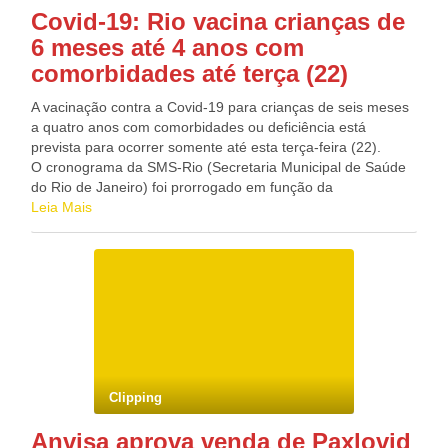
Covid-19: Rio vacina crianças de
6 meses até 4 anos com
comorbidades até terça (22)
A vacinação contra a Covid-19 para crianças de seis meses
a quatro anos com comorbidades ou deficiência está
prevista para ocorrer somente até esta terça-feira (22).
O cronograma da SMS-Rio (Secretaria Municipal de Saúde
do Rio de Janeiro) foi prorrogado em função da
disponibilidade de doses nos postos de saúde. Para esta
Leia Mais
faixa etária, é utilizado o imunizante Pfizer infantil. O
esquema de vacinação é composto de três doses, com
intervalo de 4 semanas entre as duas primeiras doses, e de
8 semanas entre a segunda e a terceira dose. Para que a
criança seja vacinada, é necessário comprovar que o
paciente pertence a um dos grupos de comorbidades
apresentando um documento (exames, receitas, relatório
médico, prescrição médica). Segundo a prefeitura, 131
unidades de saúde estão em funcionamento das 8h às 17h
Clipping
para o atendimento. Para mais informações sobre os locais
de aplicação da vacina, listagem de comorbidades e
Anvisa aprova venda de Paxlovid
deficiências e documentos necessários estão disponíveis