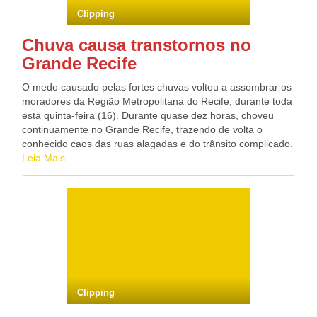
de ampliação em mais um dormitório. Fonte: Blog de Inaldo
como os cânions localizados na cidade alagoana de Delmiro
Clipping
Sampaio Blog do Deputado Federal GONZAGA PATRIOTA
Gouveia. Eles catalogaram, também, patrimônios
(PSB/PE)
arquitetônicos, arqueológicos e religiosos, entre eles, o
Chuva causa transtornos no
município de Bom Jesus da Lapa, conhecido como a capital
Grande Recife
baiana da fé. Participaram do encontro representantes de
empresas e instituições públicas e privadas, além de
O medo causado pelas fortes chuvas voltou a assombrar os
organizações não-governamentais e universidades que
moradores da Região Metropolitana do Recife, durante toda
integram a bacia hidrográfica do São Francisco. “É o
esta quinta-feira (16). Durante quase dez horas, choveu
primeiro passo na defesa dos valores culturais do São
continuamente no Grande Recife, trazendo de volta o
Francisco. O primeiro passo é o reconhecimento”, afirma o
conhecido caos das ruas alagadas e do trânsito complicado.
coordenador do Iphan, Carlos Fernando de Moua. Além de
Os que saíram do trabalho por volta das 17h levaram quase
Leia Mais
compartilhar as informações do inventário, a reunião
uma hora para fazer um trajeto realizado habitualmente em
também serviu para começar a traçar estratégias para
menos de 30 minutos. Pontos de alagamento se formaram
preservação do patrimônio cultural e natural do Rio São
nas principais vias do Recife. Motoristas e passageiros de
Francisco. “Ele é um rio muito extenso, então, para ter mais
ônibus testaram a paciência na Avenida Mascarenhas de
objetividade, vamos trabalhar por setores”, diz o diretor do
Moraes, no bairro da Imbiribeira, na Zona Sul; Avenida Dr.
Depam/Iphan, Dalmo Vieira Filho. Segundo ele, outra
José Rufino, principal via do bairro de Areias, na Zona
discussão importante foi sobre as salvaguardas. “Os
Oeste; Rua Jerônimo Vilela em Campo Grande, na Zona
tombamentos, as salvaguardas do patrimônio imaterial, os
Norte; e na Rua Acadêmico Hélio Ramos, na Cidade
registros os patrimônio arqueológico, quer dizer, a
Universitária, também Zona Oeste. Entretanto, os pontos de
consequência na proteção vai ser imediata”, ressalta. Blog
Clipping
maior acúmulo de água estavam no centro da cidade. Na
do Deputado Federal GONZAGA PATRIOTA (PSB/PE)
Avenida Norte, os ônibus passaram com dificuldade e quem