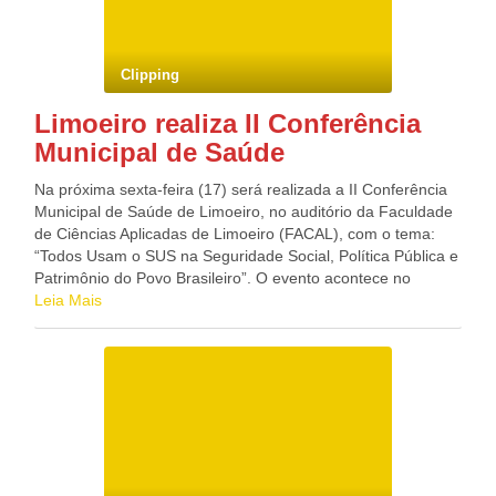
de máquinas, equipamentos e contratação de mão de obras
De acordo com a resolução, pelo menos 150 mil unidades
civis. A obra deverá ser concluída e entregue em 08 de
habitacionais serão destinadas a famílias que desejam
junho de 2012, no caso do descumprimento do TAC, em
utilizar o FGTS no pagamento. A segunda etapa do “Minha
Clipping
alguma das cláusulas, pela Prefeitura Municipal de Bodocó,
Casa, Minha Vida” será lançada pela presidente Dilma
caberá multa no valor de mil reais por dia de atraso, sendo
Rousseff nesta quinta. A meta do governo é construir mais
Limoeiro realiza II Conferência
desnecessário qualquer processo judicial ou extrajudicial.
de 2 milhões de casas até 2014, quando termina o mandato
Municipal de Saúde
Blog do Deputado Federal GONZAGA PATRIOTA (PSB/PE)
de Dilma. Desde o lançamento do primeiro “Minha Casa,
Minha Vida”, em 2009, foram contratadas mais de 1 milhão
Na próxima sexta-feira (17) será realizada a II Conferência
de unidades habitacionais, das quais 253 mil foram, de fato,
Municipal de Saúde de Limoeiro, no auditório da Faculdade
entregues, segundo dados do Ministério das Cidades. Os
de Ciências Aplicadas de Limoeiro (FACAL), com o tema:
investimentos do governo federal somaram mais de R$ 50
“Todos Usam o SUS na Seguridade Social, Política Pública e
bilhões. O governo mantém sigilo sobre o custo total da
Patrimônio do Povo Brasileiro”. O evento acontece no
segunda etapa do programa e da quantidade exata de
período das 8h às 17h, com a participação dos usuários do
Leia Mais
casas que serão construídas. Na semana passada, o
SUS, associações de bairros, lideranças comunitárias,
presidente da Caixa Econômica, Jorge Hereda, disse que o
trabalhadores da saúde e gestores públicos. De acordo com
“Minha Casa, Minha Vida 2” terá recursos entre R$ 120
os organizadores da conferência, o objetivo maior é
bilhões e R$ 140 bilhões para financiar residências para
destacar a importância do Sistema Único de Saúde (SUS)
famílias com renda de até 10 salários mínimos. Segundo
em todas as classes sociais. Na parte da manhã haverá a
ele, o banco estatal continuará liderando os desembolsos
abertura solene com a presença das autoridades e, em
para o programa, com cerca de 80% do total concedido. Ele
seguida, serão proferidas três palestras. A primeira sobre “O
afirmou que cerca de R$ 70 bilhões deverão ser
SUS em Limoeiro”, tendo como palestrante Orlando Jorge,
direcionados para famílias com rendimento mensal de zero