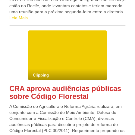
estão no Recife, onde levantam contatos e teriam marcado
uma reunião para a próxima segunda-feira entre a diretoria
da Unidos da Tijuca e o Governo de Pernambuco para afinar
Leia Mais
os detalhes. Além do encontro com o poder público, eles
estão percorrendo e empresas de Pernambuco, para “fazer
contatos e levantar apoios para o desfile. Com relação ao
Governo, seria um apoio institucional. Blog do Deputado
Federal GONZAGA PATRIOTA (PSB/PE)
Clipping
CRA aprova audiências públicas
sobre Código Florestal
A Comissão de Agricultura e Reforma Agrária realizará, em
conjunto com a Comissão de Meio Ambiente, Defesa do
Consumidor e Fiscalização e Controle (CMA), diversas
audiências públicas para discutir o projeto de reforma do
Código Florestal (PLC 30/2011). Requerimento propondo os