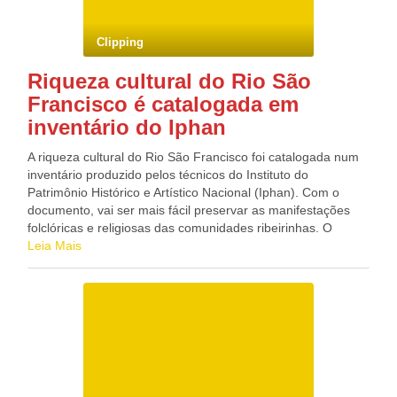
unidades às famílias que perderam suas casas. 5- Três mil
moradias serão concluídas ainda este ano, outras três mil
Clipping
durante o primeiro semestre de 2012 e mais 6 mil até o final
do próximo ano. 6 – Em Palmares, já foram entregues 84
Riqueza cultural do Rio São
casas, 36 localizadas no distrito de Engenho Paul e outras
Francisco é catalogada em
48 em Quilombo dos Palmares. 7- Ao todo, serão quatro
conjuntos habitacionais com investimento total de R$ 143,7
inventário do Iphan
milhões. 8- Em Barreiros, as primeiras 55 casas que foram
entregues ficam no distrito da Fazenda São Francisco mas
A riqueza cultural do Rio São Francisco foi catalogada num
há no município três empreendimentos em construção
inventário produzido pelos técnicos do Instituto do
orçados R$ 154 milhões. 9- Foram desapropriados 39
Patrimônio Histórico e Artístico Nacional (Iphan). Com o
terrenos em 21 municípios da região para construção de
documento, vai ser mais fácil preservar as manifestações
10.260 casas nos seguintes municípios: 2.610 em Palmares,
folclóricas e religiosas das comunidades ribeirinhas. O
2.450 em Barreiros, 1.050 em Água Preta, 264 em Maraial,
resultado da pesquisa foi apresentado em Petrolina, no
Leia Mais
140 em Agrestina, 240 em Bezerros, 315 em Gameleira, 223
Sertão de Pernambuco. Foram necessários três anos de
em Jaqueira, 205 em Joaquim Nabuco, 280 em Sirinhaém,
pesquisa para percorrer cerca de 1,6 mil quilômetros do São
398 em Belém de Maria, 100 em Jurema, 226 em
Francisco. O percurso que começou em Minas Gerais, onde
Primavera, 727 em Correntes e 1.032 em Catende. 10- As
ele nasce. Passou pela Bahia e por Pernambuco, até chegar
unidades foram contratadas através do Programa Minha
à foz, entre Alagoas e Sergipe. Várias manifestações
Casa, Minha Vida e seguem o padrão de 42 metros
artísticas foram registradas nas mais de 90 localidades
quadrados (padrão da Caixa Econômica). São dois quartos,
visitadas, como as carrancas das cidades mineiras. No
sala, cozinha, banheiro e área de serviço, com possibilidade
roteiro, os estudiosos encontraram ricas paisagens naturais,