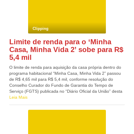
bodocoense, sobre as exigências técnicas da Agência de
Defesa e Fiscalização Agropecuária de Pernambuco
(Adagro). Além de propiciar para os produtores condições
seguras para produção, em conformidade com a legislação
sanitária, ambiental e trabalhista a produção artesanal de
Clipping
lácteos, como queijo, manteiga e doce de leite. O município
de Bodocó deverá executar na obra as obrigações
Limite de renda para o ‘Minha
constantes nas cláusulas do TAC, no prazo de 12 meses,
Casa, Minha Vida 2’ sobe para R$
contados a partir da assinatura do documento. O prazo
estimado para a realização dos certames licitatórios para
5,4 mil
contratação do projeto básico, escolha e execução das
obras do complexo industrial, também é de um ano. O
O limite de renda para aquisição da casa própria dentro do
complexo deverá ter portaria, unidades padrão de produção,
programa habitacional “Minha Casa, Minha Vida 2” passou
banheiros e vestiários operacionais, banco de gelo, casa de
de R$ 4,65 mil para R$ 5,4 mil, conforme resolução do
caldeira, sistema de distribuição de água potável, sistema de
Conselho Curador do Fundo de Garantia do Tempo de
coleta de águas servidas, sistema de tratamento de
Serviço (FGTS) publicada no “Diário Oficial da União” desta
efluentes, projeto arquitetônico, fluxo de produção, circuito
quinta-feira (16). A resolução prevê renda familiar mensal
Leia Mais
de leite e limpeza, máquinas e equipamentos de produção,
bruta de até R$ 5,4 mil para habitação popular financiada
câmaras frias de processo e estoque, sistema elétrico,
com recursos do FGTS, no caso de imóveis em cidades de
sistema de distribuição de água potável, sistema de coleta
regiões metropolitanas ou com população superior a 250 mil
de águas servidas, sistema de tratamento de efluentes,
habitantes. Nos demais municípios, o limite é R$ 3,9 mil.
preparação de memórias e documentos para licitação, que
Para os imóveis dentro do programa financiados com
devem ser apresentados de forma técnica, para aquisição
recurso do Tesouro Nacional, o limite de renda é R$ 5 mil.