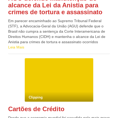
alcance da Lei da Anistia para
preventivas, a distribuição do medicamento antiviral para
tratamento sob risco de agravamento de seu quadro gripal e
crimes de tortura e assassinato
a ampliação do estoque de vacinas, que tinha 180 mil doses
e recebeu mais 100 mil nesta semana. Blog do Deputado
Em parecer encaminhado ao Supremo Tribunal Federal
Federal GONZAGA PATRIOTA (PSB/PE)
(STF), a Advocacia-Geral da União (AGU) defende que o
Brasil não cumpra a sentença da Corte Interamericana de
Direitos Humanos (CIDH) e mantenha o alcance da Lei de
Anistia para crimes de tortura e assassinato ocorridos
durante o governo militar. Para a AGU, o julgamento do
Leia Mais
Supremo sobre a Lei da Anistia em abril de 2010 foi claro e
a lei deve ter aplicação bilateral, ou seja, vale para as
vítimas do regime e para militares e agentes de Estado. A
Corte Interamericana condenou o Brasil no ano passado por
não punir os agentes de Estado responsáveis pelo
desaparecimento de 62 pessoas envolvidas na Guerrilha do
Araguaia, entre 1972 e 1974, e que classificou a Lei de
Anistia como incompatível com Convenção Interamericana
de Direitos Humanos, ratificada pelo Brasil, em 1992. Fonte:
Clipping
www. estadao.com.br Blog do Deputado Federal
GONZAGA PATRIOTA (PSB/PE)
Cartões de Crédito
Desde que a economia mundial foi sacudida pela mais grave