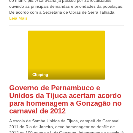
do município. A caravana já passou por 22 localidades
crescimento de 14% em relação aos R$ 18 bilhões da safra
ouvindo as principais demandas e prioridades da população.
2010/2011. O Programa Nacional de Apoio ao Médio
De acordo com a Secretária de Obras de Serra Talhada,
Produtor Rural (Pronamp) terá recursos de R$ 8,3 bilhões,
Roberta Meneses, as oficinas do Diagnóstico Participativo
Leia Mais
um aumento de 48,2% na comparação com os R$ 5,65
tem tido êxito por onde passa. “A população tem
bilhões do ciclo anterior. O ministério informou que, além
correspondido ao nosso chamado, participando, propondo e
dos R$ 5,2 bilhões previstos no orçamento para apoio à
discutindo as prioridades de sua comunidade”, declarou
comercialização, a serem aplicados em medidas para
Roberta. A ideia do Diagnóstico Participativo é identificar as
garantir renda ao produtor e o abastecimento do mercado
principais necessidades, demandas e propostas da
interno, o novo plano safra eleva os preços mínimos do leite
população nos bairros e comunidades rurais do município. O
(até 8,5%), de farinha de mandioca (11,2%), raiz de
resultado dessa escuta popular formará o plano de gestão
mandioca (até 21%), castanha de caju (12,5%), juta e malva
da Secretaria de Obras e estabelecerá um diálogo entre a
(até 47,5%), e mamona (14,5%), assim como do açaí (20%),
população e a Prefeitura. Confira a agenda do Diagnóstico
Clipping
pequi (até 10%) e pó cerífero …
Participativo: 17/06 (Sexta-feira) 08h – Bairro São Cristóvão
14h – Comunidade Caiçarinha da Penha 18/06 (Sábado)
Governo de Pernambuco e
08h – Comunidade Varzinha 14h – Bairro Caxixola 19/06
Unidos da Tijuca acertam acordo
(Domingo) 08h – Comunidade Bernardo Vieira Fonte: site
Nill Júnior Blog do Deputado Federal GONZAGA PATRIOTA
para homenagem a Gonzagão no
(PSB/PE)
carnaval de 2012
A escola de Samba Unidos da Tijuca, campeã do Carnaval
2011 do Rio de Janeiro, deve homenagear no desfile de
2012 os 100 anos de Luiz Gonzaga. Integrantes da escola já