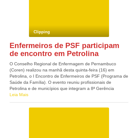
o prefeito José Queiroz (PDT), pai de Wolney. “Dilma vem
sistemas informáticos, do armazenamento de pornografia
apenas para Caruaru. O São João dela (dia 23) será aqui”,
infantil e da violação de direitos autorais de propriedade
afirmou Wolney, descartando informações que davam conta
intelectual. Blog do Deputado Federal GONZAGA
de que a presidente viria ao Estado após escala em
PATRIOTA (PSB/PE)
Campina Grande (PB). “Ela não condicionou a sua vinda a
Clipping
nenhuma outra viagem. Perguntou qual era o melhor dia e
combinou com a gente.” Dilma acertou todos os detalhes
Enfermeiros de PSF participam
com Bezerra Coelho, que comunicou aos políticos
de encontro em Petrolina
conterrâneos. Contudo, a assessoria da Presidência ainda
não confirmou a viagem. Entre os convidados, o governador
O Conselho Regional de Enfermagem de Pernambuco
Eduardo Campos (PSB), o vice João Lyra (PDT), deputados
(Coren) realizou na manhã desta quinta-feira (16) em
e secretários. “A partir de amanhã (esta sexta-feira, 17),
Petrolina, o I Encontro de Enfermeiros de PSF (Programa de
vou articular com outros ministros, como Carlos Lupi
Saúde da Família). O evento reuniu profissionais de
(Trabalho) e Eduardo Cardoso (Justiça).” Essa será a
Petrolina e de municípios que integram a 8ª Gerência
terceira visita de Dilma a Caruaru. A primeira foi em 2009,
Regional de Saúde, para atualizá-los sobre a assistência
Leia Mais
quando ainda era ministra da Casa Civil, e a última foi na
direta à população. De acordo com a presidente do Coren,
campanha, em 2010, quando participou de carreata. Blog
Célia Arribas, este é o quinto evento deste tipo realizado no
do Deputado Federal GONZAGA PATRIOTA (PSB/PE)
Estado. “O objetivo é tentar aproximar esse profissional mais
da legislação que é pertinente a atuação do profissional na
atenção básica”, informa. O coordenador do Encontro,
Gilmar Júnior, diz que Pernambuco tem hoje cerca de 1800
PSFs. “São muitas unidades que a gente precisa atuar. O