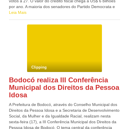
proprietários de terras invadidas, estelionato, peculato,
votos a 27. O valor do crédito fiscal chega a US$ 6 bilhões
apropriação indébita de recursos de assentados, formação
por ano. A maioria dos senadores do Partido Democrata e
de quadrilha e extração ilegal de madeira de áreas de
uma série de representantes do Partido Republicano apoiou
Leia Mais
preservação permanente. A assessoria de imprensa da
o fim dos subsídios. O crédito tributário destina ao setor US$
coordenação nacional do MST disse à Agência Brasil que
0,45 por galão de etanol misturado à gasolina. A indústria de
Rainha está desligado do movimento há mais de cinco anos.
etanol dos Estados Unidos é protegida também por uma
R7 Blog do Deputado Federal GONZAGA PATRIOTA
tarifa de importação de US$ 0,54 por galão, cuja revogação
(PSB/PE)
também está inclusa na medida aprovada pelo Senado. Na
última terça-feira, uma proposta legislativa para eliminar os
créditos tributários ao etanol nos Estados Unidos, assim
como as tarifas sobre a importação do produto, não foi
aprovada em votação no Senado. Uma mudança na tarifa
Clipping
de importação, por exemplo, poderia beneficiar o Brasil,
segundo produtor de etanol após os Estados Unidos. O
Bodocó realiza III Conferência
processo para se conseguir os votos necessários já havia
Municipal dos Direitos da Pessoa
sinalizado enfraquecimento do apoio ao crédito tributário.
Uma coalizão de conservadores e ambientalistas desafiou a
Idosa
legitimidade dos subsídios, enquanto outros senadores
entraram num debate mais amplo, sobre subsídios em um
A Prefeitura de Bodocó, através do Conselho Municipal dos
período de déficit orçamentário. Blog do Deputado Federal
Direitos da Pessoa Idosa e a Secretaria de Desenvolvimento
GONZAGA PATRIOTA (PSB/PE)
Social, da Mulher e da Igualdade Racial, realizam nesta
sexta-feira (17), a III Conferência Municipal dos Direitos da
Pessoa Idosa de Bodocó. O tema central da conferência