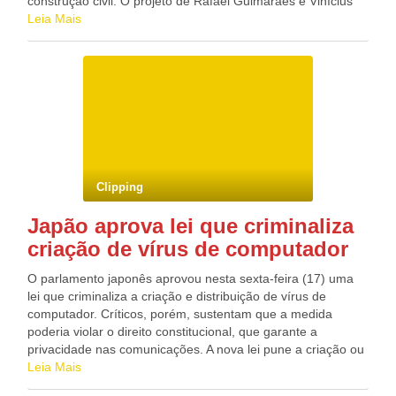
governo é vacinar 95% do público-alvo – 14,1 milhão de
construção civil. O projeto de Rafael Guimarães e Vinícius
crianças contra a poliomielite e 17 milhões contra o
Cal foi apresentado em Fort Lauderdale, na Flórida (EUA), e
Leia Mais
sarampo. Fonte: Agência Brasil Blog do Deputado Federal
levou a Competição Internacional de Planos de Negócios
GONZAGA PATRIOTA (PSB/PE)
James McGuire. Mais de 200 projetos de estudantes de
várias partes do mundo participaram da competição. Os
brasileiros (ambos com 23 anos), desenvolveram uma grua
com um contrapeso localizado em uma das pontas que
pode ser móvel e automático. A depender da necessidade e
do manuseio, ele se desloca para um local mais apropriado
da ponta, o que causa maior estabilidade e facilidade
durante sua movimentação. “A grua tem capacidade de
Clipping
carga cinco vezes maior em qualquer parte de sua ponta e
oferece segurança maior para os operários”, destaca Rafael
Japão aprova lei que criminaliza
Guimarães. A dupla já patenteou o invento no Brasil,
criação de vírus de computador
Estados Unidos e Europa, e trabalha em um outro projeto
para aumentar ainda mais a segurança do equipamento. A
O parlamento japonês aprovou nesta sexta-feira (17) uma
engenharia mecatrônica promove a união dos
lei que criminaliza a criação e distribuição de vírus de
conhecimentos da mecânica, eletrônica e computação.
computador. Críticos, porém, sustentam que a medida
Blog do Deputado Federal GONZAGA PATRIOTA (PSB/PE)
poderia violar o direito constitucional, que garante a
privacidade nas comunicações. A nova lei pune a criação ou
distribuição de um vírus sem causa razoável com até três
Leia Mais
anos de prisão ou multas de 500 mil ienes (quase R$ 10