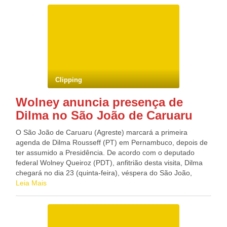
mil). Além disso, a obtenção ou armazenamento do vírus
será penalizado com até dois anos de prisão ou multas de
300 mil ienes (quase R$ 6 mil), informa a agência de
notícias local “Kyodo”. Um dos aspectos mais polêmicos da
norma é que ela permite copiar ou apreender informações
de servidores de internet que estejam conectados a
computadores que tenham sido desapropriados durante
uma investigação. A medida também permite às autoridades
Clipping
solicitar aos provedores que conservem dados de
comunicações, tais como nomes de remetentes e
Wolney anuncia presença de
destinatários de e-mails, por um prazo de até 60 dias.
Dilma no São João de Caruaru
‘Convenção sobre o Cibercrime’ As autoridades japonesas
tiveram problemas para investigar ataques cibernéticos
O São João de Caruaru (Agreste) marcará a primeira
contra escritórios do governo, corporações e indivíduos
agenda de Dilma Rousseff (PT) em Pernambuco, depois de
diante da ausência de uma lei nacional especificamente
ter assumido a Presidência. De acordo com o deputado
traçada para punir a criação de vírus e outros atos que
federal Wolney Queiroz (PDT), anfitrião desta visita, Dilma
danifiquem redes de informática. Com a aprovação da lei, o
chegará no dia 23 (quinta-feira), véspera do São João,
governo japonês tem a intenção de assinar definitivamente a
sendo recepcionada com um jantar em Caruaru. Depois,
Leia Mais
Convenção sobre o Cibercrime que, apesar de aprovada
seguirá para o camarote da prefeitura no Pátio do Forró. O
pelo parlamento em 2004, não foi oficialmente ratificada
ministro Fernando Bezerra Coelho (Integração Nacional)
devido à ausência de normas locais sobre o assunto. A
está confirmado na comitiva presidencial. “Será o São João
Convenção sobre o Cibercrime, assinado em 2004 por 31
mais grandioso da história”, garantiu nesta quinta-feira (16)
países, exige a criminalização do acesso não autorizado a