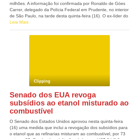
milhões. A informação foi confirmada por Ronaldo de Góes
Carrer, delegado da Polícia Federal em Prudente, no interior
de São Paulo, na tarde desta quinta-feira (16). O ex-líder do
MST (Movimento dos Sem-Terra) José Rainha Júnior está
Leia Mais
entre os presos da operação Desfalque da Polícia Federal.
Na tarde de hoje, Carrer deu uma coletiva confirmando as
prisões, mas não listou o nome dos investigados. Segundo a
PF, as primeiras investigações sobre o esquema de desvio
de dinheiro começaram em 2009. Ainda de acordo com
Carrer, 50 agentes da PF participaram da operação. A PF
cumpriu dez mandados de prisão temporária, sete de
condução coercitiva e 13 de busca e apreensão nas cidades
de Andradina, Araçatuba, Euclides da Cunha Paulista,
Clipping
Presidente Bernardes, Presidente Epitácio, Presidente
Prudente, Sandovalina, São Paulo e Teodoro Sampaio. De
Senado dos EUA revoga
acordo com nota da polícia, a investigação começou há
subsídios ao etanol misturado ao
aproximadamente dez meses e foi acompanhada pelo
Ministério Público Federal. O grupo criminoso teria usado
combustível
associações civis, cooperativas e institutos para se apropriar
ilegalmente de recursos públicos destinados à manutenção
O Senado dos Estados Unidos aprovou nesta quinta-feira
de assentados em áreas desapropriadas para reforma
(16) uma medida que inclui a revogação dos subsídios para
agrária. São investigados crimes de extorsão contra
o etanol que as refinarias misturam ao combustível, por 73