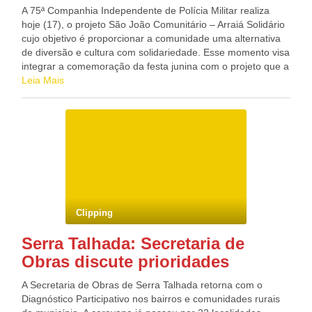
15 anos para pagar. Uma das novidades do plano é a
A 75ª Companhia Independente de Polícia Militar realiza
criação, pela primeira vez, de uma linha de crédito especial
hoje (17), o projeto São João Comunitário – Arraiá Solidário
para a pecuária. Nela, produtores terão financiamento de
cujo objetivo é proporcionar a comunidade uma alternativa
até R$ 750 mil para a aquisição de reprodutores e matrizes
de diversão e cultura com solidariedade. Esse momento visa
de bovinos e búfalos. Para custeio, os pecuaristas terão seu
integrar a comemoração da festa junina com o projeto que a
limite aumentado de R$ 275 mil para R$ 650 mil. O governo
75ª CIPM já vem desenvolvendo: Policiamento Comunitário
Leia Mais
também criou um programa de investimento para ampliar a
o qual procura aplicar a doutrina através de ações
produção de cana-de-açúcar, um dos pontos para tentar
concretas, solidárias e participativas, em benefício da
solucionar o problema da escassez de etanol em alguns
melhoria de vida da população. Doze escolas locais
períodos do ano, jogando o preço do combustível para cima.
participarão do evento em competições de quadrilha junina,
O limite de contratação será de R$ 1 milhão, com prazo de
corrida de saco, pau de sebo, corrida do ovo na colher,
cinco anos para pagar. As operações de custeio de todas as
quebra pote entre outras diversões típicas da festa junina. O
atividades agropecuárias que tinham limites de crédito
espaço estará aberto para apresentações de voluntários
diferenciados tiveram seus valores unificados em R$ 650 mil
(músicos e bandas de forró da região). Associada ao
por produtor. Segundo o secretário de Política Agrícola do
entretenimento ocorrerá a Campanha do Agasalho, com
Ministério da Agricultura, José Carlos Vaz, a intenção é dar o
Clipping
arrecadações de vestimentas e alimentos não perecíveis
mesmo tratamento tanto a produtores de commodities para
para posterior doação em comunidades carentes. O evento
exportação quanto àqueles que abastecem o mercado
Serra Talhada: Secretaria de
acontecerá logo mais às 15h30, na Avenida das Nações,
interno. Os recursos para custeio e comercialização, R$
Obras discute prioridades
bairro Dom Tomaz, em frente ao clube SASESP, próximo à
80,2 bilhões, representam 74,8% de todo o valor
sede da 75ª CIPM, um ambiente ideal para a integração
disponibilizado para a safra. Desses, R$ 64,1 bilhões terão
A Secretaria de Obras de Serra Talhada retorna com o
entre a comunidade, polícia militar e as escolas. Blog do
taxas de juros controladas a 6,75% ao ano. Para
Diagnóstico Participativo nos bairros e comunidades rurais
Deputado Federal GONZAGA PATRIOTA (PSB/PE)
investimentos serão disponibilizados R$ 20,5 bilhões, um