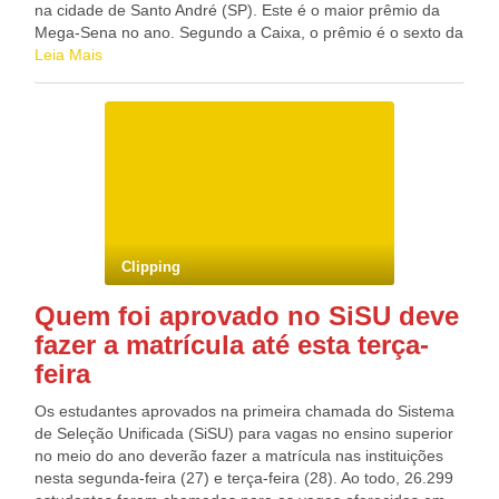
na cidade de Santo André (SP). Este é o maior prêmio da
Mega-Sena no ano. Segundo a Caixa, o prêmio é o sexto da
história da Mega-Sena e o quarto entre os concursos
Leia Mais
regulares, sem contar as extrações especiais da Mega da
Virada. Aplicado na poupança, pode render mais de R$ 440
mil por mês. Confira os números sorteados: 02 – 05 – 15 –
20 – 43 – 57. Segundo a Caixa, 314 apostas acertaram a
quina e cada ganhador receberá um prêmio de R$
13.945,66. A quadra teve 20.014 acertadores e cada um
ganhará R$ 312,56. O próximo sorteio será realizado na
quarta-feira, dia 29, e a estimativa de prêmio é de R$ 2,5
milhões. Blog do Deputado Federal GONZAGA PATRIOTA
Clipping
(PSB/PE)
Quem foi aprovado no SiSU deve
fazer a matrícula até esta terça-
feira
Os estudantes aprovados na primeira chamada do Sistema
de Seleção Unificada (SiSU) para vagas no ensino superior
no meio do ano deverão fazer a matrícula nas instituições
nesta segunda-feira (27) e terça-feira (28). Ao todo, 26.299