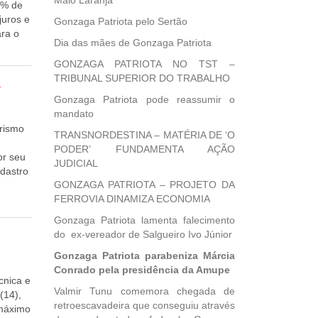
Maio Laranja
5% de
ação
juros e
Gonzaga Patriota pelo Sertão
a
ro do
ara o
es
Dia das mães de Gonzaga Patriota
tos um
T),
o com
GONZAGA PATRIOTA NO TST –
las. De
tração
TRIBUNAL SUPERIOR DO TRABALHO
 da
, no
e
. No
onal de
Gonzaga Patriota pode reassumir o
lação a
o
mandato
car de
ações
urismo
 médio
TRANSNORDESTINA – MATÉRIA DE ‘O
da
áticas
 de
PODER’ FUNDAMENTA AÇÃO
scussão
tros
or seu
om os
JUDICIAL
 Ainda
tecer
adastro
erviços
e
GONZAGA PATRIOTA – PROJETO DA
r
FERROVIA DINAMIZA ECONOMIA
l de
)
opostas
 voto
Gonzaga Patriota lamenta falecimento
er os
reciado
do ex-vereador de Salgueiro Ivo Júnior
r
CCJ). A
omissão
Gonzaga Patriota parabeniza Márcia
ípios o
a para
Conrado pela presidência da Amupe
sa
dados
cnica e
s
Valmir Tunu comemora chegada de
amas
(14),
prazo
retroescavadeira que conseguiu através
erreira
 máximo
ente