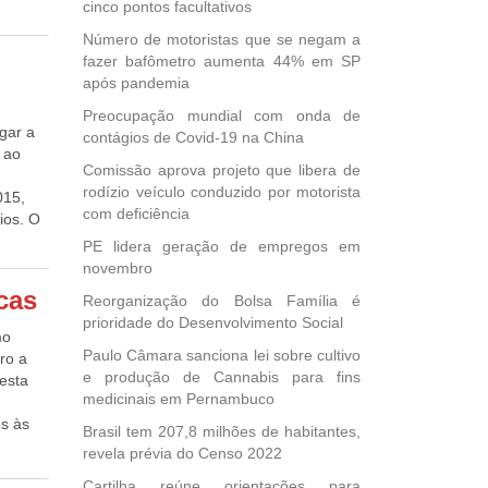
cinco pontos facultativos
tuto
lização
e os
putado
Número de motoristas que se negam a
ódicas
fazer bafômetro aumenta 44% em SP
ema
após pandemia
or
Preocupação mundial com onda de
nte da
gar a
contágios de Covid-19 na China
nde a
 ao
 tem se
Comissão aprova projeto que libera de
e
rodízio veículo conduzido por motorista
015,
pente,
com deficiência
ios. O
 que
 R$ 785
PE lidera geração de empregos em
o. A
novembro
e 6%.
 A
danças
cas
Reorganização do Bolsa Família é
 citada
prioridade do Desenvolvimento Social
0
mo
ção
Paulo Câmara sanciona lei sobre cultivo
ro a
ia
e produção de Cannabis para fins
er um
esta
 Os
medicinais em Pernambuco
hefe da
ente
os às
Brasil tem 207,8 milhões de habitantes,
to irá
na.
revela prévia do Censo 2022
olha
ajudar
o
Cartilha reúne orientações para
ral