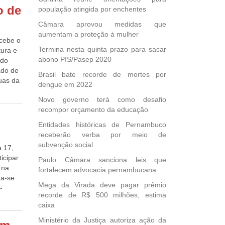
istro
o de
população atingida por enchentes
se que
nhecer
Câmara aprovou medidas que
io
aumentam a proteção à mulher
ecebe o
statuto
Termina nesta quinta prazo para sacar
tura e
 no
abono PIS/Pasep 2020
 do
o
ado de
ça terá
Brasil bate recorde de mortes por
guas da
. “Já
dengue em 2022
cer de
Novo governo terá como desafio
 da
recompor orçamento da educação
assim”,
ais
ção do
Entidades históricas de Pernambuco
pou das
receberão verba por meio de
ue
doras
subvenção social
a 17,
 a
de
icipar
Paulo Câmara sanciona leis que
jeto. O
 o
 na
fortalecem advocacia pernambucana
 do
ratos
ta-se
urante
l”,
Mega da Virada deve pagar prêmio
-
a 6ª
 para
recorde de R$ 500 milhões, estima
ação
gosto
caixa
eridos
 não
Ministério da Justiça autoriza ação da
uma das