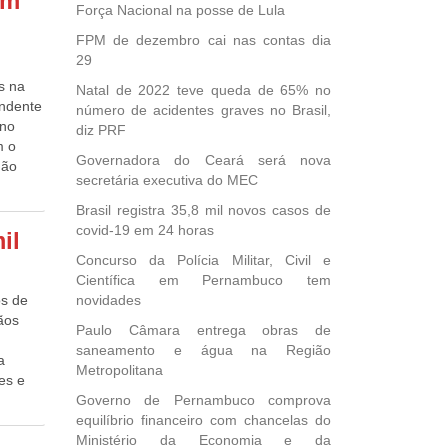
em
Força Nacional na posse de Lula
alho”,
câmbio
oras
FPM de dezembro cai nas contas dia
 do
lha do
o
29
 dos
putado
s, mas
idas
s na
Natal de 2022 teve queda de 65% no
o à
 (MEC),
endente
número de acidentes graves no Brasil,
m é
rasil,
 no
diz PRF
is.
ão Itaú
m o
”,
Governadora do Ceará será nova
não
e
secretária executiva do MEC
-se
terial,
 Unidos
ção das
 a
Brasil registra 35,8 mil novos casos de
tem
covid-19 em 24 horas
il
retudo
as ou
Concurso da Polícia Militar, Civil e
do,
Científica em Pernambuco tem
de
os de
novidades
ica,
 um voo
ãos
e
Paulo Câmara entrega obras de
 dos
saneamento e água na Região
a
nhados
crito,
Metropolitana
ões e
e
rdo com
 é
Governo de Pernambuco comprova
ão.
de
equilíbrio financeiro com chancelas do
7 /
rasos
te que
Ministério da Economia e da
tes de