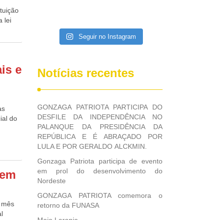
tuição
 lei
de
Seguir no Instagram
ados em
s tarde
pela
is e
para
Notícias recentes
e os
é
GONZAGA PATRIOTA PARTICIPA DO
s de
as
DESFILE DA INDEPENDÊNCIA NO
se a
ial do
PALANQUE DA PRESIDÊNCIA DA
tos
REPÚBLICA E É ABRAÇADO POR
m o
LULA E POR GERALDO ALCKMIN.
reitora
stas da
a
 já
Gonzaga Patriota participa de evento
três
artir
em prol do desenvolvimento do
 em
ra com
 Bruno
Nordeste
iza o
ica
GONZAGA PATRIOTA comemora o
e novos
mo tema
o mês
retorno da FUNASA
que as
idente
l
eríodo
uto