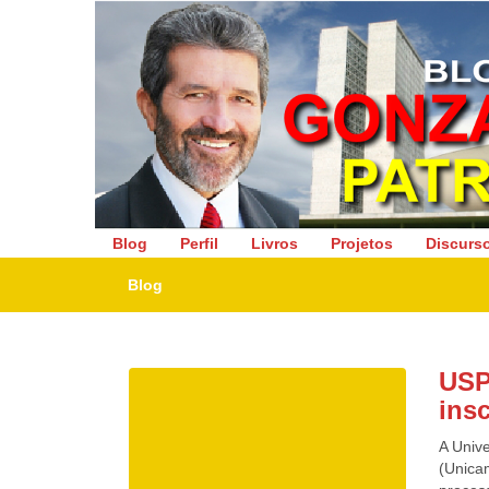
Deputado Federal
Blog
Perfil
Livros
Projetos
Discurs
Blog
USP
insc
A Univ
(Unica