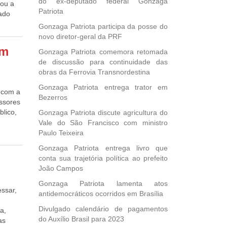
do ex-deputado federal Gonzaga
 Serpa
rou a
ências
Patriota
dré
nado
de
rítimos
Gonzaga Patriota participa da posse do
de do
de
se
novo diretor-geral da PRF
ro para
idor,
or para
rmitirá
em
Gonzaga Patriota comemora retomada
atura
,
de discussão para continuidade das
úblicos
 do
obras da Ferrovia Transnordestina
da
e
Gonzaga Patriota entrega trator em
 com a
o, ou
Bezerros
essores
tor de
blico,
Gonzaga Patriota discute agricultura do
erá
Vale do São Francisco com ministro
ral de
ro. Com
Paulo Teixeira
e em
dmissão
Gonzaga Patriota entrega livro que
Rio
conta sua trajetória política ao prefeito
ento e
João Campos
orias,
tular
Gonzaga Patriota lamenta atos
ntidade
essar,
antidemocráticos ocorridos em Brasília
-SC).
ação do
endou a
Divulgado calendário de pagamentos
a,
o de
uprir a
do Auxílio Brasil para 2023
as
 de
io a