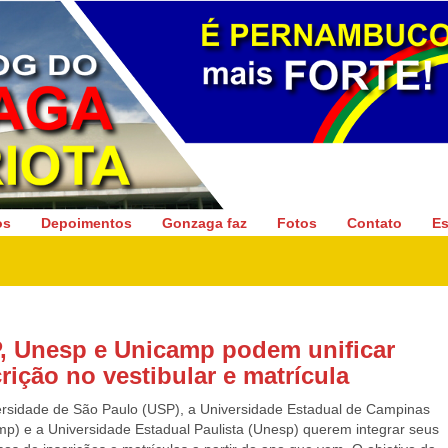
Gonzaga Patriota
os
Depoimentos
Gonzaga faz
Fotos
Contato
Es
, Unesp e Unicamp podem unificar
rição no vestibular e matrícula
ersidade de São Paulo (USP), a Universidade Estadual de Campinas
mp) e a Universidade Estadual Paulista (Unesp) querem integrar seus