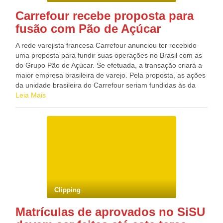
Carrefour recebe proposta para
fusão com Pão de Açúcar
A rede varejista francesa Carrefour anunciou ter recebido
uma proposta para fundir suas operações no Brasil com as
do Grupo Pão de Açúcar. Se efetuada, a transação criará a
maior empresa brasileira de varejo. Pela proposta, as ações
da unidade brasileira do Carrefour seriam fundidas às da
CBD (Companhia Brasileira de Distribuição), que por sua
Leia Mais
vez seriam unidas ao recém-formado fundo de investimento
Gama (administrado pelo banco BTG Pactual). A Gama
informou que a proposta prevê sua adesão ao atual acordo
de acionistas do Carrefour e que sua movimentação seria
combinada aos fundos Blue Capital, Colony Blue Investor e
Groupe Arnault (donos de 14% do Carrefour). No último dia
21, o Carrefour havia informado que pretendaia manter o
controle da unidade brasileira, vista como crucial para o
crescimento da companhia. Na reunião anual de acionistas
Clipping
realizada então, um representante do conselho diretor disse
que o Carrefour não vai abrir mão do controle majoritário de
Matrículas de aprovados no SiSU
sua divisão no Brasil. Em meio aos receios de que o