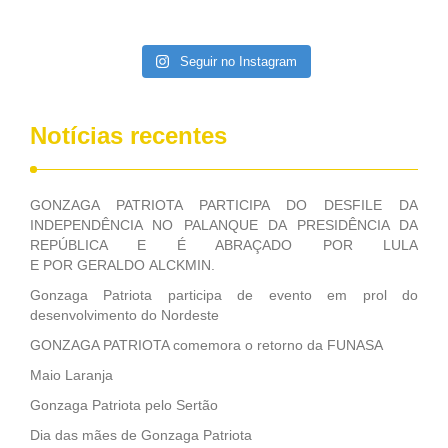
é fundamental para melhorar a situação de vida dos cerca
de 12,9 milhões de famílias atendidas pelo programa de
transferência condicionada de renda. O descumprimento por
Seguir no Instagram
cinco vezes leva ao cancelamento do benefício. As
prefeituras que não encaminham as informações deixam de
receber recursos destinados pelo MDS à gestão do Bolsa
Notícias recentes
Família. Fonte: Agência Brasil Blog do Deputado Federal
GONZAGA PATRIOTA (PSB/PE)
GONZAGA PATRIOTA PARTICIPA DO DESFILE DA
INDEPENDÊNCIA NO PALANQUE DA PRESIDÊNCIA DA
REPÚBLICA E É ABRAÇADO POR LULA
E POR GERALDO ALCKMIN.
Gonzaga Patriota participa de evento em prol do
desenvolvimento do Nordeste
GONZAGA PATRIOTA comemora o retorno da FUNASA
Maio Laranja
Gonzaga Patriota pelo Sertão
Dia das mães de Gonzaga Patriota