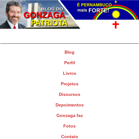
Gonzaga Patriota
Deputado Federal
Blog
Perfil
Livros
Projetos
Discursos
Depoimentos
Gonzaga faz
Fotos
Contato