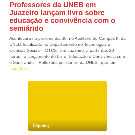
Professores da UNEB em
Juazeiro lançam livro sobre
educação e convivência com o
semiárido
Acontecerá no próximo dia 30, no Auditório do Campus III da
UNEB, localizado no Departamento de Tecnologias e
Ciências Sociais – DTCS, em Juazeiro, a partir das 20
horas, o lançamento do Livro: Educação e Convivência com
o Semi-árido – Reflexões por dentro da UNEB, que tem
como organizadores Edmerson dos Santos Reis, Luzineide
Leia Mais
Dourado Carvalho e Maria Luciana da Silva Nóbrega. O livro
é uma coletânea de artigos que versam sobre a constituição
histórica e geográfica do Semi-árido Brasileiro, destacando
os significados postos sobre a natureza, o território e as
proposições de desenvolvimento dessa região; a questão da
Segurança Alimentar e Nutricional (SAN) e do Direito
Humano à Alimentação Adequada (DHAA); a experiência
vivenciada na elaboração de dois livros didáticos
contextualizados – “Conhecendo o Semiárido 1 e 2; as
Clipping
comunidades quilombolas rurais compreendidas como
comunidades do campo e como uma nova perspectiva