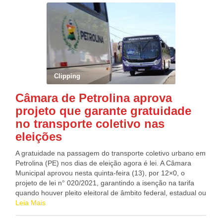
Miranda (PDT-RJ), Airton Faleiro (PT-PA), Túlio Gadêlha
que está disposto nas cláusulas 46 e 47 da Convenção
(Rede-PE). Fonte: Agência Câmara de Notícias
Coletiva Vigente”. Fonte:
Clipping
Câmara de Petrolina aprova
projeto que garante gratuidade
no transporte coletivo nas
eleições
A gratuidade na passagem do transporte coletivo urbano em
Petrolina (PE) nos dias de eleição agora é lei. A Câmara
Municipal aprovou nesta quinta-feira (13), por 12×0, o
projeto de lei n° 020/2021, garantindo a isenção na tarifa
quando houver pleito eleitoral de âmbito federal, estadual ou
municipal. A matéria foi proposta pelo Poder Executivo. O
Leia Mais
projeto prevê que o Sistema de Transporte Coletivo Urbano