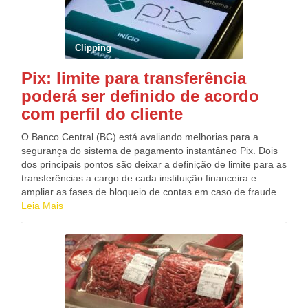
credenciadas pela Caixa, em todo o país ou pela Internet.
A aposta simples, com seis dezenas marcadas, custa R$
4,50.
Clipping
Pix: limite para transferência
poderá ser definido de acordo
com perfil do cliente
O Banco Central (BC) está avaliando melhorias para a
segurança do sistema de pagamento instantâneo Pix. Dois
dos principais pontos são deixar a definição de limite para as
transferências a cargo de cada instituição financeira e
ampliar as fases de bloqueio de contas em caso de fraude
reportada. As sugestões foram apresentadas pelo grupo de
Leia Mais
trabalho que acompanha a segurança do sistema de
pagamentos. Como “dono” do produto, é o BC que
determina as regras de operação e fiscaliza a operação do
Pix. A preocupação com segurança é grande por duas
razões principais: evitar que o sistema perda credibilidade
por causa de vazamento de chaves e o aumento de golpes
que usam da engenharia social para solicitar transferências