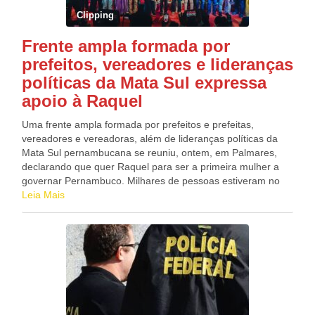
teleatendimento (116), site oficial e nas tradicionais lojas de
Sampaio. Após todo o trajeto, a cavalga termina no ponto de
Clipping
atendimento. Didi Galvão
partida, onde haverá celebração de Missa encerrando os
festejos de Nossa Senhora Aparecida. Da redação do Blog
Frente ampla formada por
Alvinho Patriota
prefeitos, vereadores e lideranças
políticas da Mata Sul expressa
apoio à Raquel
Uma frente ampla formada por prefeitos e prefeitas,
vereadores e vereadoras, além de lideranças políticas da
Mata Sul pernambucana se reuniu, ontem, em Palmares,
declarando que quer Raquel para ser a primeira mulher a
governar Pernambuco. Milhares de pessoas estiveram no
evento apoiando o projeto com mais de 100 lideranças
Leia Mais
políticas. Intitulado “Grande Frente Política da Mata Sul”, o
grupo formalizou o apoio e expressou demandas da Mata
Sul através da Carta de Proposições, Compromisso e
Valorização com a região. Júnior de Beto, prefeito de
Palmares (PP); Dona Graça, prefeita de Catende (PSDB);
Álvaro Porto Filho, prefeito de Quipapá (PSDB); Dayse
Juliana, prefeita de Primavera (PSB); Fátima Borba
(Republicanos), prefeita de Cortês; Dr. Leandro (PL),