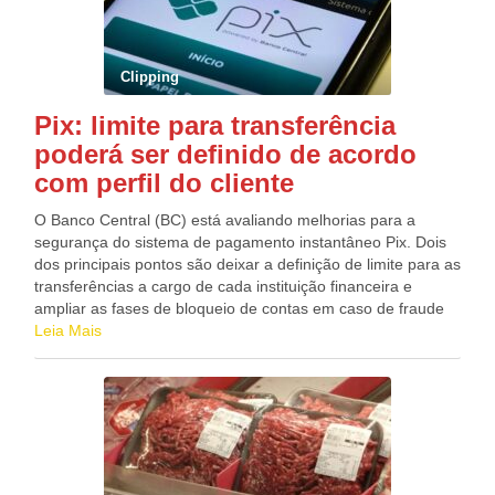
credenciadas pela Caixa, em todo o país ou pela Internet.
A aposta simples, com seis dezenas marcadas, custa R$
4,50.
Clipping
Pix: limite para transferência
poderá ser definido de acordo
com perfil do cliente
O Banco Central (BC) está avaliando melhorias para a
segurança do sistema de pagamento instantâneo Pix. Dois
dos principais pontos são deixar a definição de limite para as
transferências a cargo de cada instituição financeira e
ampliar as fases de bloqueio de contas em caso de fraude
reportada. As sugestões foram apresentadas pelo grupo de
Leia Mais
trabalho que acompanha a segurança do sistema de
pagamentos. Como “dono” do produto, é o BC que
determina as regras de operação e fiscaliza a operação do
Pix. A preocupação com segurança é grande por duas
razões principais: evitar que o sistema perda credibilidade
por causa de vazamento de chaves e o aumento de golpes
que usam da engenharia social para solicitar transferências