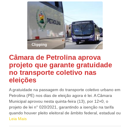
Miranda (PDT-RJ), Airton Faleiro (PT-PA), Túlio Gadêlha
que está disposto nas cláusulas 46 e 47 da Convenção
(Rede-PE). Fonte: Agência Câmara de Notícias
Coletiva Vigente”. Fonte:
Clipping
Câmara de Petrolina aprova
projeto que garante gratuidade
no transporte coletivo nas
eleições
A gratuidade na passagem do transporte coletivo urbano em
Petrolina (PE) nos dias de eleição agora é lei. A Câmara
Municipal aprovou nesta quinta-feira (13), por 12×0, o
projeto de lei n° 020/2021, garantindo a isenção na tarifa
quando houver pleito eleitoral de âmbito federal, estadual ou
municipal. A matéria foi proposta pelo Poder Executivo. O
Leia Mais
projeto prevê que o Sistema de Transporte Coletivo Urbano