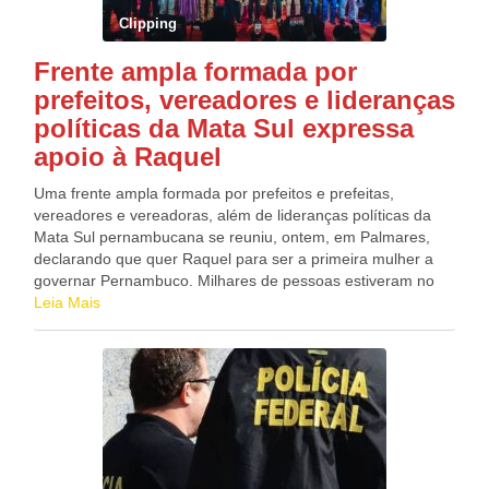
teleatendimento (116), site oficial e nas tradicionais lojas de
Sampaio. Após todo o trajeto, a cavalga termina no ponto de
Clipping
atendimento. Didi Galvão
partida, onde haverá celebração de Missa encerrando os
festejos de Nossa Senhora Aparecida. Da redação do Blog
Frente ampla formada por
Alvinho Patriota
prefeitos, vereadores e lideranças
políticas da Mata Sul expressa
apoio à Raquel
Uma frente ampla formada por prefeitos e prefeitas,
vereadores e vereadoras, além de lideranças políticas da
Mata Sul pernambucana se reuniu, ontem, em Palmares,
declarando que quer Raquel para ser a primeira mulher a
governar Pernambuco. Milhares de pessoas estiveram no
evento apoiando o projeto com mais de 100 lideranças
Leia Mais
políticas. Intitulado “Grande Frente Política da Mata Sul”, o
grupo formalizou o apoio e expressou demandas da Mata
Sul através da Carta de Proposições, Compromisso e
Valorização com a região. Júnior de Beto, prefeito de
Palmares (PP); Dona Graça, prefeita de Catende (PSDB);
Álvaro Porto Filho, prefeito de Quipapá (PSDB); Dayse
Juliana, prefeita de Primavera (PSB); Fátima Borba
(Republicanos), prefeita de Cortês; Dr. Leandro (PL),