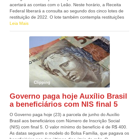
acertará as contas com o Leão. Neste horário, a Receita
Federal liberará a consulta ao segundo dos cinco lotes de
restituição de 2022. O lote também contempla restituições
residuais de anos anteriores. Ao todo, 4.250.448
Leia Mais
contribuintes receberão R$ 6,3 bilhões. Desse total, R$
2.697.759.582,31 serão pagos aos contribuintes com
prioridade legal, sendo 87.401 idosos acima de 80 anos;
675.495 entre 60 e 79 anos; 48.913 contribuintes com
alguma deficiência física ou mental ou doença grave e
661.831 contribuintes cuja maior fonte de renda seja o
magistério. O restante do lote será destinado a
2.776.808 contribuintes não prioritários que entregaram
declarações de exercícios anteriores até 19 de março deste
Clipping
ano. O dinheiro será pago em 30 de junho. A consulta pode
ser feita na página da Receita Federal na internet. Basta o
Governo paga hoje Auxílio Brasil
contribuinte clicar no campo Meu Imposto de Renda e, em
a beneficiários com NIS final 5
seguida, Consultar Restituição. A consulta também pode ser
feita no aplicativo Meu Imposto de Renda, disponível para
O Governo paga hoje (23) a parcela de junho do Auxílio
os smartphones dos sistemas Android e iOS. A consulta no
Brasil aos beneficiários com Número de Inscrição Social
site permite a verificação de eventuais pendências que
(NIS) com final 5. O valor mínimo do benefício é de R$ 400.
impeçam o pagamento da restituição – como inclusão na
As datas seguem o modelo do Bolsa Família, que pagava os
malha fina. Caso uma ou mais inconsistências sejam