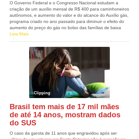
mostram como a escolha do uso da terra pode determinar o
O Governo Federal e o Congresso Nacional estudam a
agravamento do problema. “Isso indica o potencial de
criação de um auxílio mensal de R$ 400 para caminhoneiros
recuperação dessas áreas, que podem se tornar mais
autônomos, e aumento do valor e do alcance do Auxílio gás,
produtivas e contribuir para a remoção de carbono, quando
programa criado no ano passado para diminuir o efeito do
bem manejadas e sem a abertura de novos pastos”,
aumento do preço do gás no bolso das famílias de baixa
apontou o estudo. Fonte: DP
renda. Ambas propostas foram discutidas, nesta terça-feira
Leia Mais
(21), em reunião dirigida pelo presidente da câmara, Arthur
Lira (PP-AL), em consequência dos reajustes anunciados
pela Petrobras sobre a gasolina e do diesel. Devido às
eleições de 2022, a lei eleitoral não permite a criação e
ampliação de programas sociais. Por isso, é esperado que
ambos auxílios sejam incluídos na Proposta de Emenda à
Constituição (PEC) que discute o Imposto Sobre Circulação
de Mercadorias e Prestação de Serviços, já que ela se
sobrepõe a essa lei. Fonte: DP
Clipping
Brasil tem mais de 17 mil mães
de até 14 anos, mostram dados
do SUS
O caso da garota de 11 anos que engravidou após ser