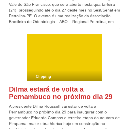
Vale do São Francisco, que será aberto nesta quarta-feira
(24), prosseguindo até o dia 27 deste mês no Sest/Senat em
Petrolina-PE. O evento é uma realização da Associação
Brasileira de Odontologia – ABO – Regional Petrolina, em
parceria com o Conselho Regional de Odontologia –
Pernambuco, Prefeitura de Petrolina, Unicred Vale do São
Francisco, Unimagem e Neodente. A programação científica
do congresso, que este ano tem como tema: “Rumos e
Perspectivas da Nova Odontologia”, é composta por cursos
e painéis ministrados por acadêmicos e cirurgiões-dentistas
de projeção nacional. No dia 25 (quinta-feira), no turno da
manhã será debatido o tema Terapêutica Medicamentosa
aplicada à Odontologia, com o mestre e doutor pela
Clipping
Universidade de Campinas – Unicamp, professor titular da
Faculdade de Odontologia de Piracicaba – Unicamp,
Dilma estará de volta a
Francisco Groppo. Das 15h às 19h, o assunto em pauta é o
Pernambuco no próximo dia 29
Laser em Odontologia, técnica que pode contribuir no
tratamento de várias patologias do complexo
A presidente Dilma Rousseff vai estar de volta a
bucomaxilofacial, explanada pelo cirurgião-dentista, doutor
Pernambuco no próximo dia 29 para inaugurar com o
em Laser em Odontologia pela Universidade Federal da
governador Eduardo Campos a terceira etapa da adutora de
Bahia – UFBA – e professor da Universidade Federal da
Pirapama, maior obra hídrica hoje em construção no
Paraíba – UFPB, Francisco Limeira Junior. Já na sexta-feira,