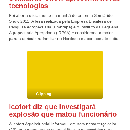
tecnologias
Foi aberta oficialmente na manhã de ontem a Semiárido
Show 2011. A feira realizada pela Empresa Brasileira de
Pesquisa Agropecuária (Embrapa) e o Instituto da Pequena
Agropecuária Apropriada (IRPAA) é considerada a maior
para a agricultura familiar no Nordeste e acontece até o dia
25 no KM 50 da BR-122. Com o tema Água e Produção de
Alimentos na Agricultura Familiar, a edição deste ano além
de realizar ampla divulgação de tecnologias inovadoras para
agropecuária regional fortalece ainda mais a importância de
métodos para a convivência com o Semiárido. Entre
diversas novidades apresentadas na feira, um dos
coordenadores do evento, o engenheiro agrônomo José
Nilton Moreira destacou duas: “A gente está com alguns
materiais de palma forrageira. A palma é um dos alimentos
Clipping
principais de bovinos e caprinos no Semiárido, e a gente
tem tido um problema com uma praga. Vamos ter a
Icofort diz que investigará
oportunidade de ver nessa feira quatro materiais resistentes
explosão que matou funcionário
a ela. Destacaria também o primeiro feijão de corda preto”,
informou. O evento reúne 14 unidades da Embrapa, cada
A Icofort Agroindustrial informou, em nota nesta terça-feira
uma apresentando novas tecnologias. Fonte: Gazzeta Blog
(23), que tomou todas as providências necessárias para