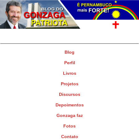
Gonzaga Patriota
Deputado Federal
Blog
Perfil
Livros
Projetos
Discursos
Depoimentos
Gonzaga faz
Fotos
Contato