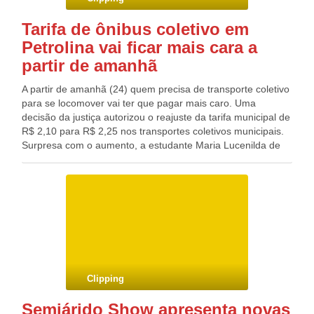
Tarifa de ônibus coletivo em
Petrolina vai ficar mais cara a
partir de amanhã
A partir de amanhã (24) quem precisa de transporte coletivo
para se locomover vai ter que pagar mais caro. Uma
decisão da justiça autorizou o reajuste da tarifa municipal de
R$ 2,10 para R$ 2,25 nos transportes coletivos municipais.
Surpresa com o aumento, a estudante Maria Lucenilda de
Oliveira reclamou da falta de antecedência no aviso da
alteração de preço da passagem e má qualidade do serviço
prestado no município. ” Todo dia eu pego ônibus, hoje que
eles colocaram essa plaquinha aí no parabrisa dos ônibus
comunicando o aviso, mas a partir de amanhã já fica mais
caro. E quem não tem? É um absurdo isso em cima da hora.
Subir o preço é bom, agora diminuir a demora no tempo de
espera no ponto e melhora a qualidade dos carros, eles não
pensam, é um absurdo mesmo. Fonte: Blog do Carlos Britto
Clipping
Blog do Deputado Federal GONZAGA PATRIOTA (PSB/PE)
Semiárido Show apresenta novas