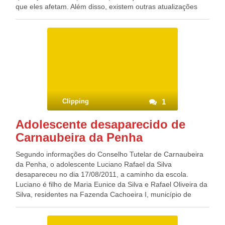
que eles afetam. Além disso, existem outras atualizações
que vão facilitar o entendimento de quem pode ver seus
itens (ou de amigos), em qualquer contexto. Os controles
dos perfils dos internautas, como conteúdo, sua cidade nata
e até seu último álbum de fotos, será exibido com um ícone
no menu suspenso. Ele permitirá que você saiba quem pode
ver essa parte do seu perfil e também alterá-lo com um
clique. Fonte: Diario de Pernambuco Blog do Deputado
Federal GONZAGA PATRIOTA (PSB/PE)
Clipping
1
Adolescente desaparecido de
Carnaubeira da Penha
Segundo informações do Conselho Tutelar de Carnaubeira
da Penha, o adolescente Luciano Rafael da Silva
desapareceu no dia 17/08/2011, a caminho da escola.
Luciano é filho de Maria Eunice da Silva e Rafael Oliveira da
Silva, residentes na Fazenda Cachoeira I, município de
Carnaubeira da Penha – PE. Qualquer informação deste
adolescente, favor entrar em contato com nossa redação,
através do e-mail
romfal@hotmail.com
/