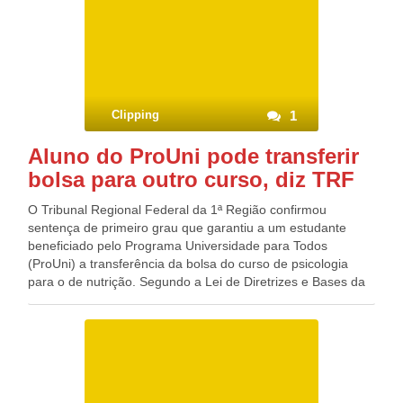
alex_mgomes@hotmail.com
,
blogdealvinho@hotmail.com
,
pelos telefones: (87) 9619-0108, (87) 8853-6745 ou entrar
em contato diretamente com o Conselho Tutelar de
Carnaubeira da Penha através do telefone (87) 3877-8156.
Fonte: Portal Belmonte Blog do Deputado Federal
GONZAGA PATRIOTA (PSB/PE)
Clipping
1
Aluno do ProUni pode transferir
bolsa para outro curso, diz TRF
O Tribunal Regional Federal da 1ª Região confirmou
sentença de primeiro grau que garantiu a um estudante
beneficiado pelo Programa Universidade para Todos
(ProUni) a transferência da bolsa do curso de psicologia
para o de nutrição. Segundo a Lei de Diretrizes e Bases da
Educação Nacional (LDB), essa transferência só poderia
ocorrer em cursos de áreas afins, argumento que foi
utilizado pela instituição de ensino para negar o pedido do
aluno para migração da bolsa. Mas, de acordo com a
decisão da desembargadora federal Selene de Almeida,
“não existe óbice legal ao deferimento do pedido” e, ao