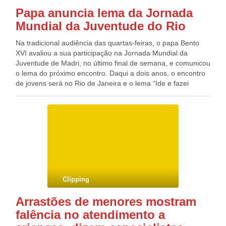
Papa anuncia lema da Jornada
Mundial da Juventude do Rio
Na tradicional audiência das quartas-feiras, o papa Bento
XVI avaliou a sua participação na Jornada Mundial da
Juventude de Madri, no último final de semana, e comunicou
o lema do próximo encontro. Daqui a dois anos, o encontro
de jovens será no Rio de Janeira e o lema “Ide e fazei
discípulos em todas as nações”. A partir da residência de
verão de Castel Gandolfo, o pontífice agradeceu aos “que
trabalharam generosamente nesta jornada espanhola” e
mostrou seu reconhecimento aos integrantes da Igreja do
último país-sede, além das autoridades, instituições e
associações do país. Na audiência desta quarta-feira, o
pontífice descreveu sua participação como “um grande dom
que dá esperança ao futuro da Igreja”. Bento XVI expresso
seu desejo de que este evento eclesial tenha feito crescer e
Clipping
despertar as vocações entre os jovens. Para Bento XVI, a
JMJ, que presidiu de 18 a 21 de agosto, “foi um ato
Arrastões de menores mostram
emocionante, onde 2 milhões de jovens viveram com alegria
falência no atendimento a
a formidável experiência da fraternidade e do encontro com
o Senhor”. Segundo o papa, “para os jovens provenientes