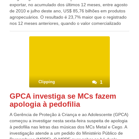
exportar, no acumulado dos últimos 12 meses, entre agosto
de 2010 e julho deste ano, US$ 85,76 bilhões em produtos
agropecuários. O resultado é 23,7% maior que o registrado
nos 12 meses anteriores, quando o valor comercializado
para o exterior foi US$ 69,36 bilhões. As importações, na
comparação entre os dois períodos, aumentou 34,2%,
passando de US$ 11,86 bilhões para US$ 15,91 bilhões. De
acordo com o Ministério da Agricultura, que divulgou os
dados hoje (12), o saldo da balança comercial do
agronegócio cresceu 21,5% nesse período, ou US$ 12,35
bilhões, passando de US$ US$ 57,5 bilhões para US$ 69,85
bilhões. Os principais compradores dos produtos do
agronegócio brasileiro continuam sendo a China, com
Clipping
1
participação de 14,8%, os Países Baixos (7,4%), os Estados
Unidos (6,7%) e a Rússia (5,7%). Entre os que
GPCA investiga se MCs fazem
apresentaram maiores aumentos percentuais nas compras,
apologia à pedofilia
destacam-se Argélia (104,7%), Espanha (55,9%), Japão
(49,3%) e Rússia (40,9%). Em julho, as exportações do
A Gerência de Proteção à Criança e ao Adolescente (GPCA)
setor alcançaram US$ 8,47 bilhões, um aumento de 15,6%
começou a investigar nesta sexta-feira suspeita de apologia
em relação ao mesmo mês de 2010. As importações
à pedofilia nas letras das músicas dos MCs Metal e Cego. A
cresceram 23,8%, chegando a US$ 1,41 bilhão, o que
investigação atende a um pedido do Ministério Público de
rendeu um superávit de US$ 7,06 bilhões. O saldo é 14,1%,