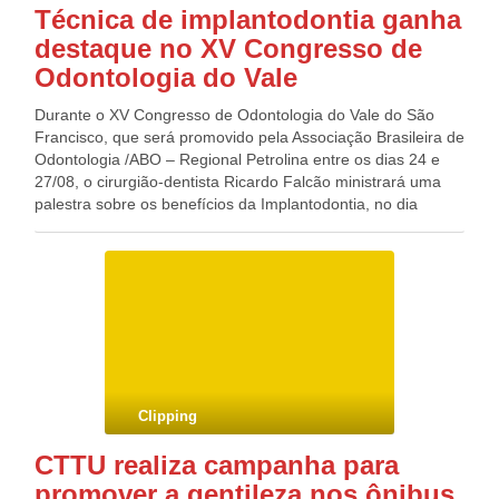
Técnica de implantodontia ganha
destaque no XV Congresso de
Odontologia do Vale
Durante o XV Congresso de Odontologia do Vale do São
Francisco, que será promovido pela Associação Brasileira de
Odontologia /ABO – Regional Petrolina entre os dias 24 e
27/08, o cirurgião-dentista Ricardo Falcão ministrará uma
palestra sobre os benefícios da Implantodontia, no dia
26/08, das 15h às 19h, no Sest /Senat em Petrolina – PE. O
profissional, que é mestre e doutorando em Implantodontia
pela Universidade Sagrado Coração de Bauru – SP,
coordena os cursos de especialização em implantodontia no
Centro Universitário de Maringá – PR e de aperfeiçoamento
em implantodontia no Instituto Nobre de Odontologia em
Juazeiro – BA. Segundo Ricardo Falcão a palestra abordará
a descoberta do uso de implantes de titânio parafusados no
tecido ósseo dos pacientes para fixar aparelhos protéticos.
Clipping
“Esta palestra não se restringe aos profissionais que já
fazem implantes em seu consultório, mas sim a todas as
CTTU realiza campanha para
áreas da odontologia e até mesmo a fonoaudiologia que
promover a gentileza nos ônibus
está diretamente relacionada com a musculatura facial e