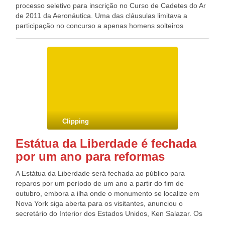
processo seletivo para inscrição no Curso de Cadetes do Ar
de 2011 da Aeronáutica. Uma das cláusulas limitava a
participação no concurso a apenas homens solteiros
nascidos entre 1993 e 1997. De acordo com a decisão,
divulgada ontem, as limitações impostas pela Aeronáutica
quanto ao sexo, ao estado civil e à idade são
inconstitucionais, uma vez que o Estado tem o dever de
garantir a progressiva universalização do ensino médio
gratuito. Segundo o Tribunal, o fato do Curso Preparatório
para Cadetes do Ar exigir dedicação exclusiva e integral do
aluno não é um impedimento para a participação de
candidato casado. A decisão levou em conta ainda o fato de
Clipping
a Aeronáutica dispor de instalações aptas para assegurar a
convivência entre homens e mulheres, pois o Curso de
Estátua da Liberdade é fechada
Formação de Oficiais Aviadores, Intendentes e Infantaria
por um ano para reformas
realizado em 2011 já admite a participação de ambos os
sexos. A União deverá providenciar a reabertura ou a
A Estátua da Liberdade será fechada ao público para
prorrogação do prazo de inscrição. A decisão foi baseada no
reparos por um período de um ano a partir do fim de
agravo de instrumento interposto pelo Ministério Público
outubro, embora a ilha onde o monumento se localize em
Federal (MPF) de Goiás. Fonte: Agência Estado Blog do
Nova York siga aberta para os visitantes, anunciou o
Deputado Federal GONZAGA PATRIOTA (PSB/PE)
secretário do Interior dos Estados Unidos, Ken Salazar. Os
trabalhos de restauração, a um custo de 27,25 milhões de