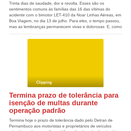
Trinta dias de saudade, dor e revolta. Esses são os
sentimentos comuns às famílias das 16 das vítimas do
acidente com o bimotor LET-410 da Noar Linhas Aéreas, em
Boa Viagem, no dia 13 de julho. Para eles, o tempo passou,
mas as lembranças permanecem vivas e dolorosas. E, como
se não bastasse, os parentes ainda carregam outros dois
pesos nas costas: a falta de informações sobre as
investigações e a falta de assistência da companhia aérea.
Hoje, às 20h, será realizada uma missa na Igreja Nossa
Senhora do Rosário, no Pina. Com camisas personalizadas
e banners, cada uma das vítimas será lembrada durante a
solenidade religiosa, intitulada “Vítimas da Noar: sonhos
interrompidos”. Por conta do mistério que cerca a apuração
da Polícia Federal e dos órgãos de aviação responsáveis,
Clipping
familiares resolveram criar uma associação formada por um
advogado e um representante com experiência no
Termina prazo de tolerância para
segmento para acompanhar e trocar informações sobre o
isenção de multas durante
que ocasionou a queda do voo 4896. Duas reuniões já
foram realizadas, mas ainda não houve consenso. A dentista
operação padrão
Taciana Guerra, 47, é mãe de Raul Farias, 24, uma das
vítimas do acidente. “Estou procurando forças para seguir a
Termina hoje o prazo de tolerância dado pelo Detran de
vida. Mas, é difícil seguir a minha rotina e não lembrar do
Pernambuco aos motoristas e proprietários de veículos