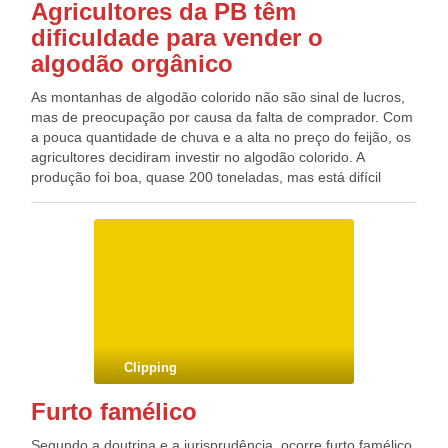
Agricultores da PB têm
dificuldade para vender o
algodão orgânico
As montanhas de algodão colorido não são sinal de lucros,
mas de preocupação por causa da falta de comprador. Com
a pouca quantidade de chuva e a alta no preço do feijão, os
agricultores decidiram investir no algodão colorido. A
produção foi boa, quase 200 toneladas, mas está difícil
vender toda a matéria-prima. Muitos agricultores foram
obrigados a manter toneladas de algodão estocadas em
armazéns para não perder a qualidade. Segundo a
Cooperativa Agrícola Mista de Patos, que beneficia toda a
produção de algodão colorido da Paraíba, a diminuição da
procura da matéria-prima no mercado é consequência da
pirataria do produto. A fibra estaria sendo tingida
artificialmente, comercializada como se fosse o algodão
colorido natural e vendida por preços mais baixos. Isso fez
Clipping
com que antigos compradores optassem pelo produto mais
barato. Para tentar combater a falsificação dos produtos
Furto famélico
feitos com o material orgânico, a Embrapa criou um selo de
garantia, que garante a autenticidade e procedência do
Segundo a doutrina e a jurisprudência, ocorre furto famélico