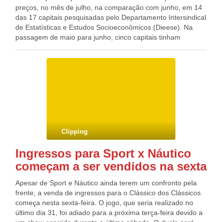
preços, no mês de julho, na comparação com junho, em 14
das 17 capitais pesquisadas pelo Departamento Intersindical
de Estatísticas e Estudos Socioeconômicos (Dieese). Na
passagem de maio para junho, cinco capitais tinham
reduzido os preços. As maiores quedas no sétimo mês do
ano ocorreram no Rio de Janeiro (-6,01%), em Fortaleza
(-4,97%), em Porto Alegre (-4,64%) e em Florianópolis
(-4,35%). As três capitais onde ocorreram elevação de preço
são as seguintes: Salvador (0,92%), Aracaju (0,42%) e
Belém (0,22%). A cesta mais cara continuou sendo a de São
Paulo (R$ 263,38), seguida da de Porto Alegre (R$ 259,60).
O menor valor foi encontrado em Aracaju (R$ 184,11).
Depois aparecem João Pessoa (R$ 204,40) e Salvador (R$
Clipping
206,58). Pelos cálculos do Dieese, o salário mínimo
necessário que o trabalhador pudesse arcar com o custo
Ingressos para Sport x Náutico
dos itens essenciais, em julho, deveria ter sido R$ 2.212,66,
começam a ser vendidos na sexta
o que supera em 4,06 vezes o valor em vigor (R$ 545).
Fonte: Agência Brasil Blog do Deputado Federal GONZAGA
Apesar de Sport e Náutico ainda terem um confronto pela
PATRIOTA (PSB/PE)
frente, a venda de ingressos para o Clássico dos Clássicos
começa nesta sexta-feira. O jogo, que seria realizado no
último dia 31, foi adiado para a próxima terça-feira devido a