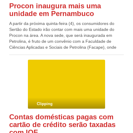
Procon inaugura mais uma
unidade em Pernambuco
A partir da próxima quinta-feira (4), os consumidores do
Sertão do Estado irão contar com mais uma unidade do
Procon na área. A nova sede, que será inaugurada em
Petrolina, é fruto de um convênio com a Faculdade de
Ciências Aplicadas e Sociais de Petrolina (Facape), onde
será instalado o órgão. A solenidade de inauguração
ocorrerá às 17h, no campus universitário da faculdade. O
convênio com instituições de ensino é uma iniciativa pioneira
do Procon-PE e tem o objetivo de ampliar o atendimento do
órgão no Estado e possibilitar aos estudantes do curso de
direito das faculdades a prática de estágio dentro da área do
Direito do Consumidor. Com a instalação, a cidade de
Petrolina passa a contar com duas unidades de Procons. No
Sertão, outras sede do órgão podem ser encontradas nos
Clipping
municípios de Araripina, Arcoverde, Belém do São
Francisco, Ouricuri, Petrolândia, Serra Talhada e Sertânia.
Contas domésticas pagas com
Em todo o Estado, serão 32 unidades interligadas ao
cartão de crédito serão taxadas
Sistema Nacional de Informação e Defesa do Consumidor
(Sindec), sistema vinculado ao Ministério da Justiça. No site
com IOF