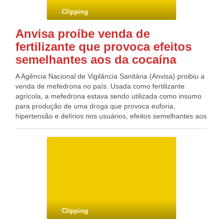
Blog do Deputado Federal GONZAGA PATRIOTA (PSB/PE)
Clipping
Anvisa proíbe venda de
fertilizante que provoca efeitos
semelhantes aos da cocaína
A Agência Nacional de Vigilância Sanitária (Anvisa) proibiu a
venda de mefedrona no país. Usada como fertilizante
agrícola, a mefedrona estava sendo utilizada como insumo
para produção de uma droga que provoca euforia,
hipertensão e delírios nos usuários, efeitos semelhantes aos
da cocaína e do ecstasy. Com a decisão, a mefedrona
passa a ser considerada como o crack e cocaína: uma
droga ilegal, incluída na lista de substâncias proscritas e
cuja venda ou distribuição no país é considerada crime. A
medida ainda precisa ser publicada no Diário Oficial da
União para entrar em vigor, o que deve ocorrer nos
próximos dias. A diretoria da agência reguladora decidiu
banir a mefedrona do mercado depois de ouvir a Polícia
Federal. Blog do Deputado Federal GONZAGA PATRIOTA
Clipping
(PSB/PE)