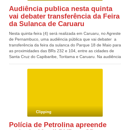
GONZAGA PATRIOTA (PSB/PE)
Patriota Blog do Deputado Federal GONZAGA PATRIOTA
Audiência publica nesta quinta
(PSB/PE)
vai debater transferência da Feira
da Sulanca de Caruaru
Nesta quinta-feira (4) será realizada em Caruaru, no Agreste
de Pernambuco, uma audiência pública que vai debater a
transferência da feira da sulanca do Parque 18 de Maio para
as proximidades das BRs 232 e 104, entre as cidades de
Santa Cruz do Capibaribe, Toritama e Caruaru. Na audiência
serão abordados todos os pontos que caracterizam a
transferência da feira, inclusive os projetos que estão sendo
elaborados por algumas pessoas, mostrando o interesse de
empresários que querem investir nesse processo. Em
relação à posição oficial da prefeitura, só será apresentada
em setembro, após o término de uma pesquisa de opinião
pública, que deu início há cerca de 30 dias. “Sabemos da
importância da sulanca para Caruaru e para toda região,
retirá-la do centro é um grande desafio e nós não podemos
Clipping
errar, portanto estamos afirmando que o resultado da
pesquisa será fundamental para nos dar uma direção e
Polícia de Petrolina apreende
iniciarmos esse trabalho”, afirma o secretário de Gestão,