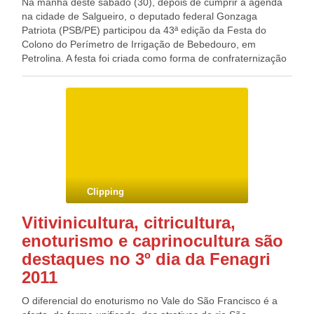
Na manhã deste sábado (30), depois de cumprir a agenda
na cidade de Salgueiro, o deputado federal Gonzaga
Patriota (PSB/PE) participou da 43ª edição da Festa do
Colono do Perímetro de Irrigação de Bebedouro, em
Petrolina. A festa foi criada como forma de confraternização
entre os colonos e produtores rurais. Neste ano espera-se
receber cerca de 20 mil pessoas durante os festejos. O
deputado Gonzaga Patriota acompanhou o 12º Encontro de
Motociclista de Bebedouro. Logo após a população pôde
prestigiar o desfile da Escola Antonio Nunes e o
hasteamento de bandeiras. O momento mais esperado da
festa foi o churrasco de confraternização, que reuniu
diversos colonos dos demais perímetros irrigados. A festa
ainda irá contar com a participação da banda Noda e Caju e
Clipping
do sanfoneiro Sergio do Forró a partir das 22 horas. Blog do
Deputado Federal GONZAGA PATRIOTA (PSB/PE)
Vitivinicultura, citricultura,
enoturismo e caprinocultura são
destaques no 3º dia da Fenagri
2011
O diferencial do enoturismo no Vale do São Francisco é a