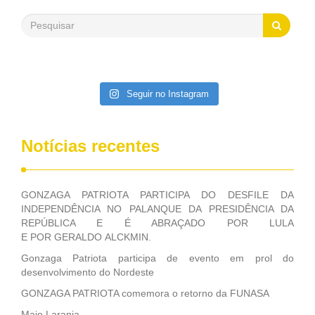
revela que 17% dos brasileiros, assim como os franceses,
tem o hábito de doar roupas e cestas de alimentos, também
acima da média global de 9%. Fonte: Estado de Minas Blog
do Deputado Federal GONZAGA PATRIOTA (PSB/PE)
Seguir no Instagram
Notícias recentes
GONZAGA PATRIOTA PARTICIPA DO DESFILE DA
INDEPENDÊNCIA NO PALANQUE DA PRESIDÊNCIA DA
REPÚBLICA E É ABRAÇADO POR LULA
E POR GERALDO ALCKMIN.
Gonzaga Patriota participa de evento em prol do
desenvolvimento do Nordeste
GONZAGA PATRIOTA comemora o retorno da FUNASA
Maio Laranja