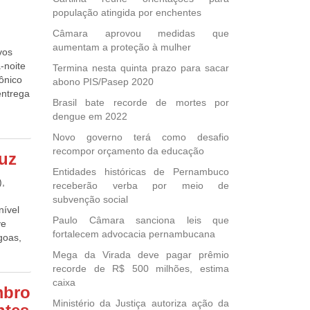
aixa
população atingida por enchentes
rupo de
ela
meado
Câmara aprovou medidas que
preço
lítica
aumentam a proteção à mulher
vos
bro.
so de
-noite
Termina nesta quinta prazo para sacar
 do
plica
ônico
abono PIS/Pasep 2020
os é
quipe
entrega
abalho
dos
Brasil bate recorde de mortes por
s
na
dengue em 2022
icou o
 31 de
Novo governo terá como desafio
a pedir
 entre
recompor orçamento da educação
AC)
ruz
atual e
nto ao
al,
Entidades históricas de Pernambuco
rabalho
),
blico e
receberão verba por meio de
 o
tam a
subvenção social
 mas só
nível
Paulo Câmara sanciona leis que
al
ve
 seus
fortalecem advocacia pernambucana
prazo,
goas,
que
 do
Norte,
as.
Mega da Virada deve pagar prêmio
direito
gica
quelas
recorde de R$ 500 milhões, estima
os no
das à
caixa
mbro
gência
ivep-
a
Ministério da Justiça autoriza ação da
sitivos
 e