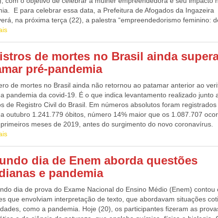
), com o objetivo de celebrar a mulher empreendedora e seu impacto 
ia. E para celebrar essa data, a Prefeitura de Afogados da Ingazeira
erá, na próxima terça (22), a palestra “empreendedorismo feminino: d
unidades,” a partir das 19h, na Escola de Referência Estadual Profess
ais
 Góes Barros (Colégio Normal). A participação é presencial e aberta. 
rte da semana global de empreendedorismo, e é uma parceria firmada 
istros de mortes no Brasil ainda super
aria Municipal de Administração, Desenvolvimento Econômico e Turism
amar pré-pandemia
. “Nesse mundo globalizado, as mulheres vêm ocupando, com muit
o, vários espaços na nossa sociedade. E seguindo uma determinação d
ro de mortes no Brasil ainda não retornou ao patamar anterior ao veri
to Sandrinho, estamos buscando inserir cada vez mais mulheres nas a
da pandemia da covid-19. É o que indica levantamento realizado junto 
ca municipal de empreendedorismo. Nosso objetivo é ampliar o número 
os de Registro Civil do Brasil. Em números absolutos foram registrados
es empreendedoras, fortalecendo o desenvolvimento de Afogados,” d
o a outubro 1.241.779 óbitos, número 14% maior que os 1.087.707 ocor
tário de administração, Ney Quidute. Fonte: Nill Junior
 primeiros meses de 2019, antes do surgimento do novo coronavírus.
gNa comparação com os números dos anos onde a pandemia esteve 
ais
o país, verifica-se uma redução de 18% em relação ao ano passado, 
zou 1.518.361 mortes, e aumento de 0,6% em relação a 2020, que com
undo dia de Enem aborda questões
al de 1.233.937 óbitos. Os dados foram consolidados pela Associação
idianas e pandemia
al dos Registradores de Pessoas Naturais (Arpen-Brasil), abastecida 
real pelos atos de nascimentos, casamentos e óbitos praticados pelos
ndo dia de prova do Exame Nacional do Ensino Médio (Enem) contou
os do país e cruzados com os dados do Instituto Brasileiro de Geografi
es que envolviam interpretação de texto, que abordavam situações cot
stica (IBGE). A média da evolução de mortes ano a ano no país variou,
idades, como a pandemia. Hoje (20), os participantes fizeram as prova
 1,8% entre 2010 e 2019. Durante esse período, a maior variação no 