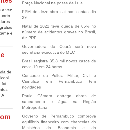
ntes
Força Nacional na posse de Lula
o CPF
 quatro
 e a
 a vez
tivo
FPM de dezembro cai nas contas dia
uarta-
 24,2%
29
adores
Natal de 2022 teve queda de 65% no
óximos
grafias
0,0%
número de acidentes graves no Brasil,
idência
exame é
cruz
diz PRF
ão
9652-
i
co por
as
Governadora do Ceará será nova
31 de
ssa é
 e as
secretária executiva do MEC
de
e se
 de
Brasil registra 35,8 mil novos casos de
io
covid-19 em 24 horas
ituras
se tipo
nda de
o dos
seja,
Concurso da Polícia Militar, Civil e
lcool
 9/8
arreira
espaço
Científica em Pernambuco tem
 foi
dente
denador
novidades
ntes
. A
Paulo Câmara entrega obras de
saneamento e água na Região
lve
ente a
Metropolitana
ssa
ntos de
ando
com
Governo de Pernambuco comprova
A
se
equilíbrio financeiro com chancelas do
real
rinar,
Ministério da Economia e da