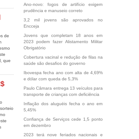
tamente
al
. O
Ano-novo: fogos de artifício exigem
 em
ste
ovas de
prudência e manuseio correto
po de
ja,
l
es na
3,2 mil jovens são aprovados no
em
apenas
n. Na
Encceja
. O
cessos,
Dani
levem
e a
Jovens que completam 18 anos em
os de
Lucas
ado
ra o
2023 podem fazer Alistamento Militar
m
Brasil
, entre
s
Obrigatório
mesmo
.,
 do
o de
ste
 um
Cobertura vacinal e redução de filas na
e pode,
na mão
l, que
ente
saúde são desafios do governo
to para
zação a
ria
sentada
Ibovespa fecha ano com alta de 4,69%
al de
ro.
para
e dólar com queda de 5,3%
7.209.
R$
e fecham
rmo é
Paulo Câmara entrega 13 veículos para
começam
a e
transporte de crianças com deficiência
u
ciona
ão
Inflação dos aluguéis fecha o ano em
. As
istema
sorteio
5,45%
e a
rama
imo
 Até
Confiança de Serviços cede 1,5 ponto
este
nde a
em dezembro
ara
s
p. …
s ou
2023 terá nove feriados nacionais e
de de