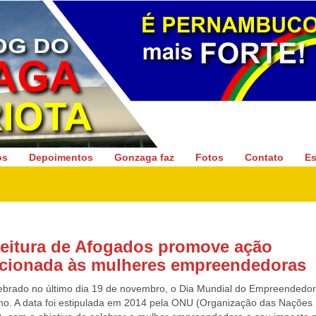
Gonzaga Patriota
os
Depoimentos
Gonzaga faz
Fotos
Contato
Es
feitura de Afogados promove ação
ecionada às mulheres empreendedoras
lebrado no último dia 19 de novembro, o Dia Mundial do Empreendedo
no. A data foi estipulada em 2014 pela ONU (Organização das Nações