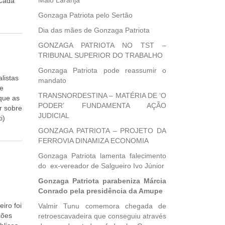
Maio Laranja
 Cada
4,3%.
 os
Gonzaga Patriota pelo Sertão
s
inda
Dia das mães de Gonzaga Patriota
r os
atores
 do
GONZAGA PATRIOTA NO TST –
ntino,
TRIBUNAL SUPERIOR DO TRABALHO
ei bem
Gonzaga Patriota pode reassumir o
e sai
listas
mandato
r
ue
u
TRANSNORDESTINA – MATÉRIA DE ‘O
que as
ara
PODER’ FUNDAMENTA AÇÃO
r sobre
 em
JUDICIAL
i)
m dia
o
GONZAGA PATRIOTA – PROJETO DA
 na
até
FERROVIA DINAMIZA ECONOMIA
ido
ar o
 como
Gonzaga Patriota lamenta falecimento
taca a
va já é
do ex-vereador de Salgueiro Ivo Júnior
reta ou
 vezes
Gonzaga Patriota parabeniza Márcia
ezes
elo
Conrado pela presidência da Amupe
do para
e
a as
nem
iro foi
Valmir Tunu comemora chegada de
m que a
. Assim
ções
retroescavadeira que conseguiu através
,
s. No