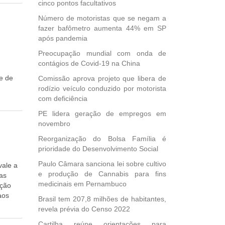
cinco pontos facultativos
e
r de
s casos
Número de motoristas que se negam a
a
fazer bafômetro aumenta 44% em SP
a
das até
após pandemia
s
a
Preocupação mundial com onda de
 menos
contágios de Covid-19 na China
175),
e de
Comissão aprova projeto que libera de
rodízio veículo conduzido por motorista
to dos
com deficiência
os
PE lidera geração de empregos em
é
novembro
o,
de
Reorganização do Bolsa Família é
tro
prioridade do Desenvolvimento Social
tidades
Paulo Câmara sanciona lei sobre cultivo
vale a
e produção de Cannabis para fins
mas
. Na
medicinais em Pernambuco
ação
aos
Brasil tem 207,8 milhões de habitantes,
Ciro
revela prévia do Censo 2022
rá
Cartilha reúne orientações para