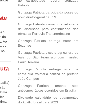
blicos
do ex-deputado federal Gonzaga
cismo
anas e
 80% da
Patriota
ém de
e, mas
a
or de
Gonzaga Patriota participa da posse do
estões
nsão se
á
ste
novo diretor-geral da PRF
nto,
ência
fez a
 cada
Gonzaga Patriota comemora retomada
cação
tal do
de discussão para continuidade das
a
 no
m) é
gital,
obras da Ferrovia Transnordestina
tuais.
a que
s da
to
ístico
Gonzaga Patriota entrega trator em
za já
s. Ao
ma
Bezerros
ue
rovas
48
u essa
o na
ito
Gonzaga Patriota discute agricultura do
do a
a fazer
: um de
Vale do São Francisco com ministro
ta
ina do
Paulo Teixeira
soas
al, as
 para o
puta
ica e
Gonzaga Patriota entrega livro que
a de
do
 forma
conta sua trajetória política ao prefeito
ria no
essoas,
João Campos
tidade,
peito à
xplica
asília)
e
ário
Gonzaga Patriota lamenta atos
r uma
ssão
itais
tal no
antidemocráticos ocorridos em Brasília
preto
ltima
nos
e forma
 desse
ico
Divulgado calendário de pagamentos
áscara
ltima
do Auxílio Brasil para 2023
o do
a
endido