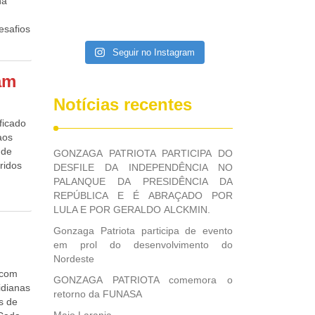
na
esafios
ora
Seguir no Instagram
A ação
entre a
am
o e o
o
Notícias recentes
o
ficado
ções da
aos
de
 de
GONZAGA PATRIOTA PARTICIPA DO
estacou
ridos
DESFILE DA INDEPENDÊNCIA NO
PALANQUE DA PRESIDÊNCIA DA
no
REPÚBLICA E É ABRAÇADO POR
que
LULA E POR GERALDO ALCKMIN.
putou
Gonzaga Patriota participa de evento
em prol do desenvolvimento do
em
Nordeste
 7.658
 com
a e
GONZAGA PATRIOTA comemora o
idianas
 em
retorno da FUNASA
s de
número