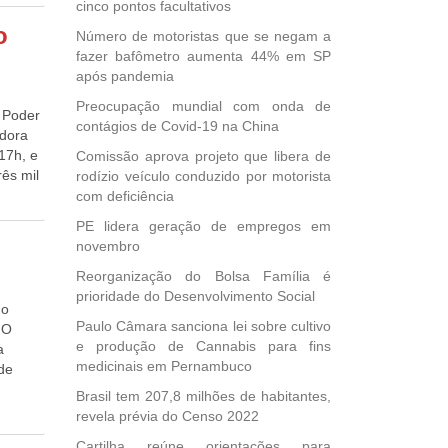
ração
cinco pontos facultativos
oto
 Blog
o
ades,
Número de motoristas que se negam a
 muito
fazer bafômetro aumenta 44% em SP
. Hoje,
após pandemia
eixo
Preocupação mundial com onda de
e
o Poder
contágios de Covid-19 na China
omeçou
adora
17h, e
Comissão aprova projeto que libera de
ês mil
rodízio veículo conduzido por motorista
berto
com deficiência
tem
PE lidera geração de empregos em
antis e
novembro
paço
Reorganização do Bolsa Família é
prioridade do Desenvolvimento Social
mo
oje,
Paulo Câmara sanciona lei sobre cultivo
 O
 vamos
e produção de Cannabis para fins
a
plica o
medicinais em Pernambuco
ade
etora
ço
Brasil tem 207,8 milhões de habitantes,
uma
eca é
revela prévia do Censo 2022
ão
gião,
Cartilha reúne orientações para