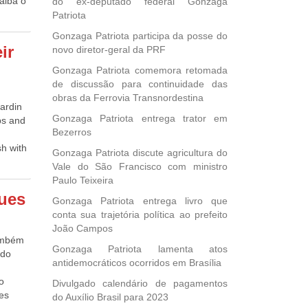
aiba o
do ex-deputado federal Gonzaga
que 13
m os
Patriota
tual da
tas não
,
Gonzaga Patriota participa da posse do
uzinas,
a
ir
novo diretor-geral da PRF
sos
inho à
es
Gonzaga Patriota comemora retomada
s de
 das
de discussão para continuidade das
h
os
obras da Ferrovia Transnordestina
Hardin
Gonzaga Patriota entrega trator em
ps and
Bezerros
vendo
sh with
aótico
Gonzaga Patriota discute agricultura do
urple
s da
Vale do São Francisco com ministro
p red,
ia de
Paulo Teixeira
e
s na
gues
Gonzaga Patriota entrega livro que
parka
conta sua trajetória política ao prefeito
e os
João Campos
ith
também
th
s,
Gonzaga Patriota lamenta atos
ado
n
antidemocráticos ocorridos em Brasília
land
o
Divulgado calendário de pagamentos
 until
 dia,
des
do Auxílio Brasil para 2023
ovy”
amigos