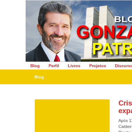
Deputado Federal
Blog
Perfil
Livros
Projetos
Discurs
Blog
Cri
expa
Após 11
Caldeir