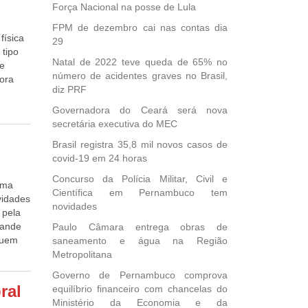
ei
sformar
Força Nacional na posse de Lula
on-
imas
FPM de dezembro cai nas contas dia
as
física
29
é a
e
 tipo
eração
Natal de 2022 teve queda de 65% no
de
número de acidentes graves no Brasil,
dora
squisa,
ial de
diz PRF
e
os
uisa
Governadora do Ceará será nova
a
nas 2,5
 no
secretária executiva do MEC
veiro.
s, a
 do
Brasil registra 35,8 mil novos casos de
covid-19 em 24 horas
que
estudo
rporais
Concurso da Polícia Militar, Civil e
uma
Científica em Pernambuco tem
fatores
ividades
is
novidades
s
 pela
método
idades
rande
Paulo Câmara entrega obras de
rto
Junior,
buem
saneamento e água na Região
es
rução
 de
Metropolitana
ra a
ral e
atuam
stá
Governo de Pernambuco comprova
de
s
pais de
ral
equilíbrio financeiro com chancelas do
 e a
idas
a” e
Ministério da Economia e da
do São