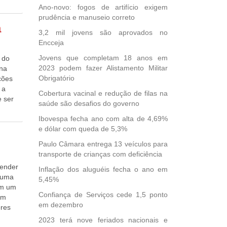
, a
lorers
ia
Ano-novo: fogos de artifício exigem
etas
ns of
gida
prudência e manuseio correto
cava
the
a
e
3,2 mil jovens são aprovados no
etween
% da
Encceja
n the
reito
or que
s
ONZAGA
Jovens que completam 18 anos em
 do
Piauí.
s
2023 podem fazer Alistamento Militar
ana
s
lls
Obrigatório
ções
.
e
 a
firmou
Cobertura vacinal e redução de filas na
es came
e ser
itas
saúde são desafios do governo
ies
a
anoel
covy
Ibovespa fecha ano com alta de 4,69%
 –hoje
 de
y,
e dólar com queda de 5,3%
amento
e uma
e
uscovy
e
duas
Paulo Câmara entrega 13 veículos para
 the
a.com
om um
transporte de crianças com deficiência
 like
. Com a
rom
tender
Inflação dos aluguéis fecha o ano em
odutor,
ral
o uma
5,45%
fa em
am um
por
Confiança de Serviços cede 1,5 ponto
geese.
um
de
em dezembro
are so
ores
 não
u
ndo a
2023 terá nove feriados nacionais e
rante o