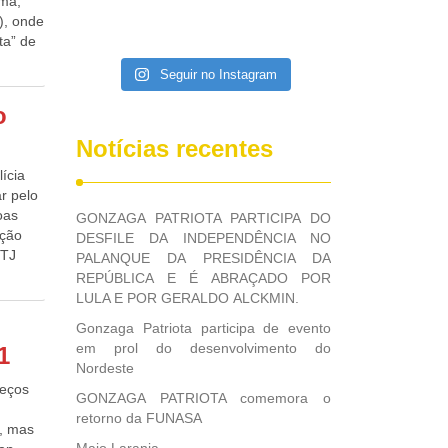
rma,
), onde
ta” de
que
Seguir no Instagram
 um
A
o
il em
gócios
Notícias recentes
cadora
ícia
omo
r pelo
vezes
oas
GONZAGA PATRIOTA PARTICIPA DO
erior
ição
DESFILE DA INDEPENDÊNCIA NO
e taxas
STJ
PALANQUE DA PRESIDÊNCIA DA
ais
, em
REPÚBLICA E É ABRAÇADO POR
oas
LULA E POR GERALDO ALCKMIN.
última
Gonzaga Patriota participa de evento
para o
oi
em prol do desenvolvimento do
1
os que
Nordeste
o do
reços
os 16
GONZAGA PATRIOTA comemora o
ONZAGA
retorno da FUNASA
o, mas
A