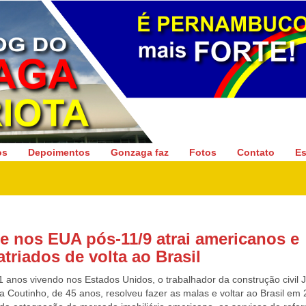
Gonzaga Patriota
os
Depoimentos
Gonzaga faz
Fotos
Contato
Es
se nos EUA pós-11/9 atrai americanos e
triados de volta ao Brasil
 anos vivendo nos Estados Unidos, o trabalhador da construção civil 
a Coutinho, de 45 anos, resolveu fazer as malas e voltar ao Brasil em