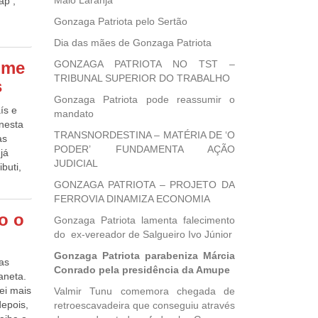
Maio Laranja
ap ,
ável
Gonzaga Patriota pelo Sertão
 de
Dia das mães de Gonzaga Patriota
eis
leza,
ome
GONZAGA PATRIOTA NO TST –
TRIBUNAL SUPERIOR DO TRABALHO
s
 os
Gonzaga Patriota pode reassumir o
zonte,
ís e
mandato
 nesta
 houve
TRANSNORDESTINA – MATÉRIA DE ‘O
as
PODER’ FUNDAMENTA AÇÃO
já
tam o
JUDICIAL
buti,
nunciar
GONZAGA PATRIOTA – PROJETO DA
a
rtou
FERROVIA DINAMIZA ECONOMIA
Blog do
U, o
o o
Gonzaga Patriota lamenta falecimento
 grave
do ex-vereador de Salgueiro Ivo Júnior
a de
Gonzaga Patriota parabeniza Márcia
sas
egar a
Conrado pela presidência da Amupe
aneta.
habaab,
lei mais
Valmir Tunu comemora chegada de
ior
depois,
retroescavadeira que conseguiu através
ou a