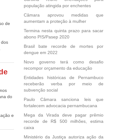
“na
las
população atingida por enchentes
110
ão
ra
Câmara aprovou medidas que
zada
aumentam a proteção à mulher
so de
mentos
Termina nesta quinta prazo para sacar
alta,
abono PIS/Pasep 2020
esta
s dos
nha
Brasil bate recorde de mortes por
a
ipantes
dengue em 2022
 das
Novo governo terá como desafio
as
feira
recompor orçamento da educação
 de
ver,
 a
Entidades históricas de Pernambuco
esmente
receberão verba por meio de
ZAGA
subvenção social
imos
ana do
ivos
Paulo Câmara sanciona leis que
 e que
fortalecem advocacia pernambucana
Mega da Virada deve pagar prêmio
zação e
e que
recorde de R$ 500 milhões, estima
caixa
lização
udando
ada uma
aram
Ministério da Justiça autoriza ação da